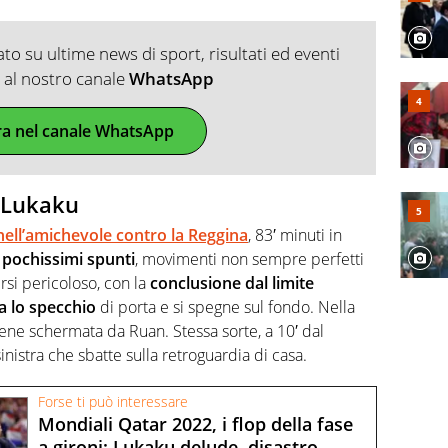
o su ultime news di sport, risultati ed eventi
ti al nostro canale
WhatsApp
ra nel canale WhatsApp
i Lukaku
l nell’amichevole contro la Reggina
, 83′ minuti in
pochissimi spunti
, movimenti non sempre perfetti
rsi pericoloso, con la
conclusione dal limite
a lo specchio
di porta e si spegne sul fondo. Nella
viene schermata da Ruan. Stessa sorte, a 10′ dal
inistra che sbatte sulla retroguardia di casa.
Forse ti può interessare
Mondiali Qatar 2022, i flop della fase
a gironi: Lukaku delude, disastro