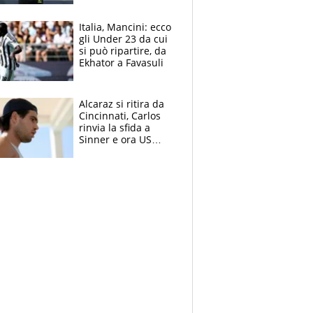
nero per gli arbitri
Italia, Mancini: ecco
gli Under 23 da cui
si può ripartire, da
Ekhator a Favasuli
Alcaraz si ritira da
Cincinnati, Carlos
rinvia la sfida a
Sinner e ora US
Open di nuovo a
rischio