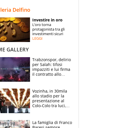
STORIE
lleria Delfino
SPECIALI
Investire in oro
L’oro torna
ESPERTI
protagonista tra gli
investimenti sicuri
LEGGI
CONTATTI
ME GALLERY
Trabzonspor, delirio
per Salah: tifosi
impazziti e lui firma
il contratto allo
stadio
Vozinha, in 30mila
allo stadio per la
presentazione al
Colo-Colo tra luci,
spettacolo, elicotteri
e paracadutisti
La famiglia di Franco
Baresi sempre