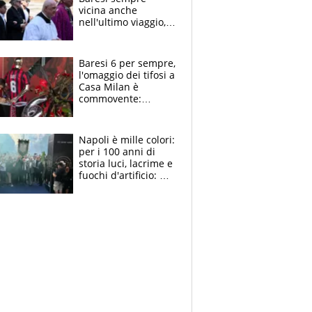
vicina anche
nell'ultimo viaggio,
la moglie Maura, i
figli e i suoi cari
circondati
Baresi 6 per sempre,
dall'affetto dei tifosi
l'omaggio dei tifosi a
Casa Milan è
commovente:
maglie, bandiere,
sciarpe, lacrime e
bigliettini
Napoli è mille colori:
per i 100 anni di
storia luci, lacrime e
fuochi d'artificio: De
Laurentiis salta al
coro anti-Juve