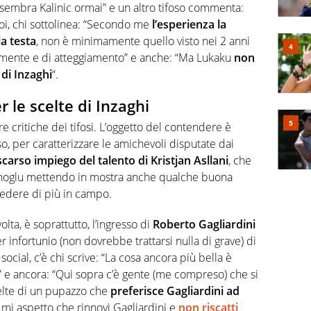
sembra Kalinic ormai” e un altro tifoso commenta:
poi, chi sottolinea:
“
Secondo me
l’esperienza la
a testa
, non è minimamente quello visto nei 2 anni
lmente e di atteggiamento” e anche:
“
Ma
Lukaku
non
 di Inzaghi
“.
r le scelte di Inzaghi
tre critiche dei tifosi. L’oggetto del contendere è
so, per caratterizzare le amichevoli disputate dai
scarso impiego del talento di Kristjan Asllani
, che
anoglu mettendo in mostra anche qualche buona
vedere di più in campo.
volta, è soprattutto, l’ingresso di
Roberto Gagliardini
r infortunio (non dovrebbe trattarsi nulla di grave) di
ocial, c’è chi scrive: “
La cosa ancora più bella è
” e ancora: “
Qui sopra c’è gente (me compreso) che si
celte di un pupazzo che
preferisce Gagliardini ad
i mi aspetto che rinnovi Gagliardini e
non riscatti