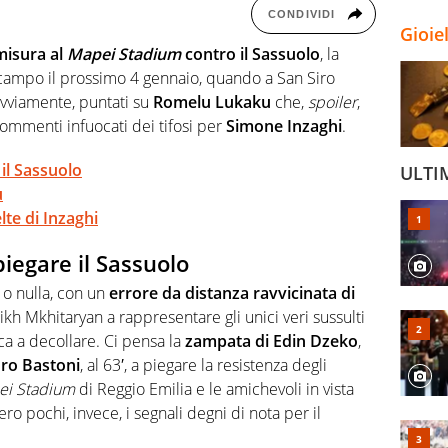
CONDIVIDI
Gioie
misura al
Mapei Stadium
contro il Sassuolo
, la
n campo il prossimo 4 gennaio, quando a San Siro
ovviamente, puntati su
Romelu Lukaku
che,
spoiler
,
commenti infuocati dei tifosi per
Simone Inzaghi
.
il Sassuolo
ULTI
u
lte di Inzaghi
iegare il Sassuolo
 o nulla, con un
errore da distanza ravvicinata di
kh Mkhitaryan a rappresentare gli unici veri sussulti
ica a decollare. Ci pensa la
zampata di Edin Dzeko
,
ro Bastoni
, al 63′, a piegare la resistenza degli
ei Stadium
di Reggio Emilia e le amichevoli in vista
ero pochi, invece, i segnali degni di nota per il