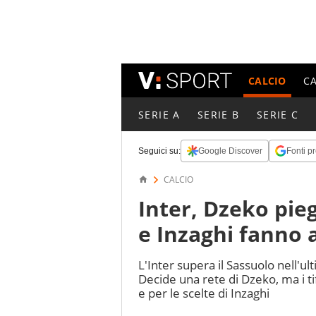
CALCIO
C
SERIE A
SERIE B
SERIE C
Seguici su:
Google Discover
Fonti pr
CALCIO
Inter, Dzeko pie
e Inzaghi fanno a
L'Inter supera il Sassuolo nell'u
Decide una rete di Dzeko, ma i ti
e per le scelte di Inzaghi