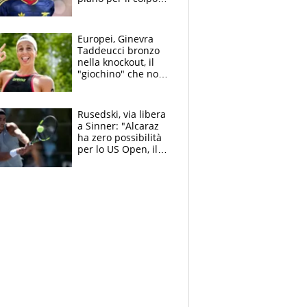
Champions: vendere
Lukaku, Lang e
Lucca
Europei, Ginevra
Taddeucci bronzo
nella knockout, il
"giochino" che non
le piace: "La Senna?
Oggi era pulita"
Rusedski, via libera
a Sinner: "Alcaraz
ha zero possibilità
per lo US Open, il
2026 forse è gà
finito per lui"