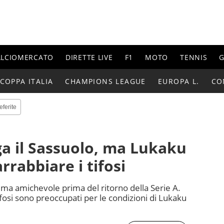
ALCIOMERCATO
DIRETTE LIVE
F1
MOTO
TENNIS
G
COPPA ITALIA
CHAMPIONS LEAGUE
EUROPA L.
CO
eferite
ga il Sassuolo, ma Lukaku
rrabbiare i tifosi
ltima amichevole prima del ritorno della Serie A.
fosi sono preoccupati per le condizioni di Lukaku