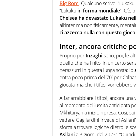
Big Rom
. Qualcuno scrive: “
Lukaku
“
Lukaku
in forma mondiale
“. C’è, 
Chelsea ha devastato
Lukaku
nell
all’Inter ma non fisicamente, menta
ci azzecca nulla con questo gioco
Inter, ancora critiche pe
Proprio per
Inzaghi
sono, poi, le al
quello che ha finito, in un certo sen
nerazzurri in questa lunga sosta: lo
entra poco prima del 70′ per Calh
giocata, ma che i tifosi vorrebbero 
A far arrabbiare i tifosi, ancora una 
al momento dell’uscita anticipata pe
Mkhitaryan a inizio ripresa. Così, sui s
vedere Gagliardini invece di
Asllani
sforza a trovare logiche dietro le s
A
sllani
a 3 giorni dal 2023
“, “Quind