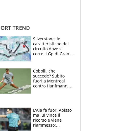
ORT TREND
Silverstone, le
caratteristiche del
circuito dove si
corre il Gp di Gran
Bretagna del
Motomondiale
Cobolli, che
succede? Subito
fuori a Montreal
contro Hanfmann,
per Flavio è tutta
colpa della tosse
L'Aia fa fuori Abisso
ma lui vince il
ricorso e viene
riammesso:
continua momento