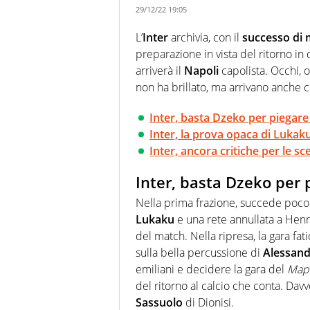
29/12/22 19:05
L’
Inter
archivia, con il
successo di 
preparazione in vista del ritorno i
arriverà il
Napoli
capolista. Occhi, 
non ha brillato, ma arrivano anche 
Inter, basta Dzeko per piegare 
Inter, la prova opaca di Lukak
Inter, ancora critiche per le sce
Inter, basta Dzeko per p
Nella prima frazione, succede poco
Lukaku
e una rete annullata a Henri
del match. Nella ripresa, la gara fat
sulla bella percussione di
Alessand
emiliani e decidere la gara del
Map
del ritorno al calcio che conta. Davv
Sassuolo
di Dionisi.