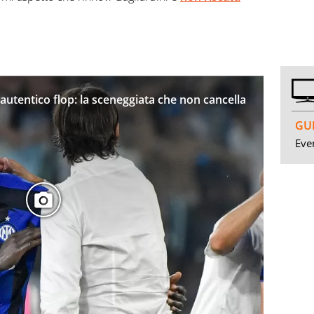
utentico flop: la sceneggiata che non cancella
GUI
Even