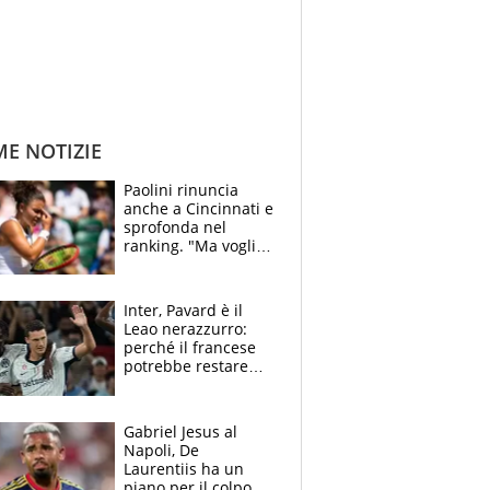
ME NOTIZIE
Paolini rinuncia
anche a Cincinnati e
sprofonda nel
ranking. "Ma voglio
essere al 100% allo
US Open"
Inter, Pavard è il
Leao nerazzurro:
perché il francese
potrebbe restare
alla corte di Chivu
Gabriel Jesus al
Napoli, De
Laurentiis ha un
piano per il colpo