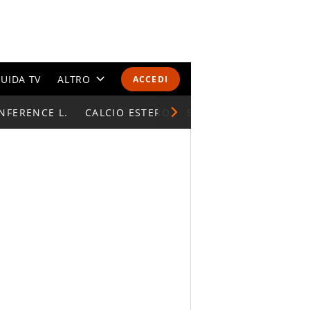
UIDA TV
ALTRO
ACCEDI
NFERENCE L.
CALENDARI E CLASSIFICHE
CALCIO ESTERO
SUPERCOPPA ITALIAN
ALTRI SPORT
MONDIALI 2026
OLIMPIADI
GOSSIP
LIFESTYLE