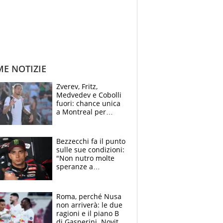
ME NOTIZIE
Zverev, Fritz,
Medvedev e Cobolli
fuori: chance unica
a Montreal per
Musetti, Jodar e
Fonseca. Sascha
attacca le palline
Bezzecchi fa il punto
sulle sue condizioni:
"Non nutro molte
speranze a
Silverstone". Ma
promette battaglia
da Aragon
Roma, perché Nusa
non arriverà: le due
ragioni e il piano B
di Gasperini. Novità