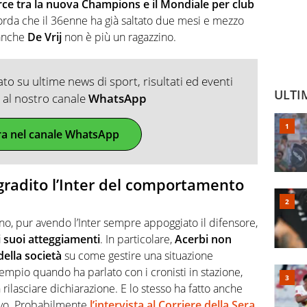
rce tra la nuova Champions e il Mondiale per club
icorda che il 36enne ha già saltato due mesi e mezzo
 anche
De Vrij
non è più un ragazzino.
o su ultime news di sport, risultati ed eventi
ULTI
ti al nostro canale
WhatsApp
ra nel canale WhatsApp
gradito l’Inter del comportamento
no, pur avendo l’Inter sempre appoggiato il difensore,
i suoi atteggiamenti
. In particolare,
Acerbi non
della società
su come gestire una situazione
empio quando ha parlato con i cronisti in stazione,
rilasciare dichiarazione. E lo stesso ha fatto anche
ivo. Probabilmente
l’intervista al Corriere della Sera