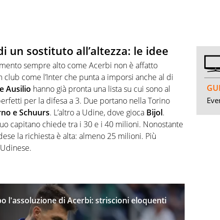
i un sostituto all’altezza: le idee
imento sempre alto come Acerbi non è affatto
 club come l’Inter che punta a imporsi anche al di
GUI
e Ausilio
hanno già pronta una lista su cui sono al
Even
rfetti per la difesa a 3. Due portano nella Torino
no e Schuurs
. L’altro a Udine, dove gioca
Bijol
.
l suo capitano chiede tra i 30 e i 40 milioni. Nonostante
dese la richiesta è alta: almeno 25 milioni. Più
l’Udinese.
o l'assoluzione di Acerbi: striscioni eloquenti