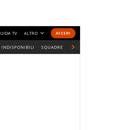
UIDA TV
ALTRO
ACCEDI
INDISPONIBILI
CALENDARI E CLASSIFICHE
SQUADRE
GIOCATORI SERIE A
ALTRI SPORT
MONDIALI 2026
OLIMPIADI
GOSSIP
LIFESTYLE