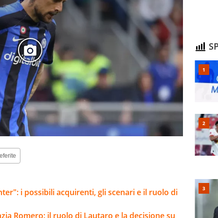
SP
eferite
er": i possibili acquirenti, gli scenari e il ruolo di
anzia Romero: il ruolo di Lautaro e la decisione su