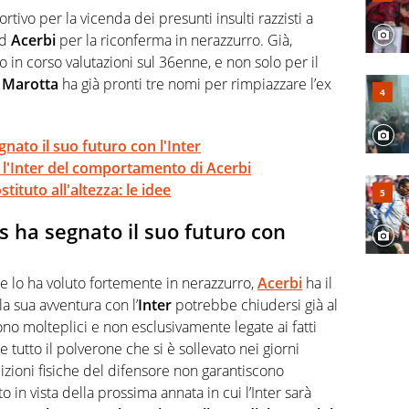
 e per la sfera di cuoio. Il pallone è una cosa serissima,
rtivo per la vicenda dei presunti insulti razzisti a
ad
Acerbi
per la riconferma in nerazzurro. Già,
o in corso valutazioni sul 36enne, e non solo per il
.
Marotta
ha già pronti tre nomi per rimpiazzare l’ex
gnato il suo futuro con l'Inter
 l'Inter del comportamento di Acerbi
tituto all'altezza: le idee
us ha segnato il suo futuro con
he lo ha voluto fortemente in nerazzurro,
Acerbi
ha il
a sua avventura con l’
Inter
potrebbe chiudersi già al
ono molteplici e non esclusivamente legate ai fatti
e tutto il polverone che si è sollevato nei giorni
izioni fisiche del difensore non garantiscono
 in vista della prossima annata in cui l’Inter sarà