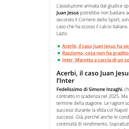
Passione smisurata per il calcio
L’assoluzione arrivata dal giudice spo
guai a dirgli di no
Juan Jesus
potrebbe non bastare 
secondo Il Corriere dello Sport, son
caso che ha scosso il calcio italiano
Lazio.
Acerbi, il caso Juan Jesus ha se
Razzismo, cosa non ha gradito
Inter, Marotta a caccia di un sos
Acerbi, il caso Juan Jes
l’Inter
Fedelissimo di Simone Inzaghi
, c
contratto in scadenza nel 2025. Ma l
termine della stagione. Le ragioni s
successi durante la sfida col Napoli 
successi. Già, perché anche le cond
continuità di rendimento. Soprattutto