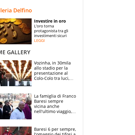
STORIE
lleria Delfino
SPECIALI
Investire in oro
L’oro torna
ESPERTI
protagonista tra gli
investimenti sicuri
LEGGI
CONTATTI
ME GALLERY
Vozinha, in 30mila
allo stadio per la
presentazione al
Colo-Colo tra luci,
spettacolo, elicotteri
e paracadutisti
La famiglia di Franco
Baresi sempre
vicina anche
nell'ultimo viaggio,
la moglie Maura, i
figli e i suoi cari
circondati
Baresi 6 per sempre,
dall'affetto dei tifosi
l'omaggio dei tifosi a