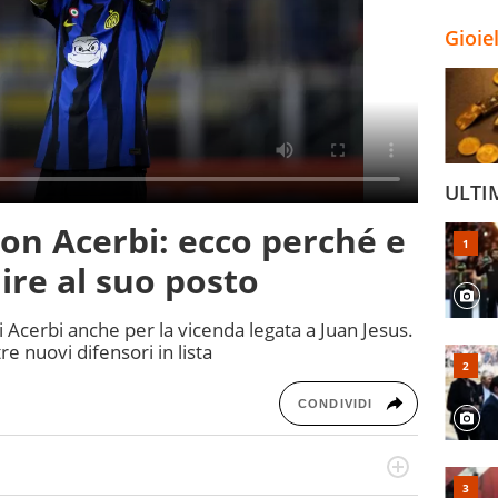
Gioie
ULTI
con Acerbi: ecco perché e
ire al suo posto
di Acerbi anche per la vicenda legata a Juan Jesus.
re nuovi difensori in lista
CONDIVIDI
po per vivere ogni evento in tutte le sue sfaccettature.