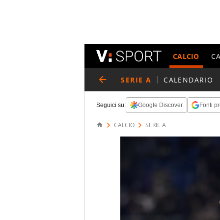
CALCIO
C
SERIE A
CALENDARIO
Seguici su:
Google Discover
Fonti pr
CALCIO
SERIE A