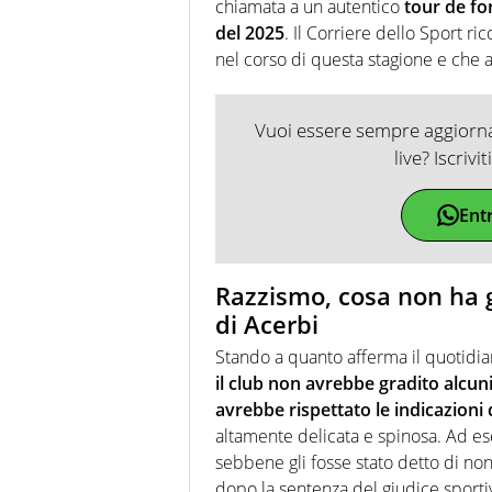
chiamata a un autentico
tour de fo
del 2025
. Il Corriere dello Sport r
nel corso di questa stagione e che
Vuoi essere sempre aggiornat
live? Iscrivi
Ent
Razzismo, cosa non ha 
di Acerbi
Stando a quanto afferma il quotidia
il club non avrebbe gradito alcun
avrebbe rispettato le indicazioni 
altamente delicata e spinosa. Ad es
sebbene gli fosse stato detto di non 
dopo la sentenza del giudice sport