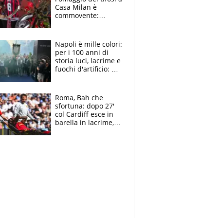
Casa Milan è
commovente:
maglie, bandiere,
sciarpe, lacrime e
bigliettini
Napoli è mille colori:
per i 100 anni di
storia luci, lacrime e
fuochi d'artificio: De
Laurentiis salta al
coro anti-Juve
Roma, Bah che
sfortuna: dopo 27'
col Cardiff esce in
barella in lacrime,
Dybala rigore da
schiaffi, i giallorossi
prendono 3 gol in
45'