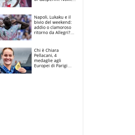
su Pellegrini e
Cacciamani
Napoli, Lukaku e il
bivio del weekend:
addio o clamoroso
ritorno da Allegri?
Gli scenari
Chi è Chiara
Pellacani, 4
medaglie agli
Europei di Parigi
2026, papà
Giampaolo
giornalista, mamma
insegnante e il
fratello calciatore