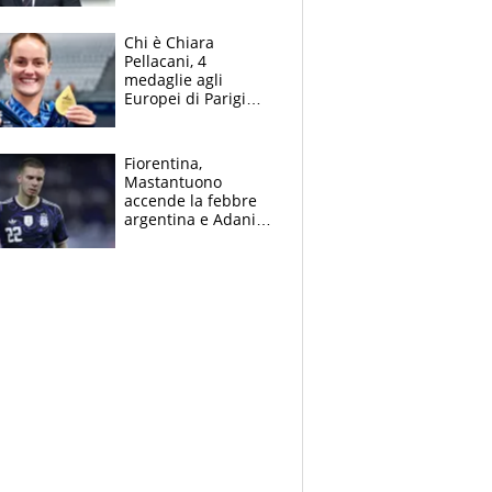
figlio Daniele
Chi è Chiara
Pellacani, 4
medaglie agli
Europei di Parigi
2026, papà
Giampaolo
giornalista, mamma
Fiorentina,
insegnante e il
Mastantuono
fratello calciatore
accende la febbre
argentina e Adani
impazzisce. Ma
Antognoni ‘rovina la
festa’ a Commisso