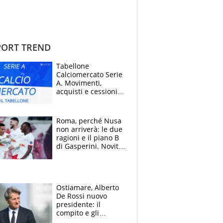
ORT TREND
Tabellone
Calciomercato Serie
A. Movimenti,
acquisti e cessioni:
estate 2026-27
Roma, perché Nusa
non arriverà: le due
ragioni e il piano B
di Gasperini. Novità
su Pellegrini e
Cacciamani
Ostiamare, Alberto
De Rossi nuovo
presidente: il
compito e gli
obiettivi ricevuti dal