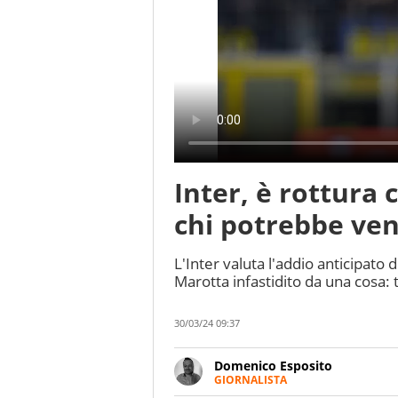
Inter, è rottura 
chi potrebbe ven
L'Inter valuta l'addio anticipato 
Marotta infastidito da una cosa: t
30/03/24 09:37
Domenico Esposito
GIORNALISTA
Da vent’anni in campo e sul cam