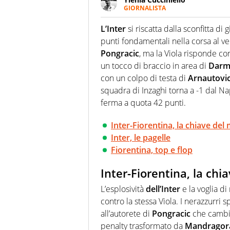
GIORNALISTA
Appassionatissima di tutto lo s
sguardo sull'extra campo, dove
L’Inter
si riscatta dalla sconfitta di
riesce a restituire
punti fondamentali nella corsa al ver
Pongracic
, ma la Viola risponde co
un tocco di braccio in area di
Darm
con un colpo di testa di
Arnautovi
squadra di Inzaghi torna a -1 dal Na
ferma a quota 42 punti.
Inter-Fiorentina, la chiave del
Inter, le pagelle
Fiorentina, top e flop
Inter-Fiorentina, la chi
L’esplosività
dell’Inter
e la voglia di 
contro la stessa Viola. I nerazzurri 
all’autorete di
Pongracic
che cambia 
penalty trasformato da
Mandragor