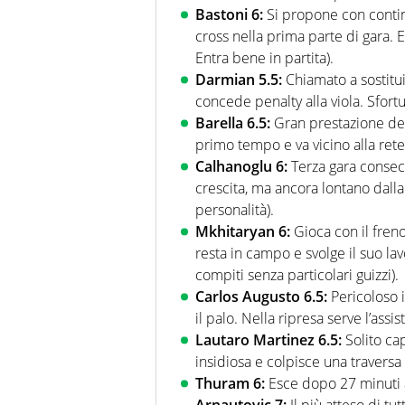
Bastoni 6:
Si propone con continu
cross nella prima parte di gara.
Entra bene in partita).
Darmian 5.5:
Chiamato a sostitui
concede penalty alla viola. Sfort
Barella 6.5:
Gran prestazione del
primo tempo e va vicino alla rete
Calhanoglu 6:
Terza gara consecu
crescita, ma ancora lontano dall
personalità).
Mkhitaryan 6:
Gioca con il fren
resta in campo e svolge il suo l
compiti senza particolari guizzi).
Carlos Augusto 6.5:
Pericoloso 
il palo. Nella ripresa serve l’assis
Lautaro Martinez 6.5:
Solito ca
insidiosa e colpisce una traversa 
Thuram 6:
Esce dopo 27 minuti a