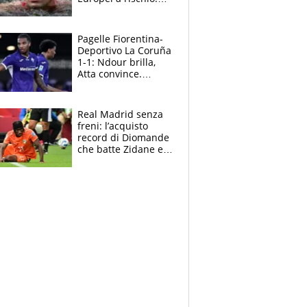
allenamenti fermi,
cosa succede
adesso
Pagelle Fiorentina-
Deportivo La Coruña
1-1: Ndour brilla,
Atta convince.
Pongracic rovina
tutto nel finale
Real Madrid senza
freni: l’acquisto
record di Diomande
che batte Zidane e
Ronaldo. Vinicius
rinnova: le cifre