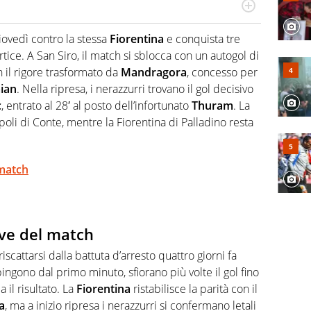
port: scrive di calcio giocato ma non rinuncia allo
 spesso si trovano risposte che il rettangolo verde non
 giovedì contro la stessa
Fiorentina
e conquista tre
tice. A San Siro, il match si sblocca con un autogol di
n il rigore trasformato da
Mandragora
, concesso per
ian
. Nella ripresa, i nerazzurri trovano il gol decisivo
c
, entrato al 28′ al posto dell’infortunato
Thuram
. La
poli di Conte, mentre la Fiorentina di Palladino resta
 match
ave del match
riscattarsi dalla battuta d’arresto quattro giorni fa
spingono dal primo minuto, sfiorano più volte il gol fino
il risultato. La
Fiorentina
ristabilisce la parità con il
a
, ma a inizio ripresa i nerazzurri si confermano letali