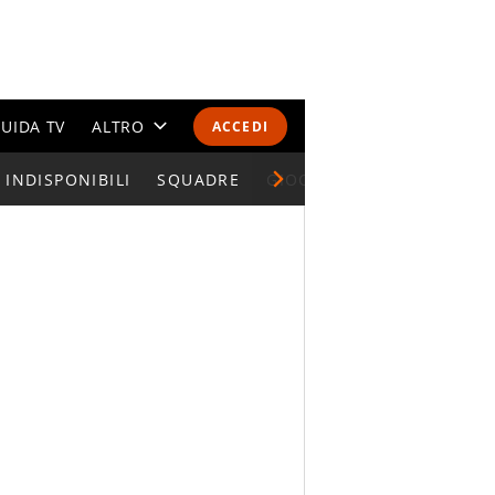
UIDA TV
ALTRO
ACCEDI
INDISPONIBILI
CALENDARI E CLASSIFICHE
SQUADRE
GIOCATORI SERIE A
ALTRI SPORT
MONDIALI 2026
OLIMPIADI
GOSSIP
LIFESTYLE