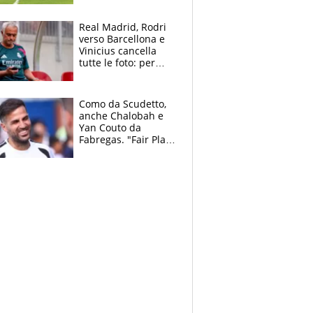
pazzi dell’azzurro
Real Madrid, Rodri
verso Barcellona e
Vinicius cancella
tutte le foto: per
Mourinho due grane
da risolvere
Como da Scudetto,
anche Chalobah e
Yan Couto da
Fabregas. "Fair Play
Finanziario?
Pagheremo la
multa"