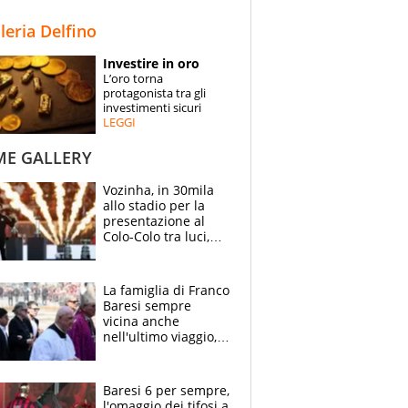
STORIE
lleria Delfino
SPECIALI
Investire in oro
L’oro torna
ESPERTI
protagonista tra gli
investimenti sicuri
LEGGI
CONTATTI
ME GALLERY
Vozinha, in 30mila
allo stadio per la
presentazione al
Colo-Colo tra luci,
spettacolo, elicotteri
e paracadutisti
La famiglia di Franco
Baresi sempre
vicina anche
nell'ultimo viaggio,
la moglie Maura, i
figli e i suoi cari
circondati
Baresi 6 per sempre,
dall'affetto dei tifosi
l'omaggio dei tifosi a