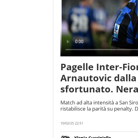
Pagelle Inter-Fio
Arnautovic dalla
sfortunato. Neraz
Match ad alta intensità a San Sir
ristabilisce la parità su penalty. 
10/02/25 22:51
Ylenia Cucciniello