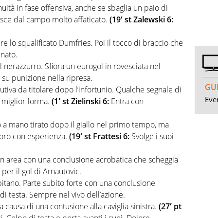
ità in fase offensiva, anche se sbaglia un paio di
 Esce dal campo molto affaticato.
(19′ st Zalewski 6:
re lo squalificato Dumfries. Poi il tocco di braccio che
unato.
 nerazzurro. Sfiora un eurogol in rovesciata nel
 su punizione nella ripresa.
GUI
tiva da titolare dopo l’infortunio. Qualche segnale di
Even
a miglior forma.
(1′ st Zielinski 6:
Entra con
o a mano tirato dopo il giallo nel primo tempo, ma
avoro con esperienza.
(19′ st Frattesi 6:
Svolge i suoi
in area con una conclusione acrobatica che scheggia
t per il gol di Arnautovic.
pitano. Parte subito forte con una conclusione
di testa. Sempre nel vivo dell’azione.
 causa di una contusione alla caviglia sinistra.
(27′ pt