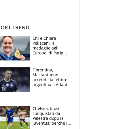
ORT TREND
Chi è Chiara
Pellacani, 4
medaglie agli
Europei di Parigi
2026, papà
Giampaolo
giornalista, mamma
Fiorentina,
insegnante e il
Mastantuono
fratello calciatore
accende la febbre
argentina e Adani
impazzisce. Ma
Antognoni ‘rovina la
festa’ a Commisso
Chelsea, tifosi
conquistati da
Palestra dopo la
Juventus: perché i
fan dei Blues sono