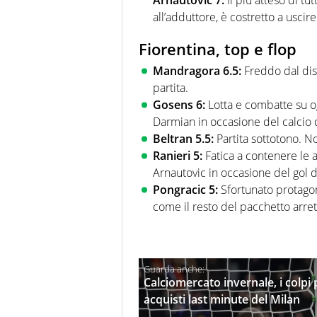
Arnautovic 7:
Il più atteso di tu
all’adduttore, è costretto a uscir
Fiorentina, top e flop
Mandragora 6.5:
Freddo dal disc
partita.
Gosens 6:
Lotta e combatte su o
Darmian in occasione del calcio d
Beltran 5.5:
Partita sottotono. No
Ranieri 5:
Fatica a contenere le 
Arnautovic in occasione del gol d
Pongracic 5:
Sfortunato protagoni
come il resto del pacchetto arretr
Calciomercato invernale, i colpi 
acquisti last minute del Milan