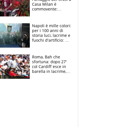
Casa Milan è
commovente:
maglie, bandiere,
sciarpe, lacrime e
bigliettini
Napoli è mille colori:
per i 100 anni di
storia luci, lacrime e
fuochi d'artificio: De
Laurentiis salta al
coro anti-Juve
Roma, Bah che
sfortuna: dopo 27'
col Cardiff esce in
barella in lacrime,
Dybala rigore da
schiaffi, i giallorossi
prendono 3 gol in
45'