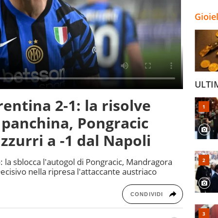
Gioie
ULTI
rentina 2-1: la risolve
 panchina, Pongracic
zurri a -1 dal Napoli
o: la sblocca l'autogol di Pongracic, Mandragora
Decisivo nella ripresa l'attaccante austriaco
CONDIVIDI