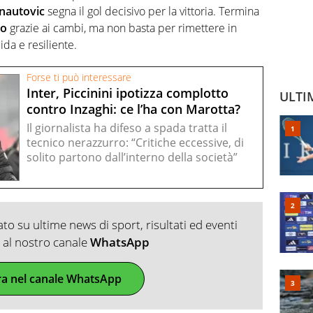
nautovic
segna il gol decisivo per la vittoria. Termina
no
grazie ai cambi, ma non basta per rimettere in
lida e resiliente.
Forse ti può interessare
Inter, Piccinini ipotizza complotto
ULTI
contro Inzaghi: ce l’ha con Marotta?
Il giornalista ha difeso a spada tratta il
tecnico nerazzurro: “Critiche eccessive, di
solito partono dall’interno della società”
o su ultime news di sport, risultati ed eventi
ti al nostro canale
WhatsApp
ra nel canale WhatsApp