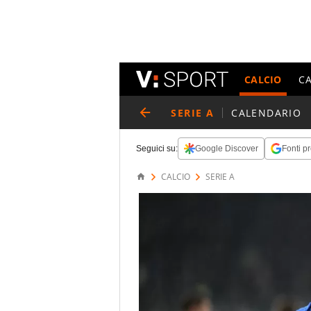
CALCIO
C
SERIE A
CALENDARIO
Seguici su:
Google Discover
Fonti pr
CALCIO
SERIE A