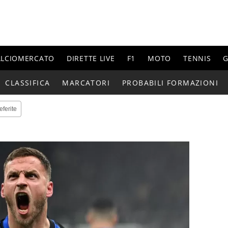
ALCIOMERCATO
DIRETTE LIVE
F1
MOTO
TENNIS
G
CLASSIFICA
MARCATORI
PROBABILI FORMAZIONI
eferite