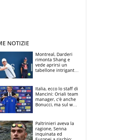
ME NOTIZIE
Montreal, Darderi
rimonta Shang e
vede aprirsi un
tabellone intrigante:
"Penso solo a
Borges, ma sono
felice del mio livello"
Italia, ecco lo staff di
Mancini: Oriali team
manager, c'è anche
Bonucci, ma sul web
infuria la polemica
Paltrinieri aveva la
ragione, Senna
inquinata ed
Europei a rischio: