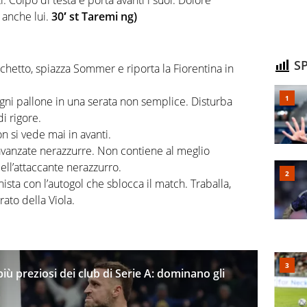
tti. Colpo di testa e porta avanti i suoi. Dolore
e anche lui.
30′ st Taremi ng)
SP
hetto, spiazza Sommer e riporta la Fiorentina in
gni pallone in una serata non semplice. Disturba
i rigore.
n si vede mai in avanti.
avanzate nerazzurre. Non contiene al meglio
ell’attaccante nerazzurro.
sta con l’autogol che sblocca il match. Traballa,
ato della Viola.
più preziosi dei club di Serie A: dominano gli