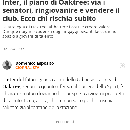
Inter, il piano di Oaktree: via i
senatori, ringiovanire e vendere il
club. Ecco chi rischia subito
La strategia di Oaktree: abbattere i costi e creare valore.
Dunque i big in scadenza dagli ingaggi pesanti lasceranno
spazio a giovani di talento
16/10/24 13:37
Domenico Esposito
GIORNALISTA
Da vent’anni in campo e sul campo per vivere ogni evento
in tutte le sue sfaccettature. Passione smisurata per il
L’
Inter
del futuro guarda al modello Udinese. La linea di
calcio e per la sfera di cuoio. Il pallone è una cosa
Oaktree
, secondo quanto riferisce il Correre dello Sport, è
serissima, guai a dirgli di no
chiara: i senatori dovranno lasciar spazio a giovani prospetti
di talento. Ecco, allora, chi – e non sono pochi – rischia di
salutare già al termine della stagione.