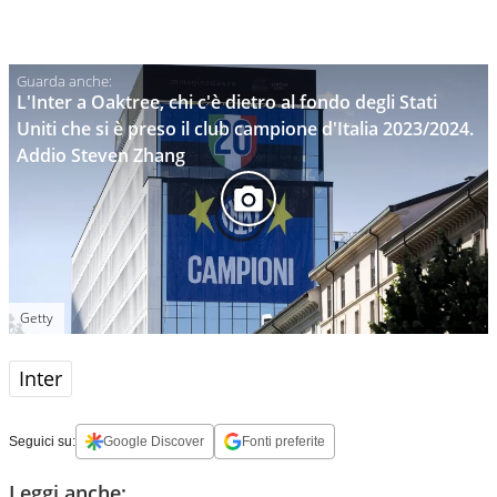
L'Inter a Oaktree, chi c'è dietro al fondo degli Stati
Uniti che si è preso il club campione d'Italia 2023/2024.
Addio Steven Zhang
Getty
Inter
Seguici su:
Google Discover
Fonti preferite
Leggi anche: