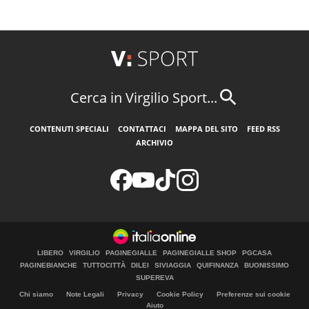
Cerca in Virgilio Sport...
CONTENUTI SPECIALI
CONTATTACI
MAPPA DEL SITO
FEED RSS
ARCHIVIO
LIBERO
VIRGILIO
PAGINEGIALLE
PAGINEGIALLE SHOP
PGCASA
PAGINEBIANCHE
TUTTOCITTÀ
DILEI
SIVIAGGIA
QUIFINANZA
BUONISSIMO
SUPEREVA
Chi siamo
Note Legali
Privacy
Cookie Policy
Preferenze sui cookie
Aiuto