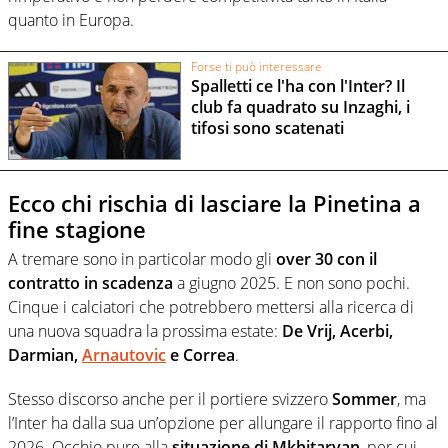
quanto in Europa.
Forse ti può interessare
Spalletti ce l'ha con l'Inter? Il
club fa quadrato su Inzaghi, i
tifosi sono scatenati
Ecco chi rischia di lasciare la Pinetina a
fine stagione
A tremare sono in particolar modo gli
over 30 con il
contratto in scadenza
a giugno 2025. E non sono pochi.
Cinque i calciatori che potrebbero mettersi alla ricerca di
una nuova squadra la prossima estate:
De Vrij, Acerbi,
Darmian,
Arnautovic
e Correa
.
Stesso discorso anche per il portiere svizzero
Sommer
, ma
l’Inter ha dalla sua un’opzione per allungare il rapporto fino al
2026. Occhio pure alla
situazione di Mkhitaryan
, per cui