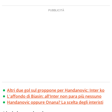
Altri due gol sul groppone per Handanovic: Inter ko
L'affondo di Biasin: all'Inter non para più nessuno
Handanovic oppure Onana? La scelta degli interisti