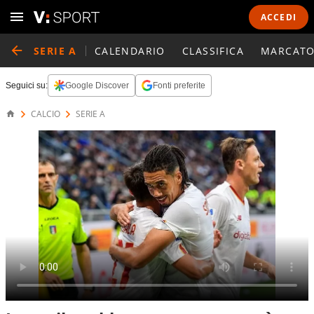
ACCEDI
SERIE A
CALENDARIO
CLASSIFICA
MARCATO
Seguici su:
Google Discover
Fonti preferite
CALCIO
SERIE A