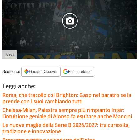
Ansa
Seguici su:
Google Discover
Fonti preferite
Leggi anche:
Roma, che tracollo col Brighton: Gasp nel baratro se la
prende con i suoi cambiando tutti
Chelsea-Milan, Palestra sempre più rimpianto Inter:
l’intuizione geniale di Alonso fa esultare anche Mancini
Le nuove maglie della Serie B 2026/2027: tra curiosità,
tradizione e innovazione
Prossime partite e calendario dell'Inter