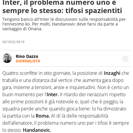
Inter, il problema numero uno è
sempre lo stesso: tifosi spazientiti
Tengono banco all'Inter le discussioni sulle responsabilità per
l'ennesimo ko. Per molti, Handanovic deve farsi da parte a
vantaggio di Onana.
02/10/22 09:19
Rino Dazzo
GIORNALISTA
Se mai ci fosse modo di traslare il glossario del calcio in
una nicchia di esperti, lui ne farebbe parte. Non si perde
Quattro sconfitte in otto giornate, la posizione di
Inzaghi
che
una svista arbitrale né gli umori social del mondo delle
traballa e una distanza dal vertice che aumenta gara dopo
curve
gara, insieme a tensioni, ansie e inquietudini. Non è certo un
buon momento per l’
Inter.
Il ritardo dei nerazzurri rispetto
alle prime posizioni è già notevole e, quel che è peggio, la
squadra perde anche quando gioca bene: lo ha dimostrato
la partita con la
Roma.
Al di là delle responsabilità
dell’allenatore, il problema numero uno per i tifosi è sempre
lo stesso:
Handanovic.