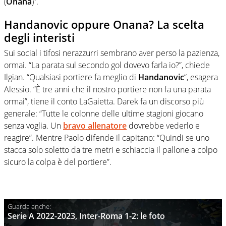
(
Onana
)”.
Handanovic oppure Onana? La scelta
degli interisti
Sui social i tifosi nerazzurri sembrano aver perso la pazienza,
ormai. “La parata sul secondo gol dovevo farla io?”, chiede
Ilgian. “Qualsiasi portiere fa meglio di
Handanovic
“, esagera
Alessio. “È tre anni che il nostro portiere non fa una parata
ormai”, tiene il conto LaGaietta. Darek fa un discorso più
generale: “Tutte le colonne delle ultime stagioni giocano
senza voglia. Un
bravo allenatore
dovrebbe vederlo e
reagire”. Mentre Paolo difende il capitano: “Quindi se uno
stacca solo soletto da tre metri e schiaccia il pallone a colpo
sicuro la colpa è del portiere”.
Serie A 2022-2023, Inter-Roma 1-2: le foto