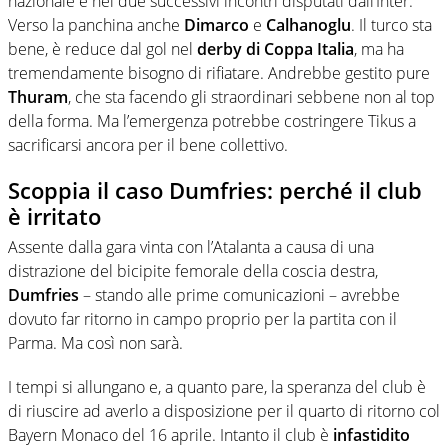
nazionale e nei due successivi incontri disputati dall’Inter.
Verso la panchina anche
Dimarco
e
Calhanoglu
. Il turco sta
bene, è reduce dal gol nel
derby di Coppa Italia
, ma ha
tremendamente bisogno di rifiatare. Andrebbe gestito pure
Thuram
, che sta facendo gli straordinari sebbene non al top
della forma. Ma l’emergenza potrebbe costringere Tikus a
sacrificarsi ancora per il bene collettivo.
Scoppia il caso Dumfries: perché il club
è irritato
Assente dalla gara vinta con l’Atalanta a causa di una
distrazione del bicipite femorale della coscia destra,
Dumfries
– stando alle prime comunicazioni – avrebbe
dovuto far ritorno in campo proprio per la partita con il
Parma. Ma così non sarà.
I tempi si allungano e, a quanto pare, la speranza del club è
di riuscire ad averlo a disposizione per il quarto di ritorno col
Bayern Monaco del 16 aprile. Intanto il club è
infastidito