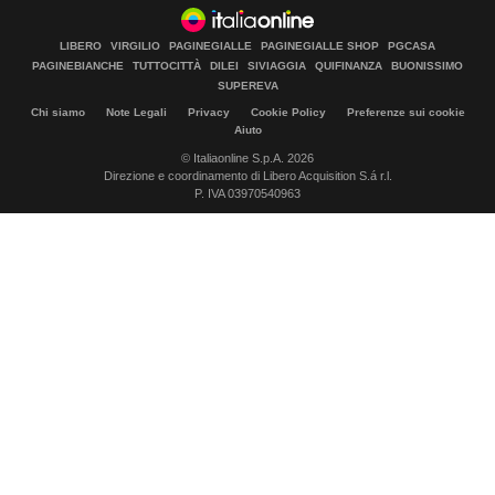
LIBERO
VIRGILIO
PAGINEGIALLE
PAGINEGIALLE SHOP
PGCASA
PAGINEBIANCHE
TUTTOCITTÀ
DILEI
SIVIAGGIA
QUIFINANZA
BUONISSIMO
SUPEREVA
Chi siamo
Note Legali
Privacy
Cookie Policy
Preferenze sui cookie
Aiuto
© Italiaonline S.p.A. 2026
Direzione e coordinamento di Libero Acquisition S.á r.l.
P. IVA 03970540963