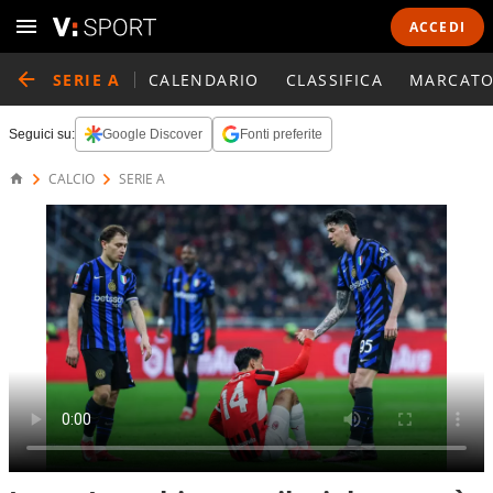
ACCEDI
SERIE A
CALENDARIO
CLASSIFICA
MARCATO
Seguici su:
Google Discover
Fonti preferite
CALCIO
SERIE A