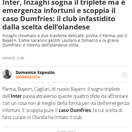
Inter, Inzaghi sogna il triplete ma è
emergenza infortuni e scoppia il
caso Dumfries: il club infastidito
dalla scelta dell’olandese
Inzaghi chiamato a due trasferte delicate: prima il Parma, poi il
Bayern. Come saranno gestiti Lautaro e Dimarco e la grana
Dumfries: il ritorno dell'olandese slitta
04/04/25 12:00
Domenico Esposito
GIORNALISTA
Da vent’anni in campo e sul campo per vivere ogni evento
in tutte le sue sfaccettature. Passione smisurata per il
Parma, Bayern, Cagliari, di nuovo Bayern: il sogno triplete
calcio e per la sfera di cuoio. Il pallone è una cosa
dell’
Inter
passa attraverso queste quattro sfide da affrontare
serissima, guai a dirgli di no
con un rosa non al meglio della forma per via dell’emergenza
infortuni. E scoppia pure il
caso Dumfries
, la cui scelta di
farsi curare in Olanda ha irritato il club.