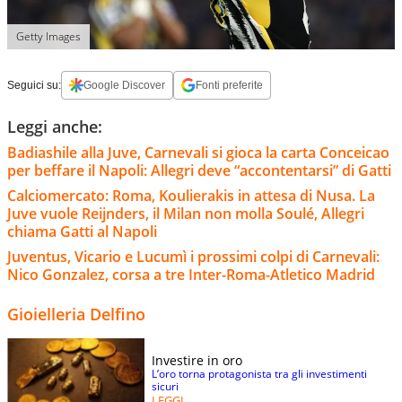
Getty Images
Seguici su:
Google Discover
Fonti preferite
Leggi anche:
Badiashile alla Juve, Carnevali si gioca la carta Conceicao
per beffare il Napoli: Allegri deve “accontentarsi” di Gatti
Calciomercato: Roma, Koulierakis in attesa di Nusa. La
Juve vuole Reijnders, il Milan non molla Soulé, Allegri
chiama Gatti al Napoli
Juventus, Vicario e Lucumì i prossimi colpi di Carnevali:
Nico Gonzalez, corsa a tre Inter-Roma-Atletico Madrid
Gioielleria Delfino
Investire in oro
L’oro torna protagonista tra gli investimenti
sicuri
LEGGI