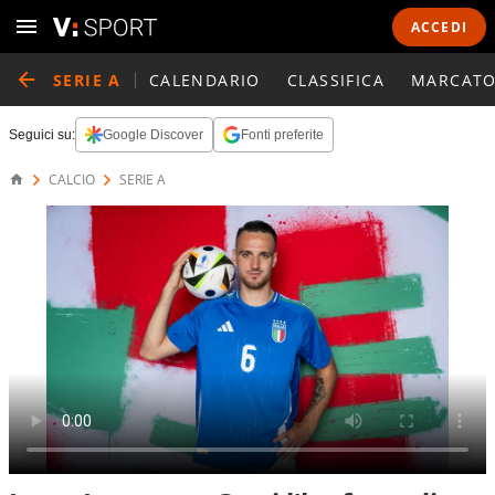
ACCEDI
SERIE A
CALENDARIO
CLASSIFICA
MARCATO
Seguici su:
Google Discover
Fonti preferite
CALCIO
SERIE A