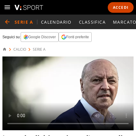
ACCEDI
SERIE A
CALENDARIO
CLASSIFICA
MARCATO
Seguici su:
Google Discover
Fonti preferite
CALCIO
SERIE A