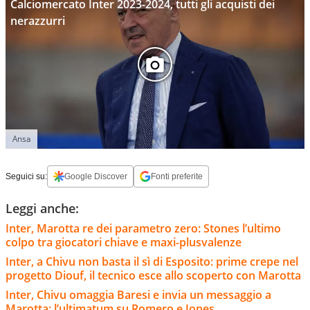
Calciomercato Inter 2023-2024, tutti gli acquisti dei
nerazzurri
Ansa
Seguici su:
Google Discover
Fonti preferite
Leggi anche:
Inter, Marotta re dei parametro zero: Stones l’ultimo
colpo tra giocatori chiave e maxi-plusvalenze
Inter, a Chivu non basta il sì di Esposito: prime crepe nel
progetto Diouf, il tecnico esce allo scoperto con Marotta
Inter, Chivu omaggia Baresi e invia un messaggio a
Marotta: l’ultimatum su Romero e Jones