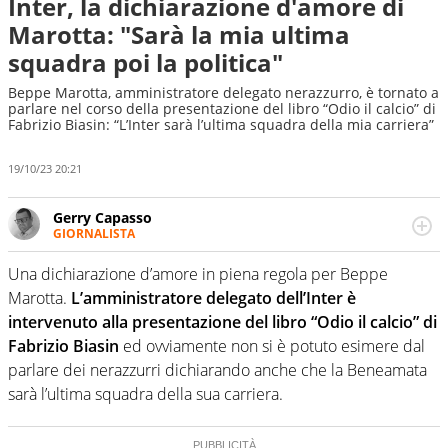
Inter, la dichiarazione d'amore di
Marotta: "Sarà la mia ultima
squadra poi la politica"
Beppe Marotta, amministratore delegato nerazzurro, è tornato a
parlare nel corso della presentazione del libro “Odio il calcio” di
Fabrizio Biasin: “L’Inter sarà l’ultima squadra della mia carriera”
19/10/23 20:21
Gerry Capasso
GIORNALISTA
Per lui gli sport americani non hanno segreti: basket,
football, baseball e la capacità innata di trovare la notizia
Una dichiarazione d’amore in piena regola per Beppe
dove altri non vedono granché
Marotta.
L’amministratore delegato dell’Inter è
intervenuto alla presentazione del libro “Odio il calcio” di
Fabrizio Biasin
ed ovviamente non si è potuto esimere dal
parlare dei nerazzurri dichiarando anche che la Beneamata
sarà l’ultima squadra della sua carriera.