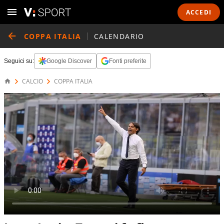
ACCEDI
COPPA ITALIA
CALENDARIO
Seguici su:
Google Discover
Fonti preferite
CALCIO
COPPA ITALIA