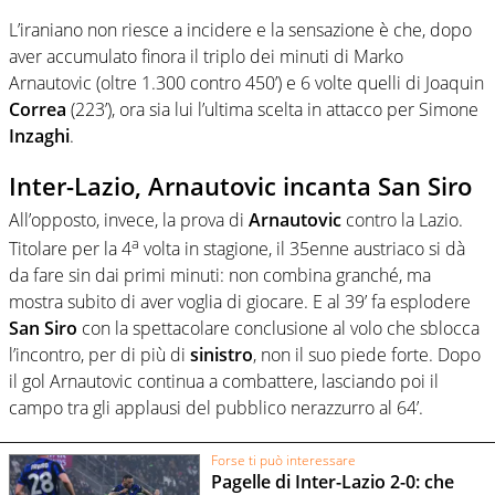
L’iraniano non riesce a incidere e la sensazione è che, dopo
aver accumulato finora il triplo dei minuti di Marko
Arnautovic (oltre 1.300 contro 450’) e 6 volte quelli di Joaquin
Correa
(223’), ora sia lui l’ultima scelta in attacco per Simone
Inzaghi
.
Inter-Lazio, Arnautovic incanta San Siro
All’opposto, invece, la prova di
Arnautovic
contro la Lazio.
a
Titolare per la 4
volta in stagione, il 35enne austriaco si dà
da fare sin dai primi minuti: non combina granché, ma
mostra subito di aver voglia di giocare. E al 39’ fa esplodere
San Siro
con la spettacolare conclusione al volo che sblocca
l’incontro, per di più di
sinistro
, non il suo piede forte. Dopo
il gol Arnautovic continua a combattere, lasciando poi il
campo tra gli applausi del pubblico nerazzurro al 64’.
Forse ti può interessare
Pagelle di Inter-Lazio 2-0: che