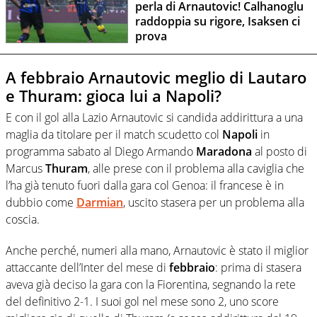
perla di Arnautovic! Calhanoglu
raddoppia su rigore, Isaksen ci
prova
A febbraio Arnautovic meglio di Lautaro
e Thuram: gioca lui a Napoli?
E con il gol alla Lazio Arnautovic si candida addirittura a una
maglia da titolare per il match scudetto col
Napoli
in
programma sabato al Diego Armando
Maradona
al posto di
Marcus
Thuram
, alle prese con il problema alla caviglia che
l’ha già tenuto fuori dalla gara col Genoa: il francese è in
dubbio come
Darmian
, uscito stasera per un problema alla
coscia.
Anche perché, numeri alla mano, Arnautovic è stato il miglior
attaccante dell’Inter del mese di
febbraio
: prima di stasera
aveva già deciso la gara con la Fiorentina, segnando la rete
del definitivo 2-1. I suoi gol nel mese sono 2, uno score