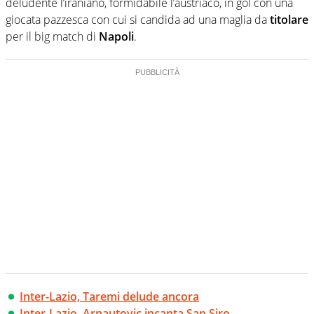
deludente l’iraniano, formidabile l’austriaco, in gol con una
giocata pazzesca con cui si candida ad una maglia da
titolare
per il big match di
Napoli
.
Inter-Lazio, Taremi delude ancora
Inter-Lazio, Arnautovic incanta San Siro