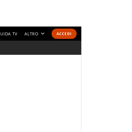
UIDA TV
ALTRO
ACCEDI
CALENDARI E CLASSIFICHE
ALTRI SPORT
MONDIALI 2026
OLIMPIADI
GOSSIP
LIFESTYLE