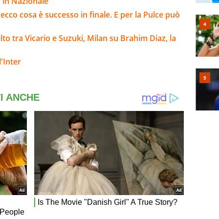
o in Nazionale
ecco cosa è successo in finale. E per la Pulce può
to tra Vicario e Suzuki, Milan su Brahim Diaz, la
'Inter