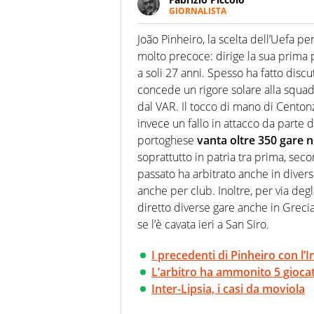
GIORNALISTA
Nella sua carriera ha seguito 
agenzie e testate. Esperienza
João Pinheiro, la scelta dell’Uefa pe
prevalentemente di calcio
molto precoce: dirige la sua prima 
a soli 27 anni. Spesso ha fatto disc
concede un rigore solare alla squa
dal VAR. Il tocco di mano di Centon
invece un fallo in attacco da parte di
portoghese
vanta oltre 350 gare n
soprattutto in patria tra prima, sec
passato ha arbitrato anche in diver
anche per club. Inoltre, per via deg
diretto diverse gare anche in Grecia
se l’è cavata ieri a San Siro.
I precedenti di Pinheiro con l’I
L’arbitro ha ammonito 5 giocat
Inter-Lipsia, i casi da moviola