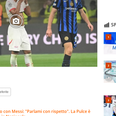
SP
eferite
ro con Messi: "Parlami con rispetto". La Pulce è