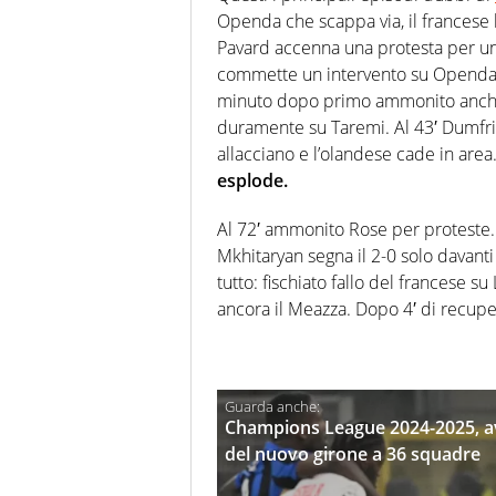
Openda che scappa via, il francese 
Pavard accenna una protesta per un
commette un intervento su Openda,
minuto dopo primo ammonito anche p
duramente su Taremi. Al 43′ Dumfrie
allacciano e l’olandese cade in area
esplode.
Al 72′ ammonito Rose per proteste. A
Mkhitaryan segna il 2-0 solo davanti 
tutto: fischiato fallo del francese s
ancora il Meazza. Dopo 4′ di recup
Champions League 2024-2025, avve
del nuovo girone a 36 squadre