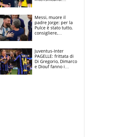
Pogacar, niente
Sanremo nel 2027:
vuole la Roubaix
Messi, muore il
padre Jorge: per la
Pulce è stato tutto,
consigliere,
manager, amico e
capofamiglia
Juventus-Inter
PAGELLE: frittata di
Di Gregorio, Dimarco
e Diouf fanno i
bianconeri piccoli
piccoli, Ylildiz
scompare, Kolo fa
sperare