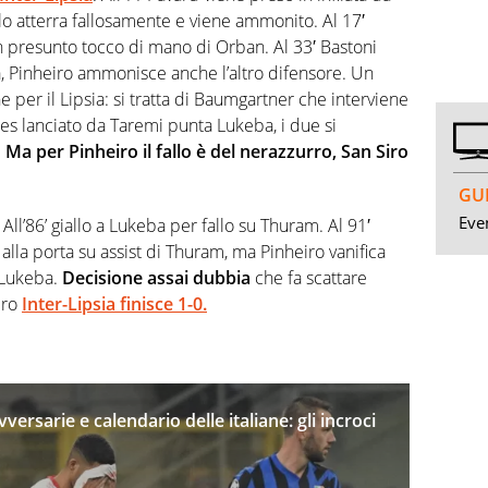
lo atterra fallosamente e viene ammonito. Al 17′
 presunto tocco di mano di Orban. Al 33′ Bastoni
 Pinheiro ammonisce anche l’altro difensore. Un
er il Lipsia: si tratta di Baumgartner che interviene
s lanciato da Taremi punta Lukeba, i due si
.
Ma per Pinheiro il fallo è del nerazzurro, San Siro
GUI
Even
ll’86’ giallo a Lukeba per fallo su Thuram. Al 91′
alla porta su assist di Thuram, ma Pinheiro vanifica
u Lukeba.
Decisione assai dubbia
che fa scattare
ero
Inter-Lipsia finisce 1-0.
rsarie e calendario delle italiane: gli incroci