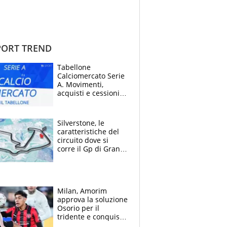
ORT TREND
Tabellone
Calciomercato Serie
A. Movimenti,
acquisti e cessioni:
estate 2026-27
Silverstone, le
caratteristiche del
circuito dove si
corre il Gp di Gran
Bretagna del
Motomondiale
Milan, Amorim
approva la soluzione
Osorio per il
tridente e conquista
Jashari: la frecciata