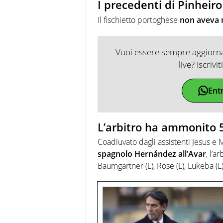
I precedenti di Pinheiro 
Il fischietto portoghese
non aveva m
Vuoi essere sempre aggiornat
live? Iscrivi
Ent
L’arbitro ha ammonito 5
Coadiuvato dagli assistenti Jesus e
spagnolo Hernández all’Avar
, l’a
Baumgartner (L), Rose (L), Lukeba (L