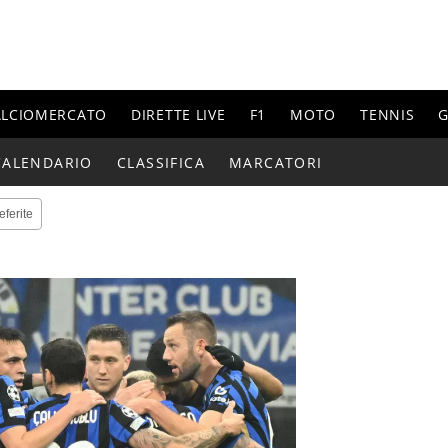
ALCIOMERCATO
DIRETTE LIVE
F1
MOTO
TENNIS
G
CALENDARIO
CLASSIFICA
MARCATORI
eferite