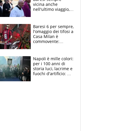
vicina anche
nell'ultimo viaggio,
la moglie Maura, i
figli e i suoi cari
circondati
Baresi 6 per sempre,
dall'affetto dei tifosi
l'omaggio dei tifosi a
Casa Milan è
commovente:
maglie, bandiere,
sciarpe, lacrime e
bigliettini
Napoli è mille colori:
per i 100 anni di
storia luci, lacrime e
fuochi d'artificio: De
Laurentiis salta al
coro anti-Juve