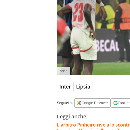
Ansa
Inter
Lipsia
Seguici su:
Google Discover
Fonti pr
Leggi anche:
L'arbitro Pinheiro rivela lo scont