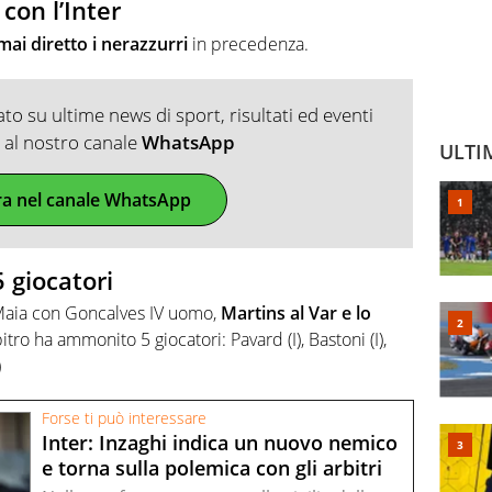
con l’Inter
ai diretto i nerazzurri
in precedenza.
o su ultime news di sport, risultati ed eventi
ti al nostro canale
WhatsApp
ULTI
ra nel canale WhatsApp
 giocatori
 Maia con Goncalves IV uomo,
Martins al Var e lo
rbitro ha ammonito 5 giocatori: Pavard (I), Bastoni (I),
)
Forse ti può interessare
Inter: Inzaghi indica un nuovo nemico
e torna sulla polemica con gli arbitri