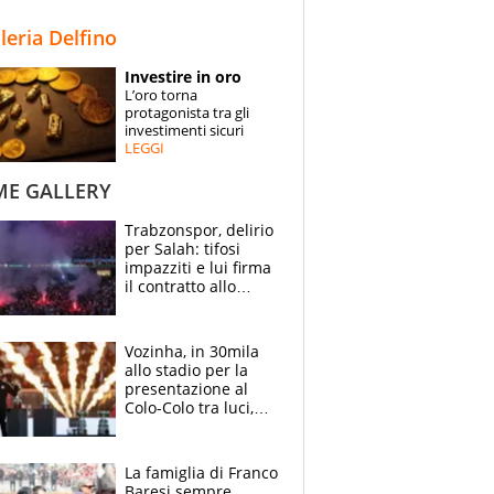
STORIE
lleria Delfino
SPECIALI
Investire in oro
L’oro torna
ESPERTI
protagonista tra gli
investimenti sicuri
LEGGI
CONTATTI
ME GALLERY
Trabzonspor, delirio
per Salah: tifosi
impazziti e lui firma
il contratto allo
stadio
Vozinha, in 30mila
allo stadio per la
presentazione al
Colo-Colo tra luci,
spettacolo, elicotteri
e paracadutisti
La famiglia di Franco
Baresi sempre