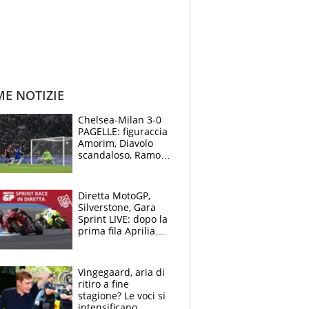
ME NOTIZIE
Chelsea-Milan 3-0
PAGELLE: figuraccia
Amorim, Diavolo
scandaloso, Ramos
già rimandato
Diretta MotoGP,
Silverstone, Gara
Sprint LIVE: dopo la
prima fila Aprilia
cerca il colpaccio
Vingegaard, aria di
ritiro a fine
stagione? Le voci si
intensificano.