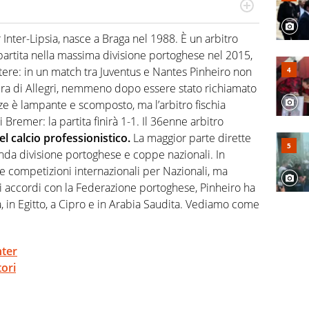
numerose manifestazioni sportive e collaborato con
, competenza, conoscenza e memoria storica. Si occupa
r Inter-Lipsia, nasce a Braga nel 1988. È un arbitro
partita nella massima divisione portoghese nel 2015,
utere: in un match tra Juventus e Nantes Pinheiro non
dra di Allegri, nemmeno dopo essere stato richiamato
ze è lampante e scomposto, ma l’arbitro fischia
 Bremer: la partita finirà 1-1. Il 36enne arbitro
el calcio professionistico.
La maggior parte dirette
onda divisione portoghese e coppe nazionali. In
se competizioni internazionali per Nazionali, ma
li accordi con la Federazione portoghese, Pinheiro ha
, in Egitto, a Cipro e in Arabia Saudita. Vediamo come
nter
ori