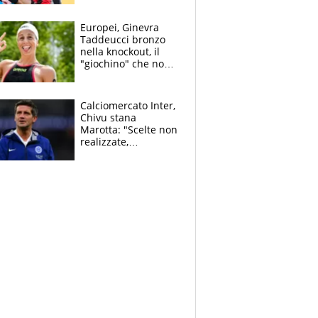
dello svizzero all'ex
Allegri
Europei, Ginevra
Taddeucci bronzo
nella knockout, il
"giochino" che non
le piace: "La Senna?
Oggi era pulita"
Calciomercato Inter,
Chivu stana
Marotta: "Scelte non
realizzate,
dobbiamo
completare la
squadra"