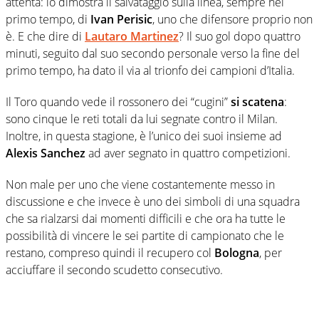
attenta: lo dimostra il salvataggio sulla linea, sempre nel
primo tempo, di
Ivan Perisic
, uno che difensore proprio non
è. E che dire di
Lautaro Martinez
? Il suo gol dopo quattro
minuti, seguito dal suo secondo personale verso la fine del
primo tempo, ha dato il via al trionfo dei campioni d’Italia.
Il Toro quando vede il rossonero dei “cugini”
si scatena
:
sono cinque le reti totali da lui segnate contro il Milan.
Inoltre, in questa stagione, è l’unico dei suoi insieme ad
Alexis Sanchez
ad aver segnato in quattro competizioni.
Non male per uno che viene costantemente messo in
discussione e che invece è uno dei simboli di una squadra
che sa rialzarsi dai momenti difficili e che ora ha tutte le
possibilità di vincere le sei partite di campionato che le
restano, compreso quindi il recupero col
Bologna
, per
acciuffare il secondo scudetto consecutivo.