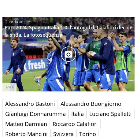
Euro2024, Spagna-Italia 1-0: l'autogol di Calafiori decide
la sfida. La fotosequenza
Ansa
Alessandro Bastoni
Alessandro Buongiorno
Gianluigi Donnarumma
Italia
Luciano Spalletti
Matteo Darmian
Riccardo Calafiori
Roberto Mancini
Svizzera
Torino