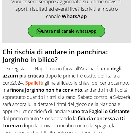
Vuoi essere sempre aggiornato su ultime news di
sport, risultati ed eventi live? Iscriviti al nostro
canale
WhatsApp
Entra nel canale WhatsApp
Chi rischia di andare in panchina:
Jorginho in bilico?
L’ex regista del Napoli ora in forza all’Arsenal è
uno degli
azzurri più criticati
dopo le prime tre uscite dell’Italia a
Euro2024.
Spalletti
gli ha affidato le chiavi del centrocampo,
ma
finora Jorginho non ha convinto
, andando in difficoltà
soprattutto quando i ritmi si alzano. Sabato contro la Svizzerà
sarà ancora lui a dettare i ritmi del gioco della Nazionale
oppure il ct deciderà di lanciare
uno tra Fagioli o Cristante
dal primo minuto? Considerando la
fiducia concessa a Di
Lorenzo
dopo la prova da incubo contro la Spagna, la
sensazione è che difficilmente possa rinunciare