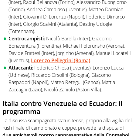
(Inter), Raoul Bellanova (Torino), Alessandro Buongiorno
(Torino), Andrea Cambiaso (Juventus), Matteo Darmian
(Inter), Giovanni Di Lorenzo (Napoli), Federico Dimarco
(Inter), Giorgio Scalvini (Atalanta), Destiny Udogie
(Tottenham).
Centrocampisti:
Nicolò Barella (Inter), Giacomo
Bonaventura (Fiorentina), Michael Folorunsho (Verona),
Davide Frattesi (Inter), Jorginho (Arsenal), Manuel Locatelli
(Juventus),
Lorenzo Pellegrini (Roma)
.
Attaccanti:
Federico Chiesa (Juventus), Lorenzo Lucca
(Udinese), Riccardo Orsolini (Bologna), Giacomo
Raspadori (Napoli), Mateo Retegui (Genoa), Mattia
Zaccagni (Lazio), Nicolò Zaniolo (Aston Villa).
Italia contro Venezuela ed Ecuador: il
programma
La discussa scampagnata statunitense, proprio alla vigilia del
rush finale di campionato e coppe, prevede la disputa di
due amichevoli contro rappresentative della Conmebol,