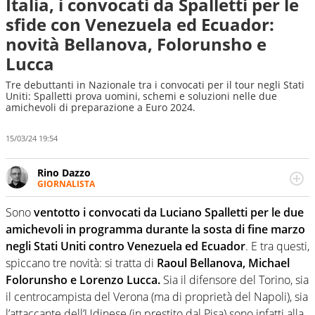
Italia, i convocati da Spalletti per le
sfide con Venezuela ed Ecuador:
novità Bellanova, Folorunsho e
Lucca
Tre debuttanti in Nazionale tra i convocati per il tour negli Stati
Uniti: Spalletti prova uomini, schemi e soluzioni nelle due
amichevoli di preparazione a Euro 2024.
15/03/24 19:54
Rino Dazzo
GIORNALISTA
Se mai ci fosse modo di traslare il glossario del calcio in
una nicchia di esperti, lui ne farebbe parte. Non si perde
Sono
ventotto i convocati da Luciano Spalletti per le due
una svista arbitrale né gli umori social del mondo delle
amichevoli in programma durante la sosta di fine marzo
curve
negli Stati Uniti contro Venezuela ed Ecuador
. E tra questi,
spiccano tre novità: si tratta di
Raoul Bellanova, Michael
Folorunsho e Lorenzo Lucca.
Sia il difensore del Torino, sia
il centrocampista del Verona (ma di proprietà del Napoli), sia
l’attaccante dell’Udinese (in prestito dal Pisa) sono infatti alla