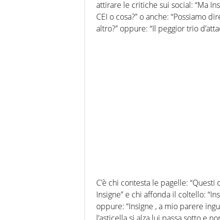
attirare le critiche sui social: “Ma I
CEI o cosa?” o anche: “Possiamo dire
altro?” oppure: “Il peggior trio d’att
C’è chi contesta le pagelle: “Questi
Insigne” e chi affonda il coltello: 
oppure: “Insigne , a mio parere ingua
l’asticella si alza lui passa sotto e n