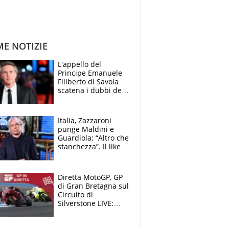
ME NOTIZIE
L'appello del
Principe Emanuele
Filiberto di Savoia
scatena i dubbi dei
tifosi: "E' una
trappola"
Italia, Zazzaroni
punge Maldini e
Guardiola: “Altro che
stanchezza”. Il like
di Mancini e le
polemiche sui social
Diretta MotoGP, GP
di Gran Bretagna sul
Circuito di
Silverstone LIVE:
Aprilia vuole
un'altra impresa,