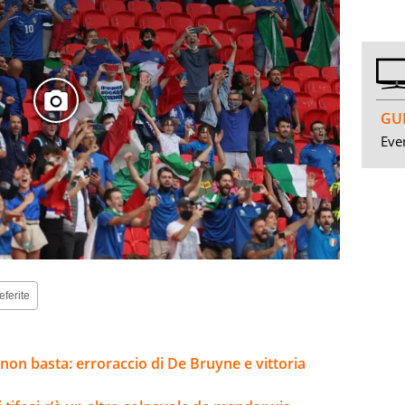
GUI
Even
eferite
 non basta: erroraccio di De Bruyne e vittoria