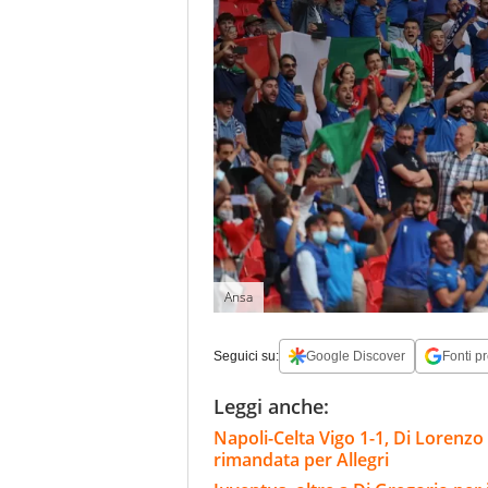
Ansa
Seguici su:
Google Discover
Fonti pr
Leggi anche:
Napoli-Celta Vigo 1-1, Di Lorenzo
rimandata per Allegri