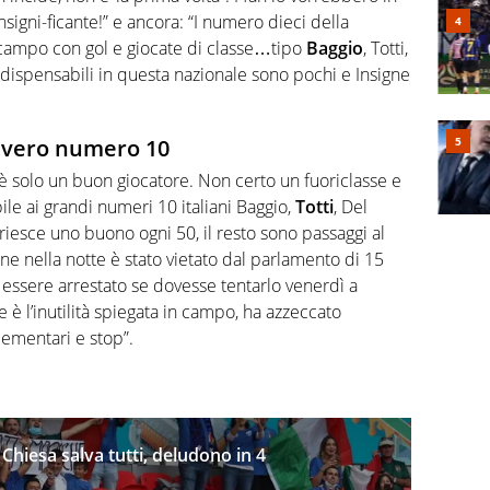
Insigni-ficante!” e ancora: “I numero dieci della
 campo con gol e giocate di classe…tipo
Baggio
, Totti,
ndispensabili in questa nazionale sono pochi e Insigne
n vero numero 10
 è solo un buon giocatore. Non certo un fuoriclasse e
 ai grandi numeri 10 italiani Baggio,
Totti
, Del
ne riesce uno buono ogni 50, il resto sono passaggi al
igne nella notte è stato vietato dal parlamento di 15
e essere arrestato se dovesse tentarlo venerdì a
e è l’inutilità spiegata in campo, ha azzeccato
ementari e stop”.
 Chiesa salva tutti, deludono in 4