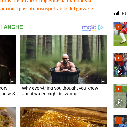
i tifosi c’è un altro colpevole da mandar via
ncini: il passato insospettabile del giovane
EU