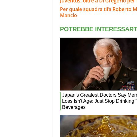
Juventus, oltre a Di Gregorio per 
Per quale squadra tifa Roberto Ma
Mancio