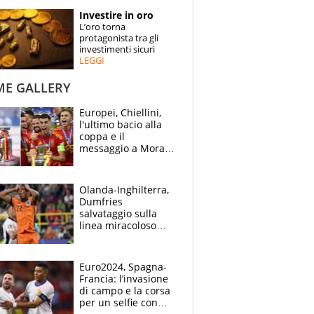
STORIE
Investire in oro
L’oro torna
SPECIALI
protagonista tra gli
investimenti sicuri
LEGGI
ESPERTI
ME GALLERY
CONTATTI
Europei, Chiellini,
l'ultimo bacio alla
coppa e il
messaggio a Morata
"Alzala": festa
Spagna, lacrime
inglesi
Olanda-Inghilterra,
Dumfries
salvataggio sulla
linea miracoloso
dopo l'ingenuità su
Kane: 30' da
montagne russe
Euro2024, Spagna-
Francia: l’invasione
di campo e la corsa
per un selfie con