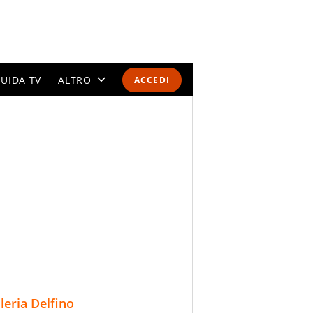
UIDA TV
ALTRO
ACCEDI
CALENDARI E CLASSIFICHE
ALTRI SPORT
MONDIALI 2026
OLIMPIADI
GOSSIP
LIFESTYLE
lleria Delfino