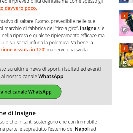
ia ed imprevedibilità dell’Italia ma come spesso gli
sto davvero poco.
ntativo di saltare l’uomo, prevedibile nelle sue
l marchio di fabbrica del “tiro a giro”,
Insigne
si è
e nella ripresa e qualche ripiegamento efficace ma
i e sui social infuria la polemica. Va bene la
zione vissuta in 120′
ma serve una svolta.
o su ultime news di sport, risultati ed eventi
ti al nostro canale
WhatsApp
ra nel canale WhatsApp
one di Insigne
luso e che in tanti sostengono che con Immobile-
na parte, è soprattutto l’esterno del
Napoli
ad