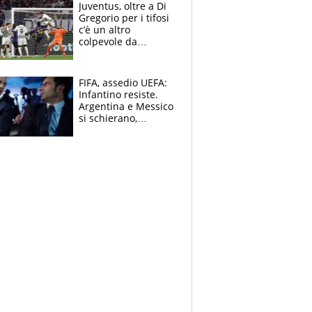
Ducati in affanno
Juventus, oltre a Di
Gregorio per i tifosi
c’è un altro
colpevole da
mandar via
FIFA, assedio UEFA:
Infantino resiste.
Argentina e Messico
si schierano,
CONCACAF spaccata