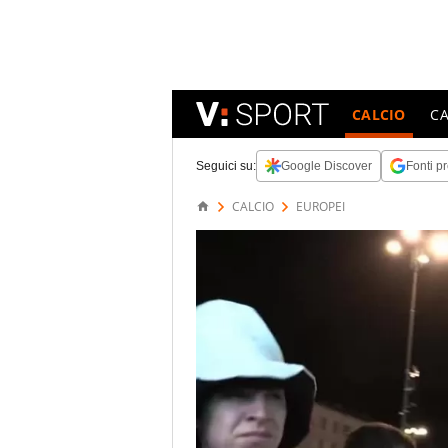
CALCIO
C
Seguici su:
Google Discover
Fonti pr
CALCIO
EUROPEI