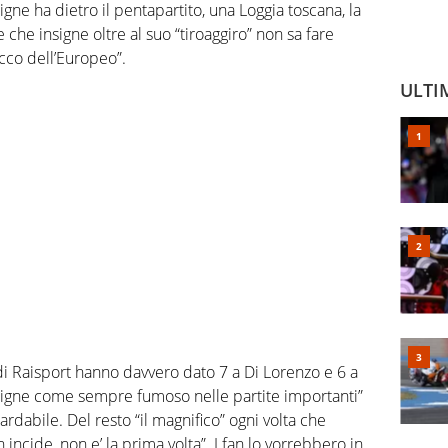
nsigne ha dietro il pentapartito, una Loggia toscana, la
 che insigne oltre al suo “tiroaggiro” non sa fare
acco dell’Europeo”.
ULTI
 di Raisport hanno davvero dato 7 a Di Lorenzo e 6 a
“Insigne come sempre fumoso nelle partite importanti”
rdabile. Del resto “il magnifico” ogni volta che
on incide, non e’ la prima volta”. I fan lo vorrebbero in