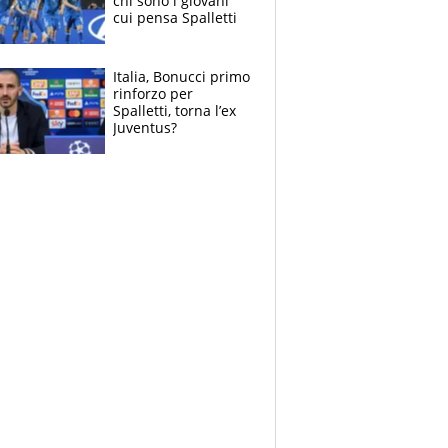
chi sono i giovani
cui pensa Spalletti
Italia, Bonucci primo
rinforzo per
Spalletti, torna l’ex
Juventus?