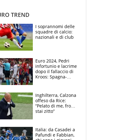
RO TREND
I soprannomi delle
squadre di calcio:
nazionali e di club
Euro 2024, Pedri
infortunio e lacrime
dopo il fallaccio di
Kroos: Spagna-
Germania di fuoco,
accuse all’arbitro
Taylor
Inghilterra, Calzona
offeso da Rice:
“Pelato di me, fro…
stai zitto”
Italia: da Casadei a
Pafundi e Fabbian,