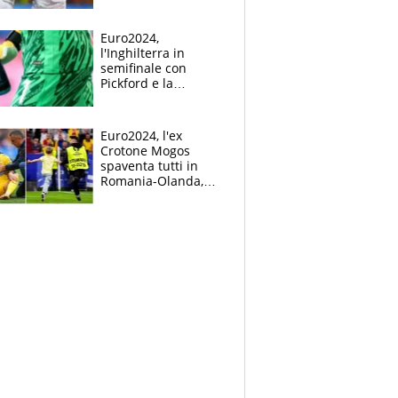
Mbappé
Euro2024,
l'Inghilterra in
semifinale con
Pickford e la
borraccia dei
segreti: "Akanji,
tuffati a sinistra"
Euro2024, l'ex
Crotone Mogos
spaventa tutti in
Romania-Olanda,
poi baby invasione
di campo