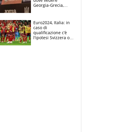
dove vedere
Georgia-Grecia,
Galles-Polonia e
Ucraina-Islanda
Euro2024, Italia: in
caso di
qualificazione c’è
l'ipotesi Svizzera o
uno tra Cristiano
Ronaldo e Lukaku