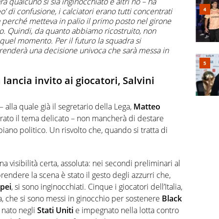
ara qualcuno si sia inginocchiato e altri no – ha
o’ di confusione, i calciatori erano tutti concentrati
a perché metteva in palio il primo posto nel girone
eo. Quindi, da quanto abbiamo ricostruito, non
quel momento. Per il futuro la squadra si
prenderà una decisione univoca che sarà messa in
 lancia invito ai giocatori, Salvini
– alla quale già il segretario della Lega,
Matteo
rato il tema delicato – non mancherà di destare
piano politico. Un risvolto che, quando si tratta di
 visibilità certa, assoluta: nei secondi preliminari al
a prendere la scena è stato il gesto degli azzurri che,
pei
, si sono inginocchiati. Cinque i giocatori dell’Italia,
ita, che si sono messi in ginocchio per sostenere
Black
a nato negli
Stati Uniti
e impegnato nella lotta contro