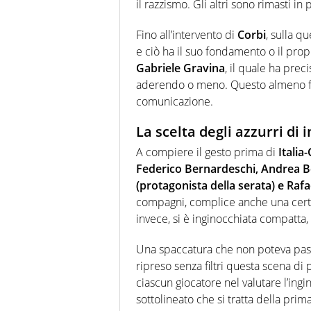
il razzismo. Gli altri sono rimasti in 
Fino all’intervento di
Corbi
, sulla q
e ciò ha il suo fondamento o il prop
Gabriele Gravina
, il quale ha prec
aderendo o meno. Questo almeno fin
comunicazione.
La scelta degli azzurri di 
A compiere il gesto prima di
Italia
Federico Bernardeschi, Andrea Be
(protagonista della serata) e Rafa
compagni, complice anche una certa
invece, si è inginocchiata compatta,
Una spaccatura che non poteva pass
ripreso senza filtri questa scena di
ciascun giocatore nel valutare l’ing
sottolineato che si tratta della prim