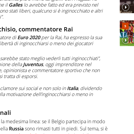
e il
Galles
lo avrebbe fatto ed era previsto nel
ono stati liberi, qualcuno si è inginocchiato e altri
”.
rchisio, commentatore Rai
atore di
Euro 2020
per la Rai, ha espresso la sua
libertà di inginocchiarsi o meno dei giocatori
 sarebbe stato meglio vederli tutti inginocchiati”,
pione della
Juventus
, oggi imprenditore nel
ne, opinionista e commentatore sportivo che non
 tratta di esporsi.
 clamore sui social e non solo in
Italia
, dividendo
a motivazione dell’inginocchiarsi o meno in
nali
 la medesima linea: se il Belgio partecipa in modo
della
Russia
sono rimasti tutti in piedi. Sul tema, si è