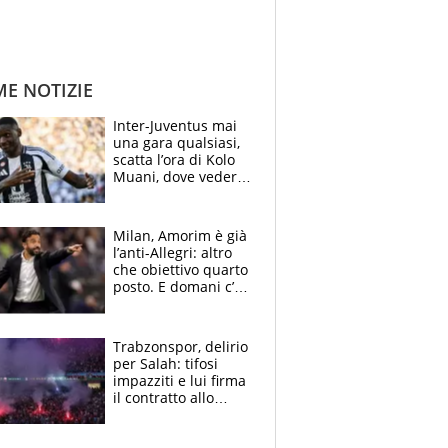
ME NOTIZIE
Inter-Juventus mai
una gara qualsiasi,
scatta l’ora di Kolo
Muani, dove vederla
in tv e le formazioni
Milan, Amorim è già
l’anti-Allegri: altro
che obiettivo quarto
posto. E domani c’è
il Chelsea, dove
vederla in tv
Trabzonspor, delirio
per Salah: tifosi
impazziti e lui firma
il contratto allo
stadio