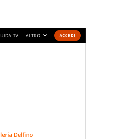
UIDA TV
ALTRO
ACCEDI
CALENDARI E CLASSIFICHE
ALTRI SPORT
MONDIALI 2026
OLIMPIADI
GOSSIP
LIFESTYLE
lleria Delfino