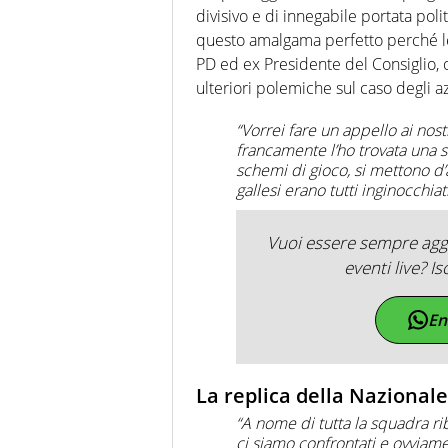
nell'ambito della creazione di 
divisivo e di innegabile portata poli
ruolo di libero. Cura una classi
questo amalgama perfetto perché le
PD ed ex Presidente del Consiglio, 
ulteriori polemiche sul caso degli a
“Vorrei fare un appello ai nost
francamente l’ho trovata una 
schemi di gioco, si mettono d
gallesi erano tutti inginocchiati
Vuoi essere sempre aggi
eventi live? Is
En
La replica della Nazional
“A nome di tutta la squadra r
ci siamo confrontati e ovviam