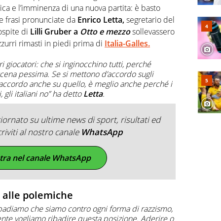
format. Un tempo ala destra, oggi si sente a suo agio nel
tica e l’imminenza di una nuova partita: è basto
fica riservata dei migliori 5 calciatori di sempre.
 frasi pronunciate da
Enrico Letta,
segretario del
ospite di
Lilli Gruber a
Otto e mezzo
sollevassero
zzurri rimasti in piedi prima di
Italia-Galles.
ri giocatori: che si inginocchino tutti, perché
scena pessima. Se si mettono d’accordo sugli
’accordo anche su quello, è meglio anche perché i
, gli italiani no” ha detto
Letta
.
ornato su ultime news di sport, risultati ed
criviti al nostro canale
WhatsApp
tra nel canale WhatsApp
e alle polemiche
ibadiamo che siamo contro ogni forma di razzismo,
ente vogliamo ribadire questa posizione. Aderire o