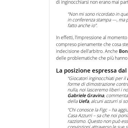
di inginocchiarsi non erano mai partit
“Non mi sono ricordato in q
in conferenza stampa —, ma p
fatto anche io”.
In effetti, l’impressione al momento
compreso pienamente che cosa ste
indecisione dell’arbitro. Anche
Bon
delle problematiche che più hanno s
La posizione espressa dal
“Giocatori inginocchiati per il
forme di dimostrazione contro
nulla, noi lasceremo liberi i no
Gabriele Gravina
, commentand
della
Uefa
, alcuni azzurri si s
“Chi conosce la Figc – ha aggi
Casa Azzurri – sa che noi poni
razzismo. Questo non può ess
convinzioni attraverso le sue s