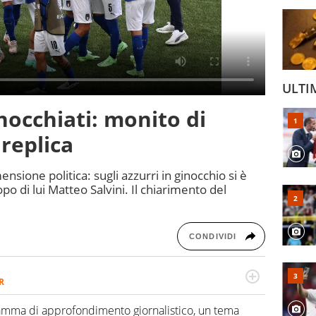
ULTI
inocchiati: monito di
 replica
sione politica: sugli azzurri in ginocchio si è
o di lui Matteo Salvini. Il chiarimento del
CONDIVIDI
R
2007, scrive per curiosità personale e necessità:
 e dei suoi protagonisti, concedendosi innocenti evasioni
ramma di approfondimento giornalistico, un tema