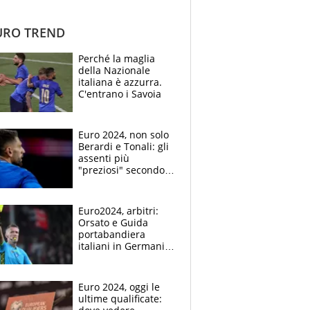
RO TREND
Perché la maglia
della Nazionale
italiana è azzurra.
C'entrano i Savoia
Euro 2024, non solo
Berardi e Tonali: gli
assenti più
"preziosi" secondo
trasfermarkt.it
Euro2024, arbitri:
Orsato e Guida
portabandiera
italiani in Germania,
nessuna donna, c'è
anche un argentino
Euro 2024, oggi le
ultime qualificate: