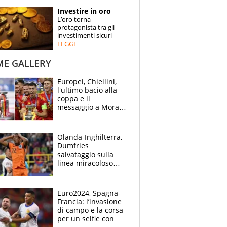
STORIE
Investire in oro
L’oro torna
SPECIALI
protagonista tra gli
investimenti sicuri
LEGGI
ESPERTI
ME GALLERY
CONTATTI
Europei, Chiellini,
l'ultimo bacio alla
coppa e il
messaggio a Morata
"Alzala": festa
Spagna, lacrime
inglesi
Olanda-Inghilterra,
Dumfries
salvataggio sulla
linea miracoloso
dopo l'ingenuità su
Kane: 30' da
montagne russe
Euro2024, Spagna-
Francia: l’invasione
di campo e la corsa
per un selfie con