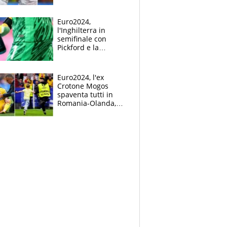
Mbappé
Euro2024,
l'Inghilterra in
semifinale con
Pickford e la
borraccia dei
segreti: "Akanji,
tuffati a sinistra"
Euro2024, l'ex
Crotone Mogos
spaventa tutti in
Romania-Olanda,
poi baby invasione
di campo