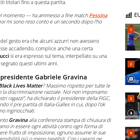
i titolari fino a questa partita.
EU
uel momento — ha ammesso a fine match
Pessina
oi mi sono reso conto e un secondo dopo l’ho
 del gesto era che alcuni azzurri non avessero
sse accadendo, complice anche una certa
ucci
si era espresso sul tema, interpellato su una
egnato questi ultimi anni.
 presidente Gabriele Gravina
Black Lives Matter
? Massimo rispetto per tutte le
 la discriminazione razziale. Noi non imponiamo
stri ragazzi”, ha dichiarato il presidente della FIGC,
o il pre partita di Italia-Galles in cui, dopo l’ok
ono inginocchiati.
unto
Gravina
alla conferenza stampa di chiusura di
amo in essere ogni attività contro ogni forma di
ere frutto di imposizione, ognuno assume le sue
ensibilità più o meno tangibili. Con i ragazzi ne