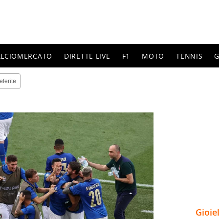
ALCIOMERCATO
DIRETTE LIVE
F1
MOTO
TENNIS
G
eferite
Gioie