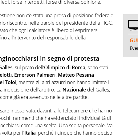
piedi, forse interdetti, forse di diversa opinione.
uestione non c’è stata una presa di posizione federale
rio riscontro, nelle parole del presidente della FIGC,
isato che ogni calciatore è libero di esprimersi
o all’intervento del responsabile della
GUI
Even
inginocchiarsi in segno di protesta
-Galles
, sul prato dell’
Olimpico di Roma
, sono stati
lotti, Emerson Palmieri, Matteo Pessina
el Toloi
, mentre gli altri azzurri non hanno imitato i
 indecisione dell’arbitro. La
Nazionale
del Galles,
 come già era avvenuto nelle altre partite.
are inosservata, davanti alle telecamere che hanno
 pochi frammenti che ha evidenziato l’individualità di
inocchiarsi come una scelta. Una scelta personale. Va
a volta per
l’Italia
, perché i cinque che hanno deciso