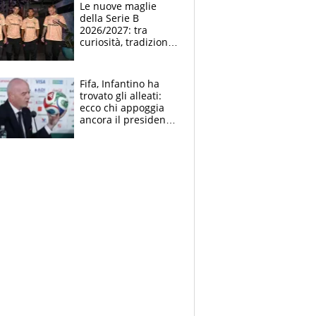
Le nuove maglie
della Serie B
2026/2027: tra
curiosità, tradizione
e innovazione
Fifa, Infantino ha
trovato gli alleati:
ecco chi appoggia
ancora il presidente
che spera di essere
rieletto