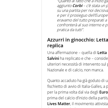
“Quanto al fatto che a inizio g
aggiunto
Corbi
– c’è stata un p
su una partita per noi decisiv
e per il prosieguo dell’Europ
eravamo del tutto preparati a 
confronterà al suo interno e 
pratica da tutti”.
Azzurri in ginocchio: Letta
replica
Una affermazione – quella di
Letta
Salvini
ha replicato e che – conside
ulteriori necessità di intervento sul 
Nazionale e di calcio, non manca.
Quanto accaduto ha già goduto di una
fischietto di avvio di Italia-Galles, 
per la prima volta dal via degli
Euro
prima del calcio d’inizio della part
Lives Matter
, il movimento attivist