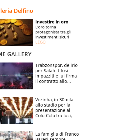
STORIE
lleria Delfino
SPECIALI
Investire in oro
L’oro torna
ESPERTI
protagonista tra gli
investimenti sicuri
LEGGI
CONTATTI
ME GALLERY
Trabzonspor, delirio
per Salah: tifosi
impazziti e lui firma
il contratto allo
stadio
Vozinha, in 30mila
allo stadio per la
presentazione al
Colo-Colo tra luci,
spettacolo, elicotteri
e paracadutisti
La famiglia di Franco
Baresi sempre