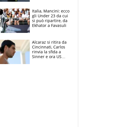
nero per gli arbitri
Italia, Mancini: ecco
gli Under 23 da cui
si può ripartire, da
Ekhator a Favasuli
Alcaraz si ritira da
Cincinnati, Carlos
rinvia la sfida a
Sinner e ora US
Open di nuovo a
rischio