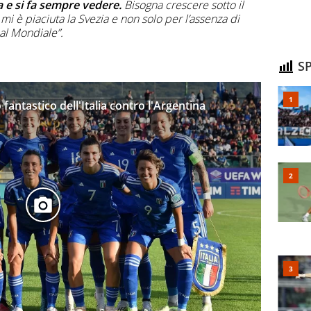
 e si fa sempre vedere.
Bisogna crescere sotto il
mi è piaciuta la Svezia e non solo per l’assenza di
o al Mondiale”.
SP
fantastico dell'Italia contro l'Argentina