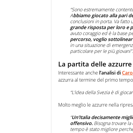
“Sono estremamente contento e
A
bbiamo giocato alla pari d
conclusioni in porta. Va fatto
grande risposta per loro e pe
avuto coraggio ed è la base per
percorso, voglio sottolineare
in una situazione di emergenz
particolare per le più giovani”.
La partita delle azzurr
Interessante anche
l’analisi di
Caro
azzurra al termine del primo tempo
“L’idea della Svezia è di giocare
Molto meglio le azzurre nella ripres
“
Un’Italia decisamente miglio
offensivo.
Bisogna trovare la
tempo è stato migliore perch