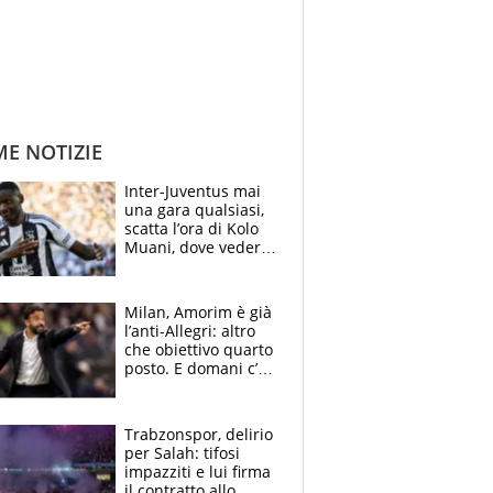
ME NOTIZIE
Inter-Juventus mai
una gara qualsiasi,
scatta l’ora di Kolo
Muani, dove vederla
in tv e le formazioni
Milan, Amorim è già
l’anti-Allegri: altro
che obiettivo quarto
posto. E domani c’è
il Chelsea, dove
vederla in tv
Trabzonspor, delirio
per Salah: tifosi
impazziti e lui firma
il contratto allo