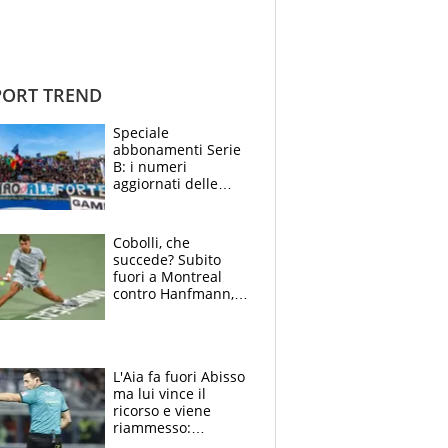
ORT TREND
Speciale
abbonamenti Serie
B: i numeri
aggiornati delle
venti squadre
cadette
Cobolli, che
succede? Subito
fuori a Montreal
contro Hanfmann,
per Flavio è tutta
colpa della tosse
L'Aia fa fuori Abisso
ma lui vince il
ricorso e viene
riammesso:
continua momento