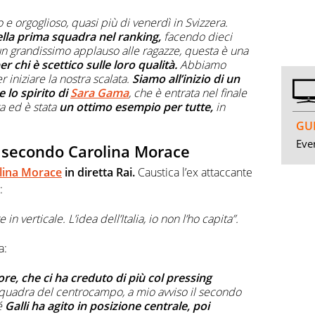
 orgoglioso, quasi più di venerdì in Svizzera.
ella prima squadra nel ranking,
facendo dieci
 un grandissimo applauso alle ragazze, questa è una
r chi è scettico sulle loro qualità.
Abbiamo
 iniziare la nostra scalata.
Siamo all’inizio di un
 lo spirito di
Sara Gama
, che è entrata nel finale
a ed è stata
un ottimo esempio per tutte,
in
GUI
Even
e secondo Carolina Morace
lina Morace
in diretta Rai.
Caustica l’ex attaccante
:
 in verticale. L’idea dell’Italia, io non l’ho capita”.
a:
re, che ci ha creduto di più col pressing
 quadra del centrocampo, a mio avviso il secondo
é
Galli ha agito in posizione centrale, poi