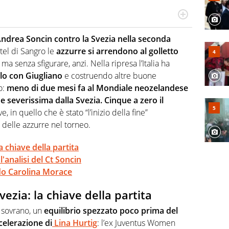
 il glossario del calcio in una nicchia di esperti, lui ne
a svista arbitrale né gli umori social del mondo delle
i Andrea Soncin contro la Svezia nella seconda
el di Sangro le
azzurre si arrendono al golletto
ma senza sfigurare, anzi. Nella ripresa l’Italia ha
lo con Giugliano
e costruendo altre buone
o:
meno di due mesi fa al Mondiale neozelandese
ne severissima dalla Svezia. Cinque a zero il
, in quello che è stato “l’inizio della fine”
 delle azzurre nel torneo.
a chiave della partita
l'analisi del Ct Soncin
ndo Carolina Morace
vezia: la chiave della partita
e sovrano, un
equilibrio spezzato poco prima del
elerazione di
Lina Hurtig
: l’ex Juventus Women