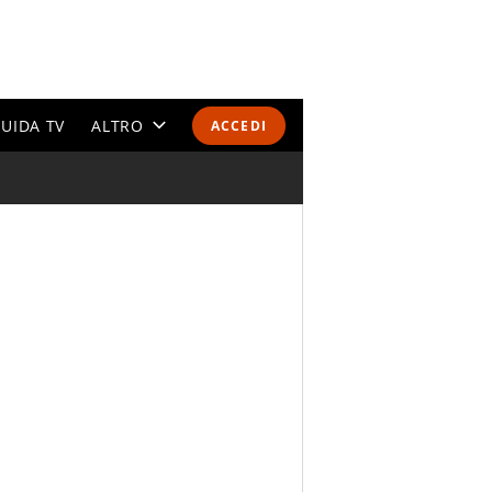
UIDA TV
ALTRO
ACCEDI
CALENDARI E CLASSIFICHE
ALTRI SPORT
MONDIALI 2026
OLIMPIADI
GOSSIP
LIFESTYLE