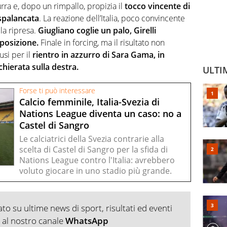
zurra e, dopo un rimpallo, propizia il
tocco vincente di
 spalancata
. La reazione dell’Italia, poco convincente
lla ripresa.
Giugliano coglie un palo, Girelli
 posizione.
Finale in forcing, ma il risultato non
usi per il
rientro in azzurro di Sara Gama, in
hierata sulla destra.
ULTI
Forse ti può interessare
Calcio femminile, Italia-Svezia di
Nations League diventa un caso: no a
Castel di Sangro
Le calciatrici della Svezia contrarie alla
scelta di Castel di Sangro per la sfida di
Nations League contro l'Italia: avrebbero
voluto giocare in uno stadio più grande.
o su ultime news di sport, risultati ed eventi
ti al nostro canale
WhatsApp