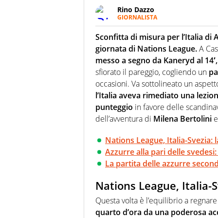
Rino Dazzo
GIORNALISTA
Se mai ci fosse modo di traslare
farebbe parte. Non si perde un
Sconfitta di misura per l’Italia d
curve
giornata di Nations League.
A Cast
messo a segno da Kaneryd al 14′,
sfiorato il pareggio, cogliendo un
pa
occasioni. Va sottolineato un aspett
l’Italia aveva rimediato una lezio
punteggio
in favore delle scandinave
dell’avventura di
Milena Bertolini
e
Nations League, Italia-Svezia: l
Azzurre alla pari delle svedesi: 
La partita delle azzurre seco
Nations League, Italia-S
Questa volta è l’equilibrio a regnar
quarto d’ora da una poderosa acc