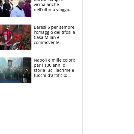
vicina anche
nell'ultimo viaggio,
la moglie Maura, i
figli e i suoi cari
circondati
Baresi 6 per sempre,
dall'affetto dei tifosi
l'omaggio dei tifosi a
Casa Milan è
commovente:
maglie, bandiere,
sciarpe, lacrime e
bigliettini
Napoli è mille colori:
per i 100 anni di
storia luci, lacrime e
fuochi d'artificio: De
Laurentiis salta al
coro anti-Juve