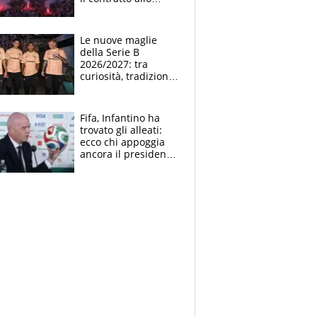
stadio
Le nuove maglie
della Serie B
2026/2027: tra
curiosità, tradizione
e innovazione
Fifa, Infantino ha
trovato gli alleati:
ecco chi appoggia
ancora il presidente
che spera di essere
rieletto