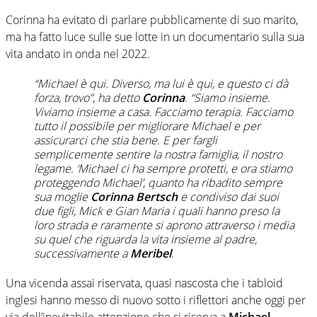
Corinna ha evitato di parlare pubblicamente di suo marito,
ma ha fatto luce sulle sue lotte in un documentario sulla sua
vita andato in onda nel 2022.
“Michael è qui. Diverso, ma lui è qui, e questo ci dà
forza, trovo”, ha detto
Corinna
. “Siamo insieme.
Viviamo insieme a casa. Facciamo terapia. Facciamo
tutto il possibile per migliorare Michael e per
assicurarci che stia bene. E per fargli
semplicemente sentire la nostra famiglia, il nostro
legame. ‘Michael ci ha sempre protetti, e ora stiamo
proteggendo Michael’, quanto ha ribadito sempre
sua moglie
Corinna Bertsch
e condiviso dai suoi
due figli, Mick e Gian Maria i quali hanno preso la
loro strada e raramente si aprono attraverso i media
su quel che riguarda la vita insieme al padre,
successivamente a
Meribel
.
Una vicenda assai riservata, quasi nascosta che i tabloid
inglesi hanno messo di nuovo sotto i riflettori anche oggi per
via dell’inevitabile attenzione che si riserva a
Michael