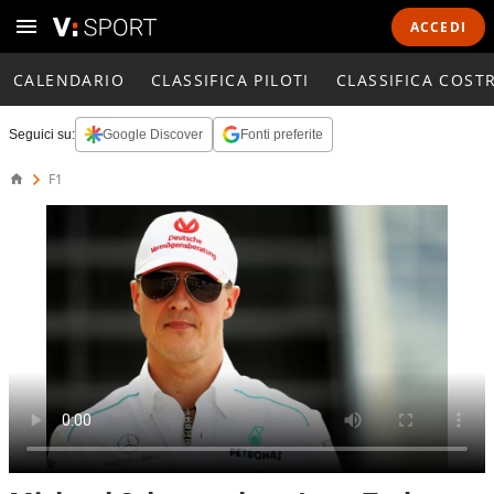
ACCEDI
CALENDARIO
CLASSIFICA PILOTI
CLASSIFICA COST
Seguici su:
Google Discover
Fonti preferite
F1