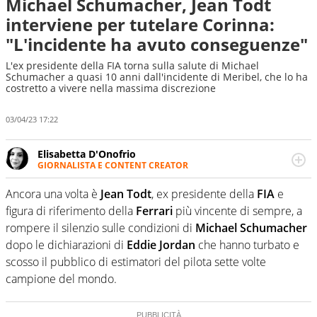
Michael Schumacher, Jean Todt
interviene per tutelare Corinna:
"L'incidente ha avuto conseguenze"
L'ex presidente della FIA torna sulla salute di Michael
Schumacher a quasi 10 anni dall'incidente di Meribel, che lo ha
costretto a vivere nella massima discrezione
03/04/23 17:22
Elisabetta D'Onofrio
GIORNALISTA E CONTENT CREATOR
Giornalista professionista dal 2007, scrive per curiosità
personale e necessità: soprattutto di calcio, di sport e dei
Ancora una volta è
Jean Todt
, ex presidente della
FIA
e
suoi protagonisti, concedendosi innocenti evasioni
figura di riferimento della
Ferrari
più vincente di sempre, a
nell'ambito della creazione di format. Un tempo ala
rompere il silenzio sulle condizioni di
Michael Schumacher
destra, oggi si sente a suo agio nel ruolo di libero. Cura
dopo le dichiarazioni di
Eddie Jordan
che hanno turbato e
una classifica riservata dei migliori 5 calciatori di sempre.
scosso il pubblico di estimatori del pilota sette volte
campione del mondo.