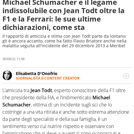
Michael Schumacher e il legame
indissolubile con Jean Todt oltre la
F1 e la Ferrari: le sue ultime
dichiarazioni, come sta
Il rapporto di amicizia e stima con Jean Todt parte da lontano:
gli è ancora accanto, come ha fatto Flavio Briatore anche nella
malattia seguita all'incidente del 29 dicembre 2013 a Meribel
30/09/22 11:48
Elisabetta D'Onofrio
GIORNALISTA E CONTENT CREATOR
Giornalista professionista dal 2007, scrive per curiosità
personale e necessità: soprattutto di calcio, di sport e dei
L’amicizia tra
Jean Todt
, esperto conoscitore della F1 oltre
suoi protagonisti, concedendosi innocenti evasioni
che presidente della FIA, e l’indimenticato
Michael
nell'ambito della creazione di format. Un tempo ala
Schumacher
, vittima di un incidente sugli sci che lo
destra, oggi si sente a suo agio nel ruolo di libero. Cura
costringe a una vita ritirata e anche sotto estrema attenzione
una classifica riservata dei migliori 5 calciatori di sempre.
da parte degli specialisti e della sua famiglia, è un
sentimento verso cui nutrire rispetto e osservare con
l’ammirazione che si deve a quanti si sono riconosciuti e