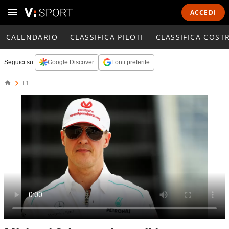
ACCEDI
CALENDARIO
CLASSIFICA PILOTI
CLASSIFICA COST
Seguici su:
Google Discover
Fonti preferite
F1