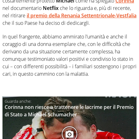
costantemente protetto
Michael
come ha spiegato
Corinna
nel documentario
Netflix
che lo riguarda e, più di recente,
nel ritirare
il premio della Renania Settentrionale-Vestfalia
che il suo Paese ha deciso di dedicargli.
In quel frangente, abbiamo ammirato l’umanità e anche il
coraggio di una donna esemplare che, con le difficoltà che
derivano da una situazione certamente complessa, ha
comunque testimoniato valori positivi e condiviso lo stato in
cui – con differenti possibilità – i familiari sostengono i propri
cari, in questo cammino con la malattia.
Corinna non riesce a trattenere le lacrime per il Premio
di Stato a Michael Schumacher