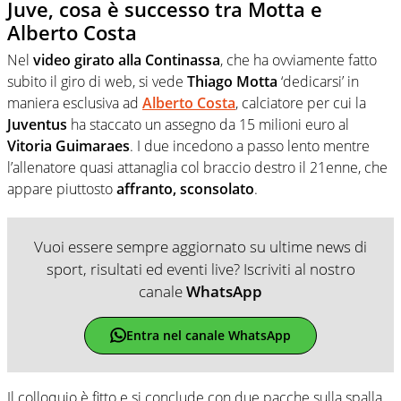
Juve, cosa è successo tra Motta e
Alberto Costa
Nel
video girato alla Continassa
, che ha ovviamente fatto
subito il giro di web, si vede
Thiago Motta
‘dedicarsi’ in
maniera esclusiva ad
Alberto Costa
, calciatore per cui la
Juventus
ha staccato un assegno da 15 milioni euro al
Vitoria Guimaraes
. I due incedono a passo lento mentre
l’allenatore quasi attanaglia col braccio destro il 21enne, che
appare piuttosto
affranto, sconsolato
.
Vuoi essere sempre aggiornato su ultime news di
sport, risultati ed eventi live? Iscriviti al nostro
canale
WhatsApp
Entra nel canale WhatsApp
Il colloquio è fitto e si conclude con due pacche sulla spalla