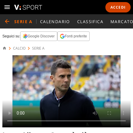
ACCEDI
SERIE A
CALENDARIO
CLASSIFICA
MARCATO
Seguici su:
Google Discover
Fonti preferite
CALCIO
SERIE A