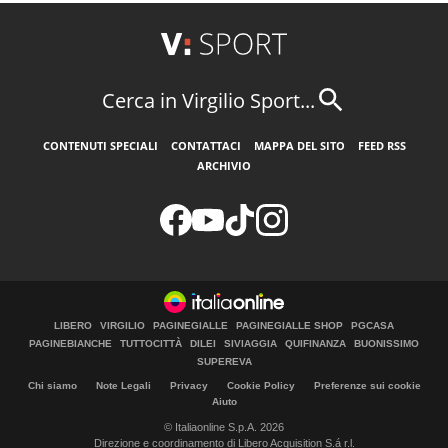
Cerca in Virgilio Sport...
CONTENUTI SPECIALI
CONTATTACI
MAPPA DEL SITO
FEED RSS
ARCHIVIO
LIBERO
VIRGILIO
PAGINEGIALLE
PAGINEGIALLE SHOP
PGCASA
PAGINEBIANCHE
TUTTOCITTÀ
DILEI
SIVIAGGIA
QUIFINANZA
BUONISSIMO
SUPEREVA
Chi siamo
Note Legali
Privacy
Cookie Policy
Preferenze sui cookie
Aiuto
© Italiaonline S.p.A. 2026
Direzione e coordinamento di Libero Acquisition S.á r.l.