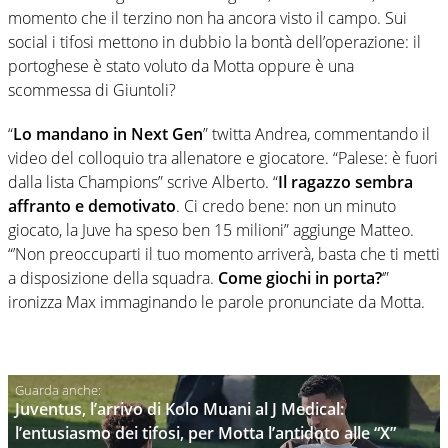
momento che il terzino non ha ancora visto il campo. Sui
social i tifosi mettono in dubbio la bontà dell’operazione: il
portoghese è stato voluto da Motta oppure è una
scommessa di Giuntoli?
“
Lo mandano in Next Gen
” twitta Andrea, commentando il
video del colloquio tra allenatore e giocatore. “Palese: è fuori
dalla lista Champions” scrive Alberto. “
Il ragazzo sembra
affranto e demotivato
. Ci credo bene: non un minuto
giocato, la Juve ha speso ben 15 milioni” aggiunge Matteo.
“’Non preoccuparti il tuo momento arriverà, basta che ti metti
a disposizione della squadra.
Come giochi in porta?
‘”
ironizza Max immaginando le parole pronunciate da Motta.
Juventus, l’arrivo di Kolo Muani al J Medical:
l’entusiasmo dei tifosi, per Motta l’antidoto alle “X”