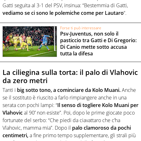
Gatti seguita al 3-1 del PSV, insinua: “Bestemmia di Gatti,
vediamo se ci sono le polemiche come per Lautaro
“.
Forse ti può interessare
Psv-Juventus, non solo il
pasticcio tra Gatti e Di Gregorio:
Di Canio mette sotto accusa
tutta la difesa
La ciliegina sulla torta: il palo di Vlahovic
da zero metri
Tanti i
big sotto tono, a cominciare da Kolo Muani.
Anche
se il sostituto è riuscito a farlo rimpiangere anche in una
serata con pochi lampi: “
Il senso di togliere Kolo Muani per
Vlahovic
al 90′ non esiste”. Poi, dopo le prime giocate poco
fortunate del serbo: “Che piedi da ciavattaro che c’ha
Vlahovic, mamma mia”. Dopo il
palo clamoroso da pochi
centimetri,
a fine primo tempo supplementare, gli strali più