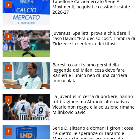
Tabellone Calciomercato Serie A.
Movimenti, acquisti e cessioni: estate
2026-27
Juventus, Spalletti prova a chiudere il
caso David: “Era deciso così”. L’ombra di
Zirkzee e la sentenza dei tifosi
Baresi: cosa ci siamo persi della
leggenda del Milan, cosa deve fare
Ranieri e l'unico neo di una carriera
immacolata
La Juventus in cerca di portiere, hanno
tutti ragione ma Atubolo alternativa a
Vicario non regge e la soluzione rimane
Milinkovic-Savic
Serie D, slittano a domani i gironi: cosa
c’è dietro, le speranze di Taranto e
Messina, chi può essere ripescato