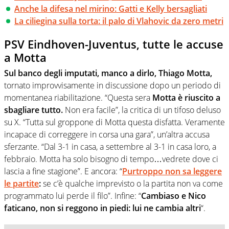
Anche la difesa nel mirino: Gatti e Kelly bersagliati
La ciliegina sulla torta: il palo di Vlahovic da zero metri
PSV Eindhoven-Juventus, tutte le accuse
a Motta
Sul banco degli imputati, manco a dirlo, Thiago Motta,
tornato improvvisamente in discussione dopo un periodo di
momentanea riabilitazione. “Questa sera
Motta è riuscito a
sbagliare tutto.
Non era facile”, la critica di un tifoso deluso
su X. “Tutta sul groppone di Motta questa disfatta. Veramente
incapace di correggere in corsa una gara”, un’altra accusa
sferzante. “Dal 3-1 in casa, a settembre al 3-1 in casa loro, a
febbraio. Motta ha solo bisogno di tempo…vedrete dove ci
lascia a fine stagione”. E ancora: “
Purtroppo non sa leggere
le partite
:
se c’è qualche imprevisto o la partita non va come
programmato lui perde il filo”. Infine: “
Cambiaso e Nico
faticano, non si reggono in piedi: lui ne cambia altri
“.