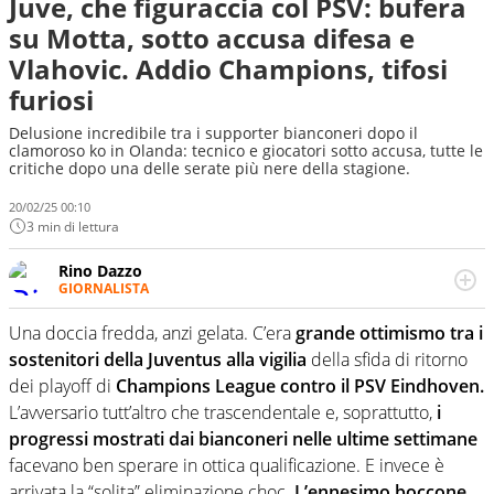
Juve, che figuraccia col PSV: bufera
su Motta, sotto accusa difesa e
Vlahovic. Addio Champions, tifosi
furiosi
Delusione incredibile tra i supporter bianconeri dopo il
clamoroso ko in Olanda: tecnico e giocatori sotto accusa, tutte le
critiche dopo una delle serate più nere della stagione.
20/02/25 00:10
3 min di lettura
Rino Dazzo
GIORNALISTA
Se mai ci fosse modo di traslare il glossario del calcio in
una nicchia di esperti, lui ne farebbe parte. Non si perde
Una doccia fredda, anzi gelata. C’era
grande ottimismo tra i
una svista arbitrale né gli umori social del mondo delle
sostenitori della Juventus alla vigilia
della sfida di ritorno
curve
dei playoff di
Champions League contro il PSV Eindhoven.
L’avversario tutt’altro che trascendentale e, soprattutto,
i
progressi mostrati dai bianconeri nelle ultime settimane
facevano ben sperare in ottica qualificazione. E invece è
arrivata la “solita” eliminazione choc.
L’ennesimo boccone