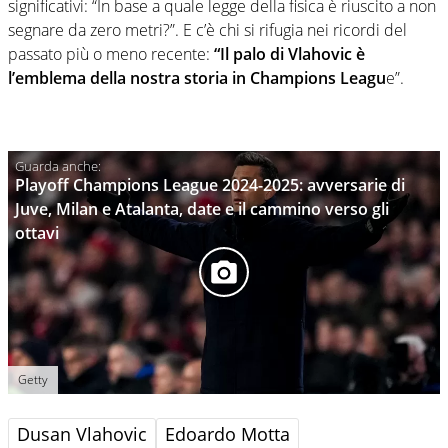
significativi: “In base a quale legge della fisica è riuscito a non
segnare da zero metri?”. E c’è chi si rifugia nei ricordi del
passato più o meno recente:
“Il palo di Vlahovic è
l’emblema della nostra storia in Champions Leagu
e”.
Playoff Champions League 2024-2025: avversarie di
Juve, Milan e Atalanta, date e il cammino verso gli
ottavi
Getty
Dusan Vlahovic
Edoardo Motta