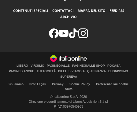
CONTENUTI SPECIALI
CONTATTACI
MAPPA DEL SITO
FEED RSS
ARCHIVIO
LIBERO
VIRGILIO
PAGINEGIALLE
PAGINEGIALLE SHOP
PGCASA
PAGINEBIANCHE
TUTTOCITTÀ
DILEI
SIVIAGGIA
QUIFINANZA
BUONISSIMO
SUPEREVA
Chi siamo
Note Legali
Privacy
Cookie Policy
Preferenze sui cookie
Aiuto
© Italiaonline S.p.A. 2026
Direzione e coordinamento di Libero Acquisition S.á r.l.
P. IVA 03970540963