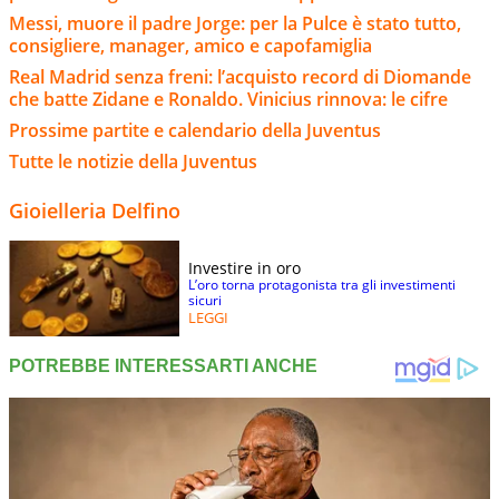
Messi, muore il padre Jorge: per la Pulce è stato tutto,
consigliere, manager, amico e capofamiglia
Real Madrid senza freni: l’acquisto record di Diomande
che batte Zidane e Ronaldo. Vinicius rinnova: le cifre
Prossime partite e calendario della Juventus
Tutte le notizie della Juventus
Gioielleria Delfino
Investire in oro
L’oro torna protagonista tra gli investimenti
sicuri
LEGGI