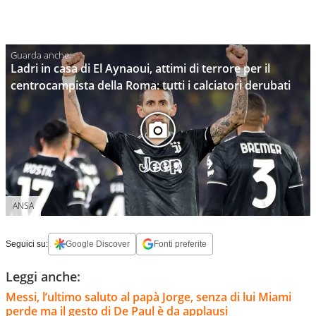
Ladri in casa di El Aynaoui, attimi di terrore per il
centrocampista della Roma: tutti i calciatori derubati
ANSA
Seguici su:
Google Discover
Fonti preferite
Leggi anche:
Messi, l’ultimo saluto al papà Jorge, senza di lui Miami
perde ma il gesto di De Paul è da applausi