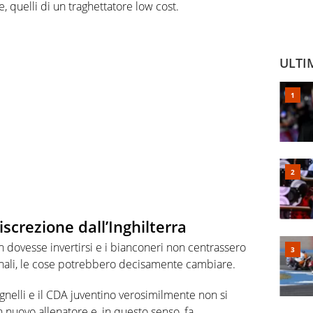
 quelli di un traghettatore low cost.
ULTI
discrezione dall’Inghilterra
n dovesse invertirsi e i bianconeri non centrassero
nali, le cose potrebbero decisamente cambiare.
Agnelli e il CDA juventino verosimilmente non si
nuovo allenatore e, in questo senso, fa