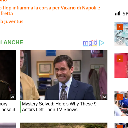
 flop infiamma la corsa per Vicario di Napoli e
SP
 fretta
la Juventus