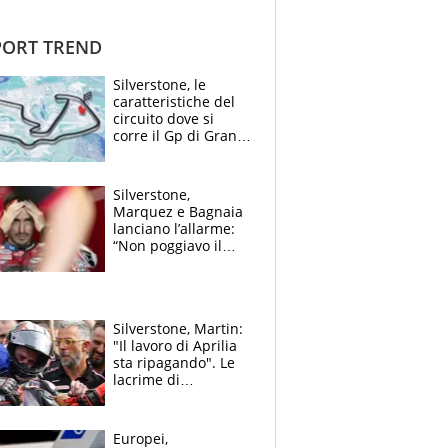
ORT TREND
Silverstone, le
caratteristiche del
circuito dove si
corre il Gp di Gran
Bretagna del
Motomondiale
Silverstone,
Marquez e Bagnaia
lanciano l’allarme:
“Non poggiavo il
ginocchio, dobbiamo
capire cosa è
successo”
Silverstone, Martin:
"Il lavoro di Aprilia
sta ripagando". Le
lacrime di
Bezzecchi: "Ho dato
tutto, spero di finire
la gara domani"
Europei,