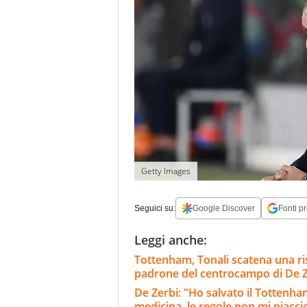
Getty Images
Seguici su:
Google Discover
Fonti pr
Leggi anche:
Tottenham, Tonali scatena una riss
padrone del centrocampo di De Z
De Zerbi: "Ho salvato il Tottenh
medicina, le regole non mi piacc