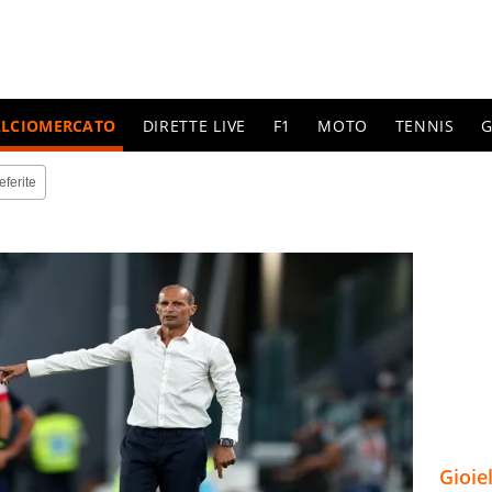
ALCIOMERCATO
DIRETTE LIVE
F1
MOTO
TENNIS
G
eferite
Gioie