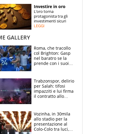
STORIE
Investire in oro
L’oro torna
SPECIALI
protagonista tra gli
investimenti sicuri
LEGGI
ESPERTI
ME GALLERY
CONTATTI
Roma, che tracollo
col Brighton: Gasp
nel baratro se la
prende con i suoi
cambiando tutti
Trabzonspor, delirio
per Salah: tifosi
impazziti e lui firma
il contratto allo
stadio
Vozinha, in 30mila
allo stadio per la
presentazione al
Colo-Colo tra luci,