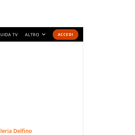
UIDA TV
ALTRO
ACCEDI
CALENDARI E CLASSIFICHE
ALTRI SPORT
MONDIALI 2026
OLIMPIADI
GOSSIP
LIFESTYLE
lleria Delfino