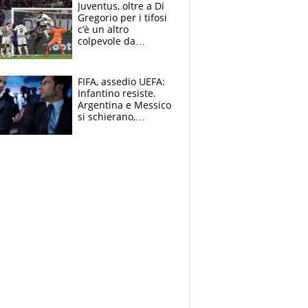
Ducati in affanno
Juventus, oltre a Di
Gregorio per i tifosi
c’è un altro
colpevole da
mandar via
FIFA, assedio UEFA:
Infantino resiste.
Argentina e Messico
si schierano,
CONCACAF spaccata