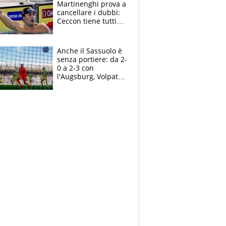
Martinenghi prova a
cancellare i dubbi:
Ceccon tiene tutti
col fiato sospeso.
Pellegrini punta su
Curtis
Anche il Sassuolo è
senza portiere: da 2-
0 a 2-3 con
l'Augsburg, Volpato
non basta, che
errori di Muric