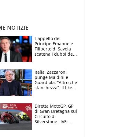
ME NOTIZIE
L'appello del
Principe Emanuele
Filiberto di Savoia
scatena i dubbi dei
tifosi: "E' una
trappola"
Italia, Zazzaroni
punge Maldini e
Guardiola: “Altro che
stanchezza”. Il like
di Mancini e le
polemiche sui social
Diretta MotoGP, GP
di Gran Bretagna sul
Circuito di
Silverstone LIVE:
Aprilia vuole
un'altra impresa,