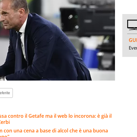
GUI
Even
eferite
a contro il Getafe ma il web lo incorona: è già il
erbi
am con una cena a base di alcol che è una buona
iono"