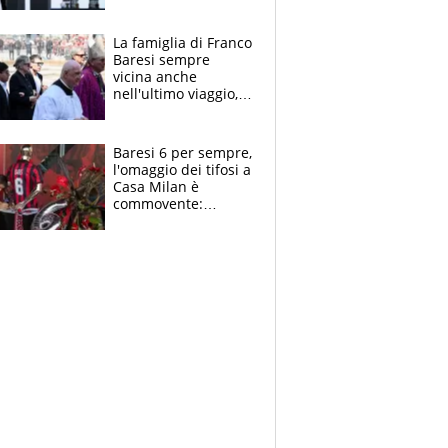
spettacolo, elicotteri
e paracadutisti
La famiglia di Franco
Baresi sempre
vicina anche
nell'ultimo viaggio,
la moglie Maura, i
figli e i suoi cari
circondati
Baresi 6 per sempre,
dall'affetto dei tifosi
l'omaggio dei tifosi a
Casa Milan è
commovente:
maglie, bandiere,
sciarpe, lacrime e
bigliettini