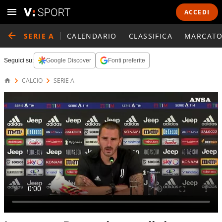
ACCEDI
SERIE A
CALENDARIO
CLASSIFICA
MARCATO
Seguici su:
Google Discover
Fonti preferite
CALCIO
SERIE A