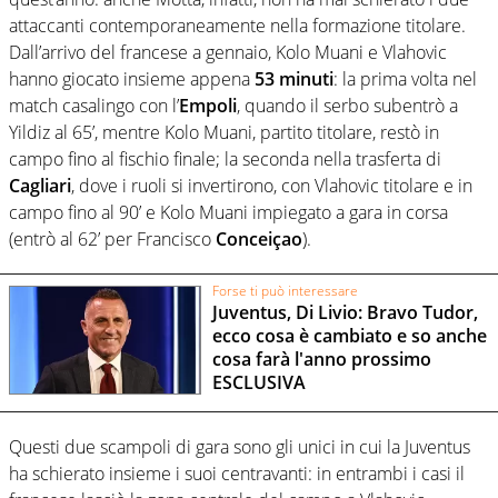
attaccanti contemporaneamente nella formazione titolare.
Dall’arrivo del francese a gennaio, Kolo Muani e Vlahovic
hanno giocato insieme appena
53 minuti
: la prima volta nel
match casalingo con l’
Empoli
, quando il serbo subentrò a
Yildiz al 65’, mentre Kolo Muani, partito titolare, restò in
campo fino al fischio finale; la seconda nella trasferta di
Cagliari
, dove i ruoli si invertirono, con Vlahovic titolare e in
campo fino al 90’ e Kolo Muani impiegato a gara in corsa
(entrò al 62’ per Francisco
Conceiçao
).
Forse ti può interessare
Juventus, Di Livio: Bravo Tudor,
ecco cosa è cambiato e so anche
cosa farà l'anno prossimo
ESCLUSIVA
Questi due scampoli di gara sono gli unici in cui la Juventus
ha schierato insieme i suoi centravanti: in entrambi i casi il