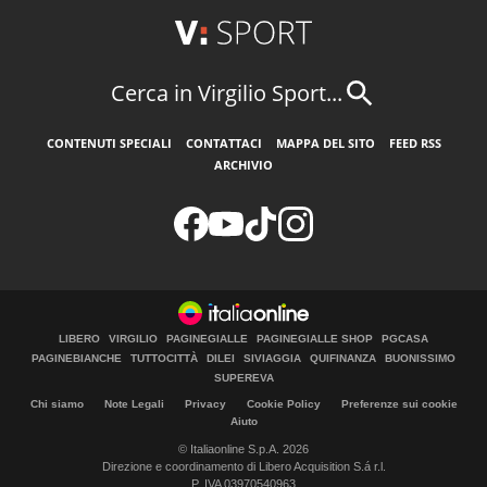
Cerca in Virgilio Sport...
CONTENUTI SPECIALI
CONTATTACI
MAPPA DEL SITO
FEED RSS
ARCHIVIO
LIBERO
VIRGILIO
PAGINEGIALLE
PAGINEGIALLE SHOP
PGCASA
PAGINEBIANCHE
TUTTOCITTÀ
DILEI
SIVIAGGIA
QUIFINANZA
BUONISSIMO
SUPEREVA
Chi siamo
Note Legali
Privacy
Cookie Policy
Preferenze sui cookie
Aiuto
© Italiaonline S.p.A. 2026
Direzione e coordinamento di Libero Acquisition S.á r.l.
P. IVA 03970540963