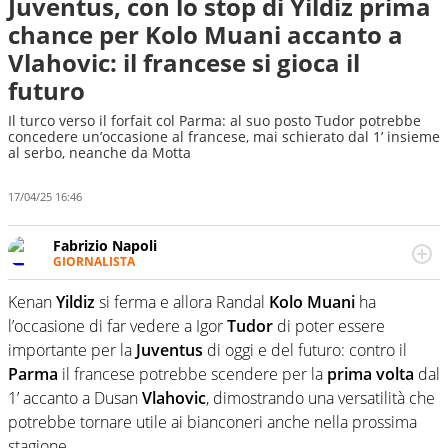
Juventus, con lo stop di Yildiz prima
chance per Kolo Muani accanto a
Vlahovic: il francese si gioca il
futuro
Il turco verso il forfait col Parma: al suo posto Tudor potrebbe
concedere un’occasione al francese, mai schierato dal 1’ insieme
al serbo, neanche da Motta
17/04/25 16:46
Fabrizio Napoli
GIORNALISTA
Giornalista professionista, per Virgilio Sport segue anche
il calcio ma è con la pallanuoto che esalta competenze e
Kenan
Yildiz
si ferma e allora Randal
Kolo
Muani
ha
passioni. Cura la comunicazione di HaBaWaBa, il più
l’occasione di far vedere a Igor
Tudor
di poter essere
grande festival di waterpolo per bambini al mondo
importante per la
Juventus
di oggi e del futuro: contro il
Parma
il francese potrebbe scendere per la
prima
volta
dal
1’ accanto a Dusan
Vlahovic
, dimostrando una versatilità che
potrebbe tornare utile ai bianconeri anche nella prossima
stagione.