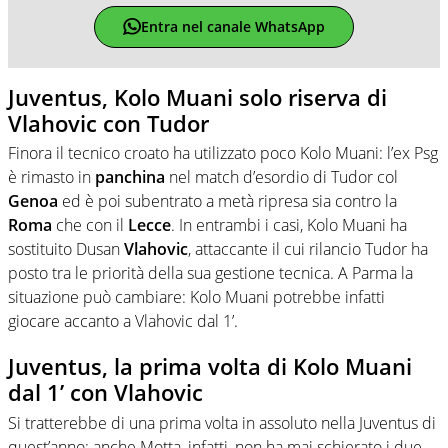
Entra nel canale WhatsApp
Juventus, Kolo Muani solo riserva di
Vlahovic con Tudor
Finora il tecnico croato ha utilizzato poco Kolo Muani: l’ex Psg
è rimasto in
panchina
nel match d’esordio di Tudor col
Genoa
ed è poi subentrato a metà ripresa sia contro la
Roma
che con il
Lecce
. In entrambi i casi, Kolo Muani ha
sostituito Dusan
Vlahovic
, attaccante il cui rilancio Tudor ha
posto tra le priorità della sua gestione tecnica. A Parma la
situazione può cambiare: Kolo Muani potrebbe infatti
giocare accanto a Vlahovic dal 1’.
Juventus, la prima volta di Kolo Muani
dal 1’ con Vlahovic
Si tratterebbe di una prima volta in assoluto nella Juventus di
quest’anno: anche Motta, infatti, non ha mai schierato i due