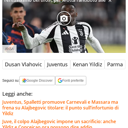
l’entusiasmo dei tifosi, per Motta l’antidoto alle “X”
ANSA
Dusan Vlahovic
Juventus
Kenan Yildiz
Parma
Seguici su:
Google Discover
Fonti preferite
Leggi anche:
Juventus, Spalletti promuove Carnevali e Massara ma
frena su Alajbegovic titolare: il punto sull’infortunio di
Yildiz
Juve, il colpo Alajbegovic impone un sacrificio: anche
Yildiz e Conceicao ora possono dire addio