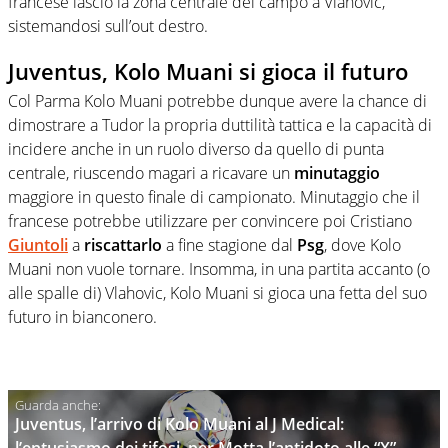
francese lasciò la zona centrale del campo a Vlahovic,
sistemandosi sull’out destro.
Juventus, Kolo Muani si gioca il futuro
Col Parma Kolo Muani potrebbe dunque avere la chance di
dimostrare a Tudor la propria duttilità tattica e la capacità di
incidere anche in un ruolo diverso da quello di punta
centrale, riuscendo magari a ricavare un
minutaggio
maggiore in questo finale di campionato. Minutaggio che il
francese potrebbe utilizzare per convincere poi Cristiano
Giuntoli
a
riscattarlo
a fine stagione dal
Psg
, dove Kolo
Muani non vuole tornare. Insomma, in una partita accanto (o
alle spalle di) Vlahovic, Kolo Muani si gioca una fetta del suo
futuro in bianconero.
Juventus, l’arrivo di Kolo Muani al J Medical: