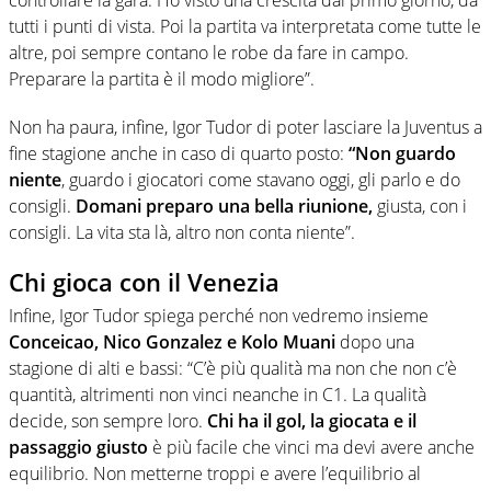
controllare la gara. Ho visto una crescita dal primo giorno, da
tutti i punti di vista. Poi la partita va interpretata come tutte le
altre, poi sempre contano le robe da fare in campo.
Preparare la partita è il modo migliore”.
Non ha paura, infine, Igor Tudor di poter lasciare la Juventus a
fine stagione anche in caso di quarto posto:
“Non guardo
niente
, guardo i giocatori come stavano oggi, gli parlo e do
consigli.
Domani preparo una bella riunione,
giusta, con i
consigli. La vita sta là, altro non conta niente”.
Chi gioca con il Venezia
Infine, Igor Tudor spiega perché non vedremo insieme
Conceicao, Nico Gonzalez e Kolo Muani
dopo una
stagione di alti e bassi: “C’è più qualità ma non che non c’è
quantità, altrimenti non vinci neanche in C1. La qualità
decide, son sempre loro.
Chi ha il gol, la giocata e il
passaggio giusto
è più facile che vinci ma devi avere anche
equilibrio. Non metterne troppi e avere l’equilibrio al