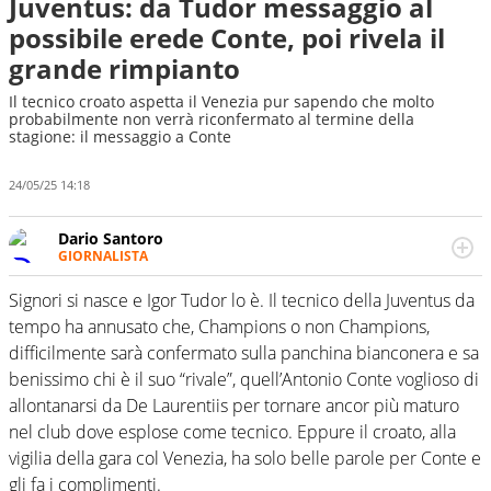
Juventus: da Tudor messaggio al
possibile erede Conte, poi rivela il
grande rimpianto
Il tecnico croato aspetta il Venezia pur sapendo che molto
probabilmente non verrà riconfermato al termine della
stagione: il messaggio a Conte
24/05/25 14:18
Dario Santoro
GIORNALISTA
Scrive, commenta, racconta lo sport in tutte le
sfaccettature. Tocca l'apice quando ha modo di
Signori si nasce e Igor Tudor lo è. Il tecnico della Juventus da
concentrarsi sulle interviste ai grandi protagonisti
tempo ha annusato che, Champions o non Champions,
difficilmente sarà confermato sulla panchina bianconera e sa
benissimo chi è il suo “rivale”, quell’Antonio Conte voglioso di
allontanarsi da De Laurentiis per tornare ancor più maturo
nel club dove esplose come tecnico. Eppure il croato, alla
vigilia della gara col Venezia, ha solo belle parole per Conte e
gli fa i complimenti.