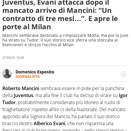
Juventus, Evani attacca dopo il
mancato arrivo di Mancini: “Un
contratto di tre mesi…”. E apre le
porte al Milan
Mancini sembrava destinato a rimpiazzare Motta, ma poi la Juve
ha virato su Tudor: il suo storico vice sferra una stoccata ai
bianconeri e strizza l'occhio al Milan
27/03/25 10:49
Domenico Esposito
GIORNALISTA
Da vent’anni in campo e sul campo per vivere ogni evento
in tutte le sue sfaccettature. Passione smisurata per il
Roberto Mancini
sembrava essere in pole per la panchina
calcio e per la sfera di cuoio. Il pallone è una cosa
della
Juventus
, ma alla fine il club ha deciso di virare su
Igor
serissima, guai a dirgli di no
Tudor
, probabilmente considerato più idoneo al ruolo di
‘traghettatore’ rispetto all’ex ct della Nazionale. Del mancato
approdo alla Signora del Mancio, ha parlato il suo storico
braccio destro
Alberico Evani
, che non risparmia una
frecciata al club bianconero, aprendo – nello stesso tempo –