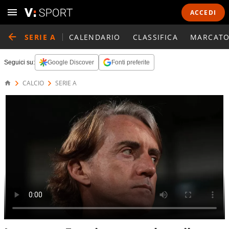
ACCEDI
SERIE A
CALENDARIO
CLASSIFICA
MARCATO
Seguici su:
Google Discover
Fonti preferite
CALCIO
SERIE A