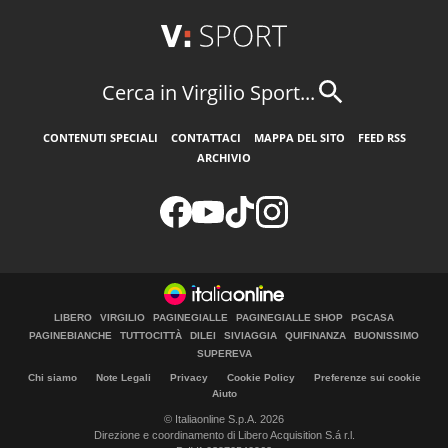
Cerca in Virgilio Sport...
CONTENUTI SPECIALI
CONTATTACI
MAPPA DEL SITO
FEED RSS
ARCHIVIO
LIBERO
VIRGILIO
PAGINEGIALLE
PAGINEGIALLE SHOP
PGCASA
PAGINEBIANCHE
TUTTOCITTÀ
DILEI
SIVIAGGIA
QUIFINANZA
BUONISSIMO
SUPEREVA
Chi siamo
Note Legali
Privacy
Cookie Policy
Preferenze sui cookie
Aiuto
© Italiaonline S.p.A. 2026
Direzione e coordinamento di Libero Acquisition S.á r.l.