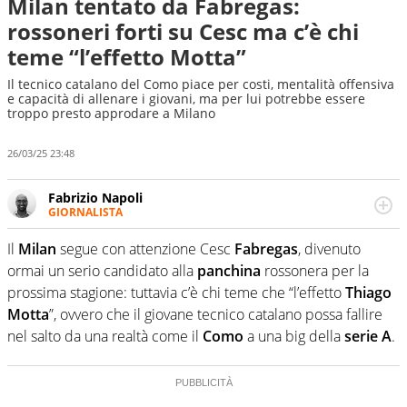
Milan tentato da Fabregas:
rossoneri forti su Cesc ma c’è chi
teme “l’effetto Motta”
Il tecnico catalano del Como piace per costi, mentalità offensiva
e capacità di allenare i giovani, ma per lui potrebbe essere
troppo presto approdare a Milano
26/03/25 23:48
Fabrizio Napoli
GIORNALISTA
Giornalista professionista, per Virgilio Sport segue anche
il calcio ma è con la pallanuoto che esalta competenze e
Il
Milan
segue con attenzione Cesc
Fabregas
, divenuto
passioni. Cura la comunicazione di HaBaWaBa, il più
ormai un serio candidato alla
panchina
rossonera per la
grande festival di waterpolo per bambini al mondo
prossima stagione: tuttavia c’è chi teme che “l’effetto
Thiago
Motta
”, ovvero che il giovane tecnico catalano possa fallire
nel salto da una realtà come il
Como
a una big della
serie A
.