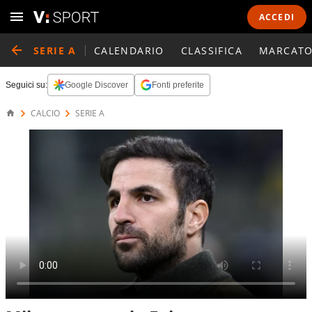
ACCEDI
SERIE A
CALENDARIO
CLASSIFICA
MARCATO
Seguici su:
Google Discover
Fonti preferite
CALCIO
SERIE A