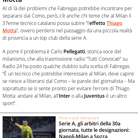
Al di là dei problemi che Fabregas potrebbe incontrare per
separarsi dal Como, però, c’è anche chi teme che al Milan il
37enne tecnico catalano possa subire “l’
effetto
Thiago
Motta
”, ovvero perdersi nel passaggio da una piccola realtà
di provincia a un top club della serie A.
A porre il problema è Carlo
Pellegatti
, storica voce del
milanismo, che alla trasmissione radio “Tutti Convocati” su
Radio 24 ha posto qualche dubbio sulla scelta di Fabregas.
“È un tecnico che potrebbe interessare al Milan, deve capire
se riesce a liberarsi dal Como – le parole del giornalista –
Ma
soprattutto se si sente pronto per evitare l’errore di Thiago
Motta: andare al Milan, all’
Inter
o alla
Juventus
è un altro
sport”.
Forse ti può interessare
Serie A, gli arbitri della 30a
giornata, tutte le designazioni:
Napoli-Milan a Sozza