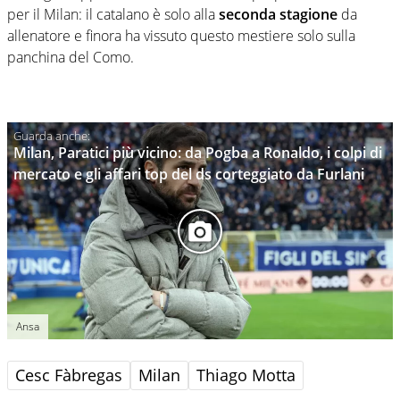
per il Milan: il catalano è solo alla
seconda
stagione
da
allenatore e finora ha vissuto questo mestiere solo sulla
panchina del Como.
Milan, Paratici più vicino: da Pogba a Ronaldo, i colpi di
mercato e gli affari top del ds corteggiato da Furlani
Ansa
Cesc Fàbregas
Milan
Thiago Motta