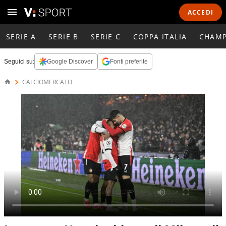
ACCEDI
SERIE A
SERIE B
SERIE C
COPPA ITALIA
CHAMP
Seguici su:
Google Discover
Fonti preferite
CALCIOMERCATO