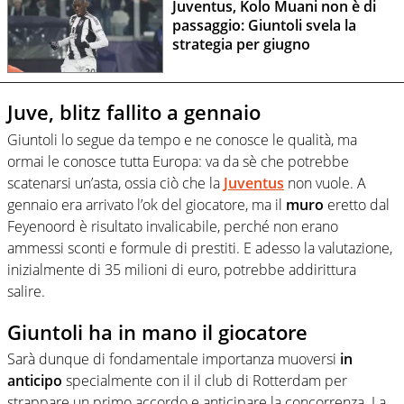
Juventus, Kolo Muani non è di
passaggio: Giuntoli svela la
strategia per giugno
Juve, blitz fallito a gennaio
Giuntoli lo segue da tempo e ne conosce le qualità, ma
ormai le conosce tutta Europa: va da sè che potrebbe
scatenarsi un’asta, ossia ciò che la
Juventus
non vuole. A
gennaio era arrivato l’ok del giocatore, ma il
muro
eretto dal
Feyenoord è risultato invalicabile, perché non erano
ammessi sconti e formule di prestiti. E adesso la valutazione,
inizialmente di 35 milioni di euro, potrebbe addirittura
salire.
Giuntoli ha in mano il giocatore
Sarà dunque di fondamentale importanza muoversi
in
anticipo
specialmente con il il club di Rotterdam per
strappare un primo accordo e anticipare la concorrenza. La