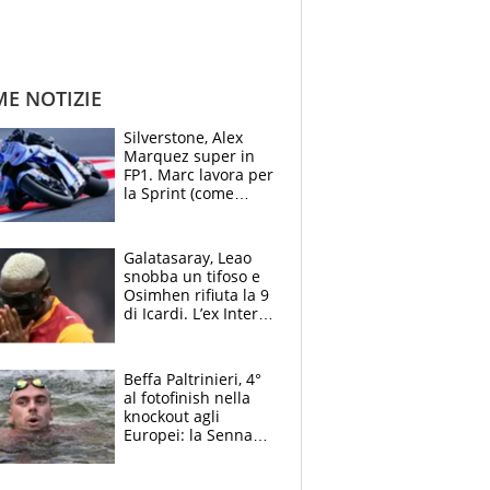
ME NOTIZIE
Silverstone, Alex
Marquez super in
FP1. Marc lavora per
la Sprint (come
Martin), bene
Bezzecchi
Galatasaray, Leao
snobba un tifoso e
Osimhen rifiuta la 9
di Icardi. L’ex Inter
furioso: lo schiaffo
al club
Beffa Paltrinieri, 4°
al fotofinish nella
knockout agli
Europei: la Senna
regala (quasi) solo
amarezze a Greg