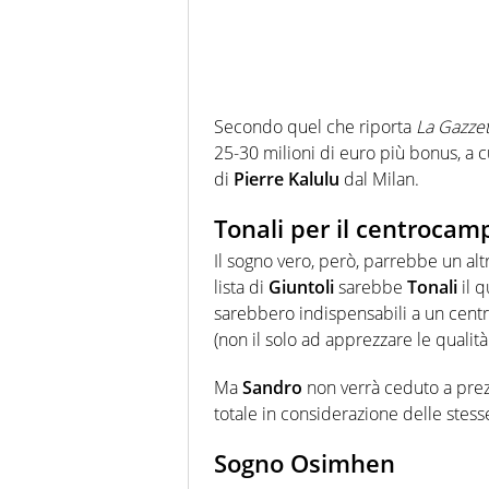
Secondo quel che riporta
La Gazzet
25-30 milioni di euro più bonus, a cu
di
Pierre Kalulu
dal Milan.
Tonali per il centrocam
Il sogno vero, però, parrebbe un alt
lista di
Giuntoli
sarebbe
Tonali
il q
sarebbero indispensabili a un cen
(non il solo ad apprezzare le qualità
Ma
Sandro
non verrà ceduto a prez
totale in considerazione delle stes
Sogno Osimhen