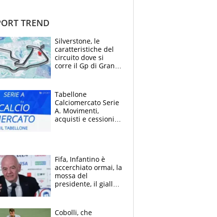
ORT TREND
Silverstone, le
caratteristiche del
circuito dove si
corre il Gp di Gran
Bretagna del
Motomondiale
Tabellone
Calciomercato Serie
A. Movimenti,
acquisti e cessioni:
estate 2026-27
Fifa, Infantino è
accerchiato ormai, la
mossa del
presidente, il giallo
dimissioni e la verità
sulla telefonata a
Trump
Cobolli, che