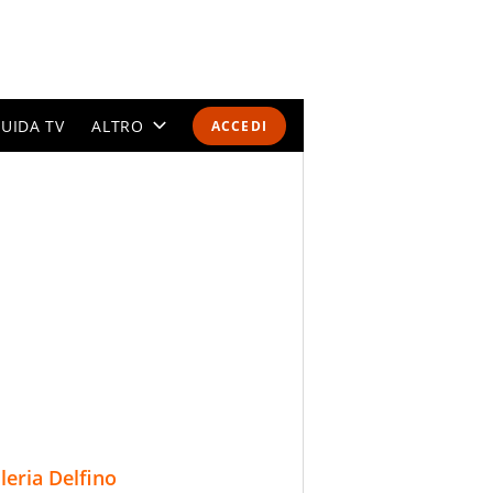
UIDA TV
ALTRO
ACCEDI
CALENDARI E CLASSIFICHE
ALTRI SPORT
MONDIALI 2026
OLIMPIADI
GOSSIP
LIFESTYLE
lleria Delfino