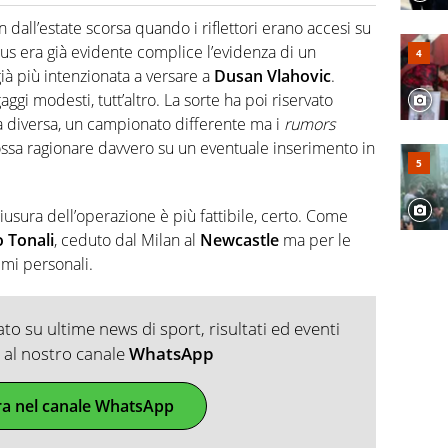
2007, scrive per curiosità personale e necessità:
 e dei suoi protagonisti, concedendosi innocenti evasioni
 dall’estate scorsa quando i riflettori erano accesi su
format. Un tempo ala destra, oggi si sente a suo agio nel
tus era già evidente complice l’evidenza di un
fica riservata dei migliori 5 calciatori di sempre.
ià più intenzionata a versare a
Dusan Vlahovic
.
gi modesti, tutt’altro. La sorte ha poi riservato
a diversa, un campionato differente ma i
rumors
possa ragionare davvero su un eventuale inserimento in
iusura dell’operazione è più fattibile, certo. Come
 Tonali
, ceduto dal Milan al
Newcastle
ma per le
emi personali.
o su ultime news di sport, risultati ed eventi
ti al nostro canale
WhatsApp
ra nel canale WhatsApp