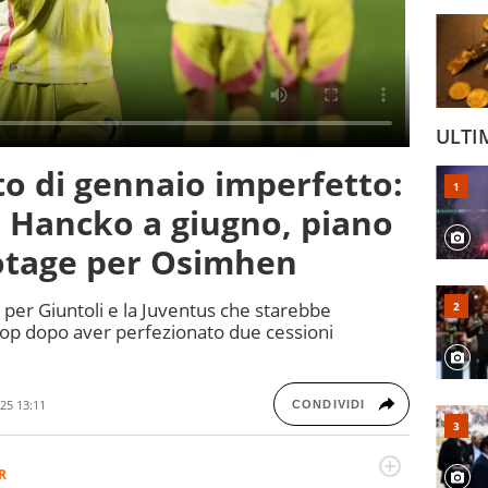
ULTI
o di gennaio imperfetto:
, Hancko a giugno, piano
motage per Osimhen
a, per Giuntoli e la Juventus che starebbe
top dopo aver perfezionato due cessioni
25 13:11
CONDIVIDI
R