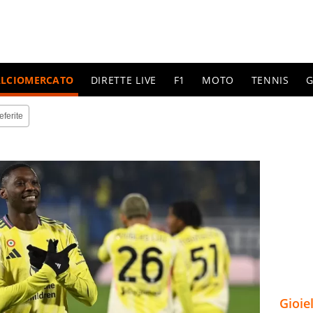
ALCIOMERCATO
DIRETTE LIVE
F1
MOTO
TENNIS
G
eferite
Gioie