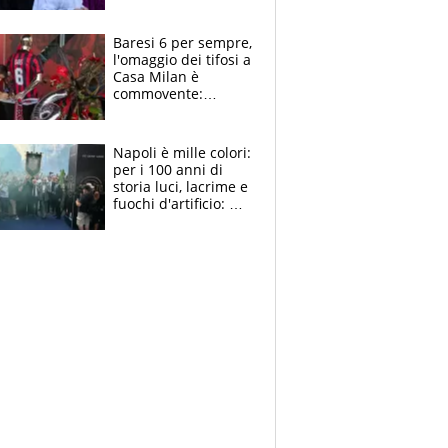
la moglie Maura, i
figli e i suoi cari
circondati
Baresi 6 per sempre,
dall'affetto dei tifosi
l'omaggio dei tifosi a
Casa Milan è
commovente:
maglie, bandiere,
sciarpe, lacrime e
bigliettini
Napoli è mille colori:
per i 100 anni di
storia luci, lacrime e
fuochi d'artificio: De
Laurentiis salta al
coro anti-Juve