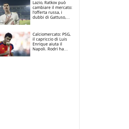
Lazio, Ratkov può
cambiare il mercato:
l’offerta russa, i
dubbi di Gattuso,
Pinamonti, Gimenez
e il nome a sorpresa
Calciomercato: PSG,
il capriccio di Luis
Enrique aiuta il
Napoli. Rodri ha
scelto il Barça,
Maresca vuole Enzo
Fernandez