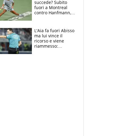
succede? Subito
fuori a Montreal
contro Hanfmann,
per Flavio è tutta
colpa della tosse
L'Aia fa fuori Abisso
ma lui vince il
ricorso e viene
riammesso:
continua momento
nero per gli arbitri