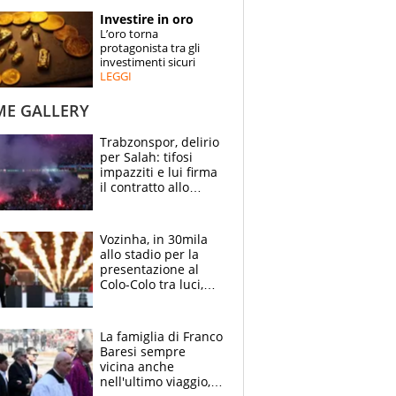
STORIE
Investire in oro
L’oro torna
SPECIALI
protagonista tra gli
investimenti sicuri
LEGGI
ESPERTI
ME GALLERY
CONTATTI
Trabzonspor, delirio
per Salah: tifosi
impazziti e lui firma
il contratto allo
stadio
Vozinha, in 30mila
allo stadio per la
presentazione al
Colo-Colo tra luci,
spettacolo, elicotteri
e paracadutisti
La famiglia di Franco
Baresi sempre
vicina anche
nell'ultimo viaggio,