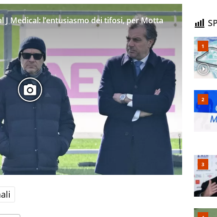
l J Medical: l’entusiasmo dei tifosi, per Motta
SP
ali