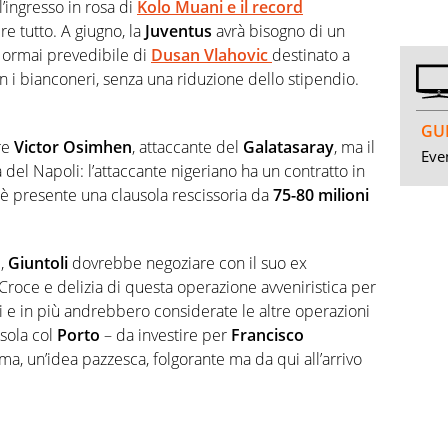
l’ingresso in rosa di
Kolo Muani e il record
re tutto. A giugno, la
Juventus
avrà bisogno di un
e ormai prevedibile di
Dusan Vlahovic
destinato a
n i bianconeri, senza una riduzione dello stipendio.
GUI
re
Victor Osimhen
, attaccante del
Galatasaray
, ma il
Even
 del Napoli: l’attaccante nigeriano ha un contratto in
 è presente una clausola rescissoria da
75-80 milioni
e,
Giuntoli
dovrebbe negoziare con il suo ex
Croce e delizia di questa operazione avveniristica per
i e in più andrebbero considerate le altre operazioni
sola col
Porto
– da investire per
Francisco
ma, un’idea pazzesca, folgorante ma da qui all’arrivo