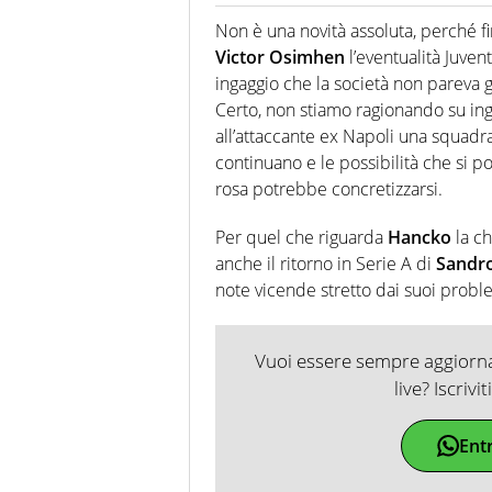
Giornalista professionista dal 
soprattutto di calcio, di sport
Non è una novità assoluta, perché fin
nell'ambito della creazione di 
Victor Osimhen
l’eventualità Juven
ruolo di libero. Cura una classi
ingaggio che la società non pareva g
Certo, non stiamo ragionando su ingag
all’attaccante ex Napoli una squadr
continuano e le possibilità che si 
rosa potrebbe concretizzarsi.
Per quel che riguarda
Hancko
la ch
anche il ritorno in Serie A di
Sandro
note vicende stretto dai suoi probl
Vuoi essere sempre aggiornat
live? Iscrivi
Ent