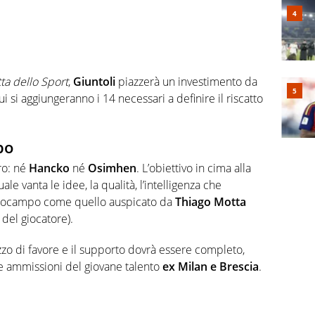
ta dello Sport
,
Giuntoli
piazzerà un investimento da
i si aggiungeranno i 14 necessari a definire il riscatto
po
ro: né
Hancko
né
Osimhen
. L’obiettivo in cima alla
uale vanta le idee, la qualità, l’intelligenza che
trocampo come quello auspicato da
Thiago Motta
 del giocatore).
zo di favore e il supporto dovrà essere completo,
se ammissioni del giovane talento
ex Milan e Brescia
.