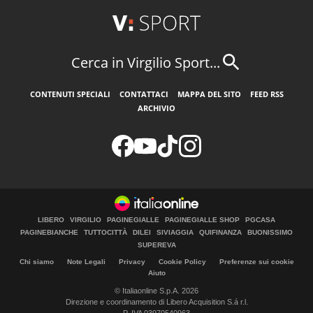
Cerca in Virgilio Sport...
CONTENUTI SPECIALI
CONTATTACI
MAPPA DEL SITO
FEED RSS
ARCHIVIO
LIBERO
VIRGILIO
PAGINEGIALLE
PAGINEGIALLE SHOP
PGCASA
PAGINEBIANCHE
TUTTOCITTÀ
DILEI
SIVIAGGIA
QUIFINANZA
BUONISSIMO
SUPEREVA
Chi siamo
Note Legali
Privacy
Cookie Policy
Preferenze sui cookie
Aiuto
© Italiaonline S.p.A. 2026
Direzione e coordinamento di Libero Acquisition S.á r.l.