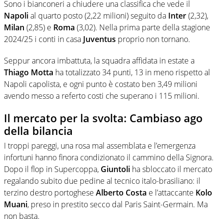
Sono i bianconeri a chiudere una classifica che vede il
Napoli
al quarto posto (2,22 milioni) seguito da
Inter
(2,32),
Milan
(2,85) e
Roma
(3,02). Nella prima parte della stagione
2024/25 i conti in casa
Juventus
proprio non tornano.
Seppur ancora imbattuta, la squadra affidata in estate a
Thiago Motta
ha totalizzato 34 punti, 13 in meno rispetto al
Napoli capolista, e ogni punto è costato ben 3,49 milioni
avendo messo a referto costi che superano i 115 milioni.
Il mercato per la svolta: Cambiaso ago
della bilancia
I troppi pareggi, una rosa mal assemblata e l’emergenza
infortuni hanno finora condizionato il cammino della Signora.
Dopo il flop in Supercoppa,
Giuntoli
ha sbloccato il mercato
regalando subito due pedine al tecnico italo-brasiliano: il
terzino destro portoghese
Alberto Costa
e l’attaccante
Kolo
Muani
, preso in prestito secco dal Paris Saint-Germain. Ma
non basta.