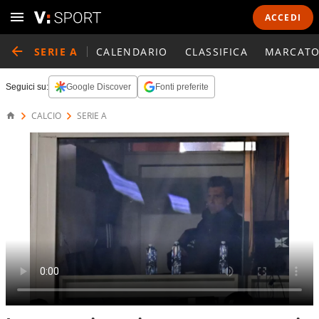
ACCEDI
SERIE A
CALENDARIO
CLASSIFICA
MARCATO
Seguici su:
Google Discover
Fonti preferite
CALCIO
SERIE A