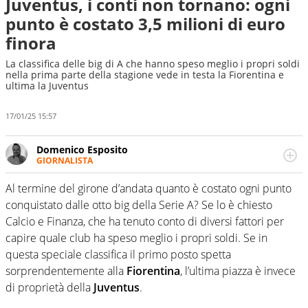
Juventus, i conti non tornano: ogni
punto è costato 3,5 milioni di euro
finora
La classifica delle big di A che hanno speso meglio i propri soldi
nella prima parte della stagione vede in testa la Fiorentina e
ultima la Juventus
17/01/25 15:57
Domenico Esposito
GIORNALISTA
Da vent’anni in campo e sul campo per vivere ogni evento
in tutte le sue sfaccettature. Passione smisurata per il
Al termine del girone d’andata quanto è costato ogni punto
calcio e per la sfera di cuoio. Il pallone è una cosa
conquistato dalle otto big della Serie A? Se lo è chiesto
serissima, guai a dirgli di no
Calcio e Finanza, che ha tenuto conto di diversi fattori per
capire quale club ha speso meglio i propri soldi. Se in
questa speciale classifica il primo posto spetta
sorprendentemente alla
Fiorentina
, l’ultima piazza è invece
di proprietà della
Juventus
.