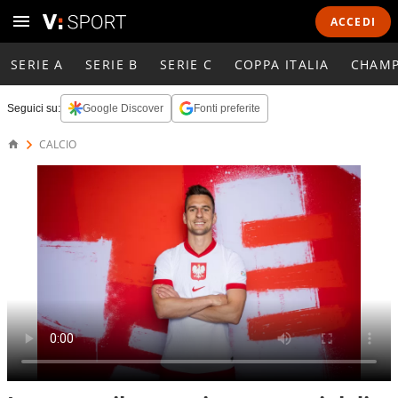
ACCEDI
SERIE A
SERIE B
SERIE C
COPPA ITALIA
CHAMP
Seguici su:
Google Discover
Fonti preferite
CALCIO