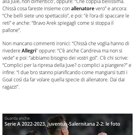
alla Juve, non dimentico”, oppure: “Che coppia bellissima.
Chissà cosa fareste insieme con
allenatore
vero” e ancora:
“Che belli siete uno spettacolo”, e poi: “è l’ora di spaccare le
reti” e anche: “Bravo Arek spiegagli come si stoppa il
pallone”.
Non mancano commenti ironici: “Chissà che voglia hanno di
rivedere
Allegri
” oppure: “C’è anche Candreva ma non si
vede” e poi: “abbiamo bisogno dei vostri gol”. C’è chi scrive:
“Complici per la ripresa della Juve? o complici a piangere?” e
infine: “I due bro stanno pianificando come mangiarsi tutti i
Goal così da far volare quella specie di allenatore. Dai dai
ragazzi”.
Serie A 2022-2023, Juventus-Salernitana 2-2: le foto