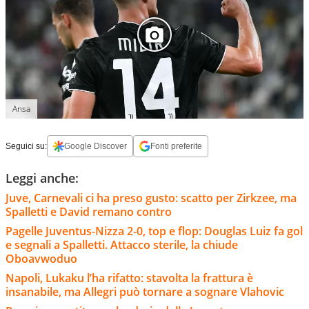
Ansa
Seguici su:
Google Discover
Fonti preferite
Leggi anche:
Juve, Carnevali ci ha preso gusto: scatto per Zirkzee, ma
Spalletti e David remano contro
Pagelle Juventus-Nizza 2-0, top e flop: Douglas Luiz fa gol
e segnali a Spalletti. Attacco sterile, la chiude
Oboavwoduo
Napoli, Lukaku l’ha rifatto: stavolta la frattura è
insanabile, ma Allegri può tornare a sognare Vlahovic