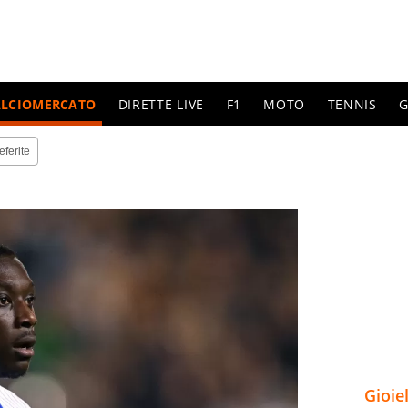
ALCIOMERCATO
DIRETTE LIVE
F1
MOTO
TENNIS
G
eferite
Gioie