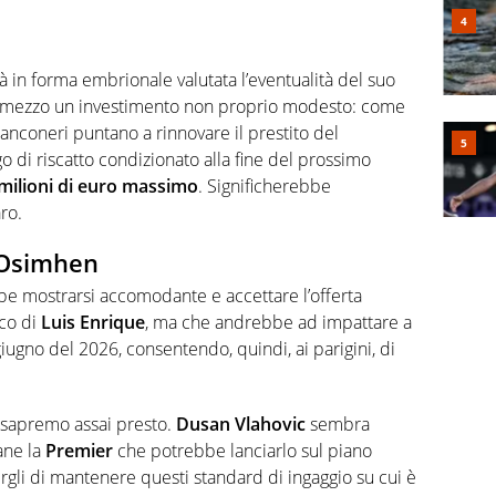
ià in forma embrionale valutata l’eventualità del suo
’è di mezzo un investimento non proprio modesto: come
bianconeri puntano a rinnovare il prestito del
 di riscatto condizionato alla fine del prossimo
 milioni di euro massimo
. Significherebbe
ro.
e Osimhen
bbe mostrarsi accomodante e accettare l’offerta
ico di
Luis Enrique
, ma che andrebbe ad impattare a
giugno del 2026, consentendo, quindi, ai parigini, di
o sapremo assai presto.
Dusan Vlahovic
sembra
ane la
Premier
che potrebbe lanciarlo sul piano
rgli di mantenere questi standard di ingaggio su cui è