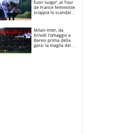
fuori luogo”, al Tour
de France femminile
scoppia lo scandalo:
un uomo controlla i
reggiseni delle
atlete
Milan-Inter, da
brividi l'omaggio a
Baresi prima della
gara: la maglia del
capitano a
centrocampo