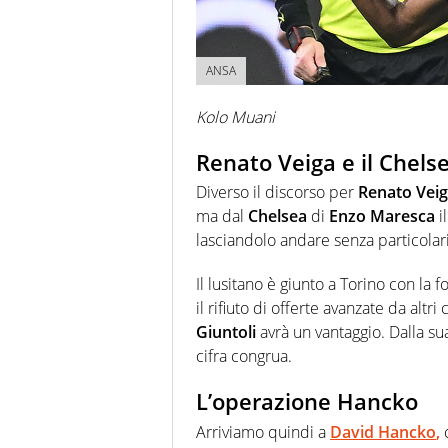
ANSA
Kolo Muani
Renato Veiga e il Chels
Diverso il discorso per
Renato Vei
ma dal
Chelsea
di
Enzo Maresca
i
lasciandolo andare senza particolari 
Il lusitano è giunto a Torino con la
il rifiuto di offerte avanzate da altri
Giuntoli
avrà un vantaggio. Dalla su
cifra congrua.
L’operazione Hancko
Arriviamo quindi a
David Hancko
,
c