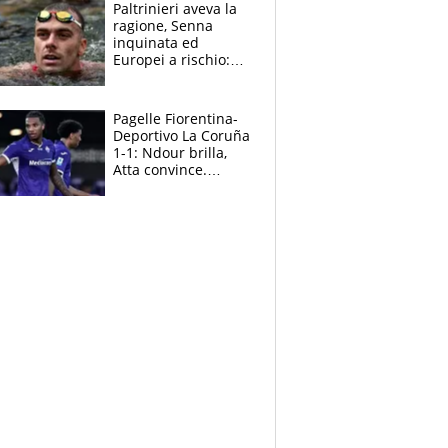
Paltrinieri aveva la
ragione, Senna
inquinata ed
Europei a rischio:
allenamenti fermi,
cosa succede
adesso
Pagelle Fiorentina-
Deportivo La Coruña
1-1: Ndour brilla,
Atta convince.
Pongracic rovina
tutto nel finale