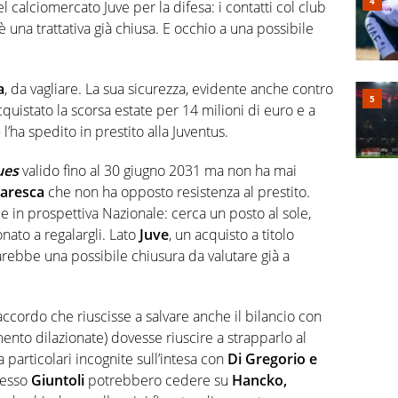
 calciomercato Juve per la difesa: i contatti col club
una trattativa già chiusa. E occhio a una possibile
a
, da vagliare. La sua sicurezza, evidente anche contro
cquistato la scorsa estate per 14 milioni di euro e a
 l’ha spedito in prestito alla Juventus.
ues
valido fino al 30 giugno 2031 ma non ha mai
aresca
che non ha opposto resistenza al prestito.
e in prospettiva Nazionale: cerca un posto al sole,
ato a regalargli. Lato
Juve
, un acquisto a titolo
rebbe una possibile chiusura da valutare già a
ccordo che riuscisse a salvare anche il bilancio con
ento dilazionate) dovesse riuscire a strapparlo al
za particolari incognite sull’intesa con
Di Gregorio e
tesso
Giuntoli
potrebbero cedere su
Hancko,