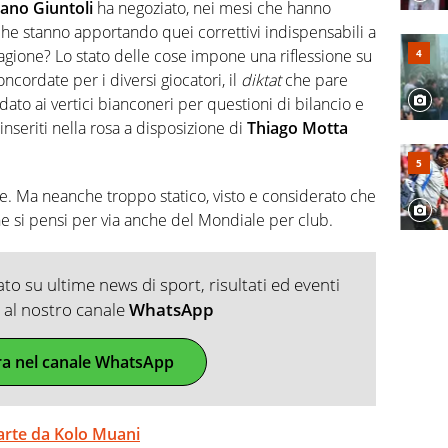
 e dei suoi protagonisti, concedendosi innocenti evasioni
iano Giuntoli
ha negoziato, nei mesi che hanno
format. Un tempo ala destra, oggi si sente a suo agio nel
che stanno apportando quei correttivi indispensabili a
fica riservata dei migliori 5 calciatori di sempre.
stagione? Lo stato delle cose impone una riflessione su
oncordate per i diversi giocatori, il
diktat
che pare
ato ai vertici bianconeri per questioni di bilancio e
 inseriti nella rosa a disposizione di
Thiago Motta
le. Ma neanche troppo statico, visto e considerato che
che si pensi per via anche del Mondiale per club.
o su ultime news di sport, risultati ed eventi
ti al nostro canale
WhatsApp
ra nel canale WhatsApp
 parte da Kolo Muani