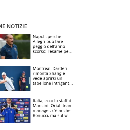
ME NOTIZIE
Napoli, perchè
Allegri può fare
peggio dell'anno
scorso: l'esame per
Manna, le colpe di
Conte e il gioco del
Monopoly
Montreal, Darderi
rimonta Shang e
vede aprirsi un
tabellone intrigante:
"Penso solo a
Borges, ma sono
felice del mio livello"
Italia, ecco lo staff di
Mancini: Oriali team
manager, c'è anche
Bonucci, ma sul web
infuria la polemica