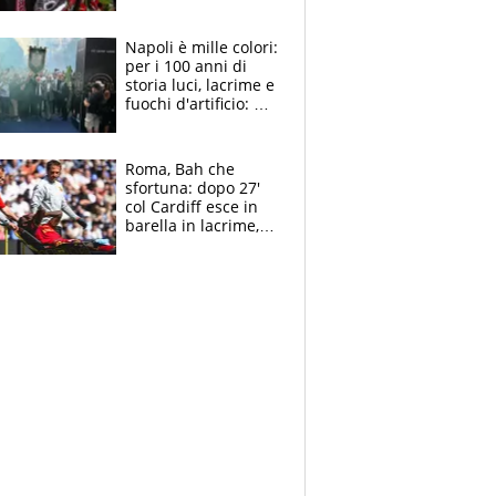
maglie, bandiere,
sciarpe, lacrime e
bigliettini
Napoli è mille colori:
per i 100 anni di
storia luci, lacrime e
fuochi d'artificio: De
Laurentiis salta al
coro anti-Juve
Roma, Bah che
sfortuna: dopo 27'
col Cardiff esce in
barella in lacrime,
Dybala rigore da
schiaffi, i giallorossi
prendono 3 gol in
45'