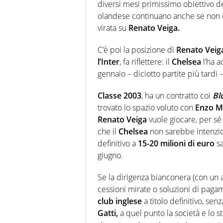
diversi mesi primissimo obiettivo del
olandese continuano anche se non è 
virata su
Renato Veiga.
C’è poi la posizione di
Renato Veig
l’Inter
, fa riflettere: il
Chelsea
l’ha a
gennaio – diciotto partite più tardi –
Classe 2003
, ha un contratto coi
Bl
trovato lo spazio voluto con
Enzo M
Renato Veiga
vuole giocare, per sé 
che il
Chelsea
non sarebbe intenzion
definitivo a
15-20 milioni di euro
sa
giugno.
Se la dirigenza bianconera (con un a
cessioni mirate o soluzioni di pagam
club inglese
a titolo definitivo, sen
Gatti,
a quel punto la società e lo s