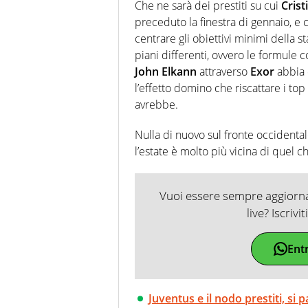
soprattutto di calcio, di sport
Che ne sarà dei prestiti su cui
Crist
nell'ambito della creazione di 
preceduto la finestra di gennaio, e 
ruolo di libero. Cura una classi
centrare gli obiettivi minimi della 
piani differenti, ovvero le formule c
John Elkann
attraverso
Exor
abbia d
l’effetto domino che riscattare i top
avrebbe.
Nulla di nuovo sul fronte occidenta
l’estate è molto più vicina di quel 
Vuoi essere sempre aggiornat
live? Iscrivi
Ent
Juventus e il nodo prestiti, si