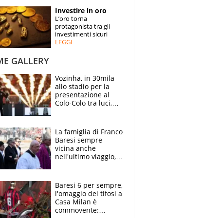
STORIE
Investire in oro
L’oro torna
SPECIALI
protagonista tra gli
investimenti sicuri
LEGGI
ESPERTI
ME GALLERY
CONTATTI
Vozinha, in 30mila
allo stadio per la
presentazione al
Colo-Colo tra luci,
spettacolo, elicotteri
e paracadutisti
La famiglia di Franco
Baresi sempre
vicina anche
nell'ultimo viaggio,
la moglie Maura, i
figli e i suoi cari
circondati
Baresi 6 per sempre,
dall'affetto dei tifosi
l'omaggio dei tifosi a
Casa Milan è
commovente: