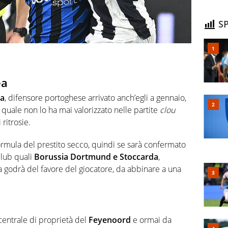
SP
ea
ga
, difensore portoghese arrivato anch’egli a gennaio,
l quale non lo ha mai valorizzato nelle partite
clou
ritrosie.
 formula del prestito secco, quindi se sarà confermato
 club quali
Borussia Dortmund e Stoccarda
,
a godrà del favore del giocatore, da abbinare a una
entrale di proprietà del
Feyenoord
e ormai da