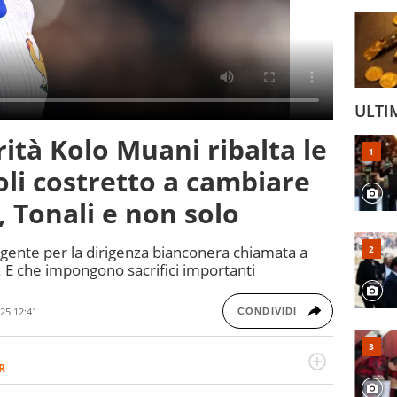
ULTI
rità Kolo Muani ribalta le
oli costretto a cambiare
 Tonali e non solo
urgente per la dirigenza bianconera chiamata a
. E che impongono sacrifici importanti
25 12:41
CONDIVIDI
R
2007, scrive per curiosità personale e necessità: