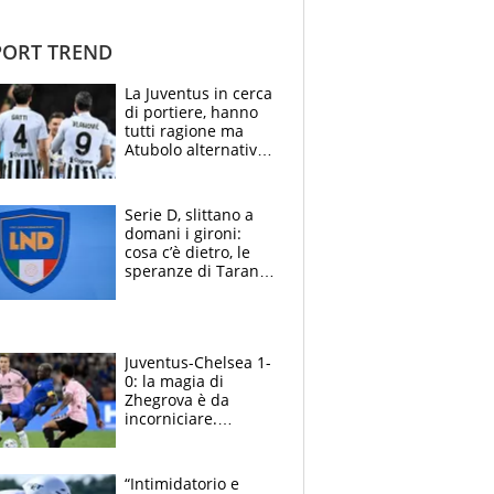
ORT TREND
La Juventus in cerca
di portiere, hanno
tutti ragione ma
Atubolo alternativa
a Vicario non regge
e la soluzione
rimane Milinkovic-
Serie D, slittano a
Savic
domani i gironi:
cosa c’è dietro, le
speranze di Taranto
e Messina, chi può
essere ripescato
Juventus-Chelsea 1-
0: la magia di
Zhegrova è da
incorniciare.
Spalletti suona il
Blues e tiene,
ancora, la porta
“Intimidatorio e
inviolata