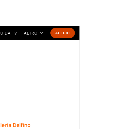
UIDA TV
ALTRO
ACCEDI
CALENDARI E CLASSIFICHE
ALTRI SPORT
MONDIALI 2026
OLIMPIADI
GOSSIP
LIFESTYLE
lleria Delfino