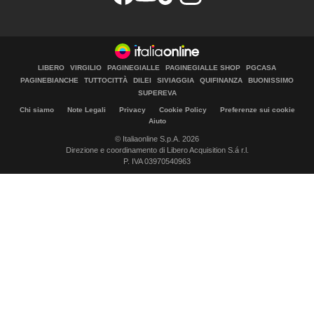
LIBERO
VIRGILIO
PAGINEGIALLE
PAGINEGIALLE SHOP
PGCASA
PAGINEBIANCHE
TUTTOCITTÀ
DILEI
SIVIAGGIA
QUIFINANZA
BUONISSIMO
SUPEREVA
Chi siamo
Note Legali
Privacy
Cookie Policy
Preferenze sui cookie
Aiuto
© Italiaonline S.p.A. 2026
Direzione e coordinamento di Libero Acquisition S.á r.l.
P. IVA 03970540963