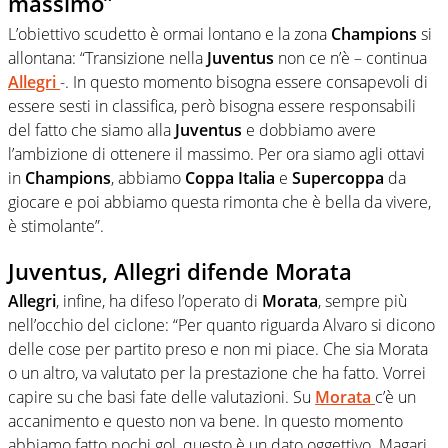
massimo”
L’obiettivo scudetto è ormai lontano e la zona
Champions
si
allontana: “Transizione nella
Juventus
non ce n’è – continua
Allegri
-. In questo momento bisogna essere consapevoli di
essere sesti in classifica, però bisogna essere responsabili
del fatto che siamo alla
Juventus
e dobbiamo avere
l’ambizione di ottenere il massimo. Per ora siamo agli ottavi
in
Champions
, abbiamo
Coppa Italia
e
Supercoppa
da
giocare e poi abbiamo questa rimonta che è bella da vivere,
è stimolante”.
Juventus, Allegri difende Morata
Allegri
, infine, ha difeso l’operato di
Morata
, sempre più
nell’occhio del ciclone: “Per quanto riguarda Alvaro si dicono
delle cose per partito preso e non mi piace. Che sia Morata
o un altro, va valutato per la prestazione che ha fatto. Vorrei
capire su che basi fate delle valutazioni. Su
Morata
c’è un
accanimento e questo non va bene. In questo momento
abbiamo fatto pochi gol, questo è un dato oggettivo. Magari