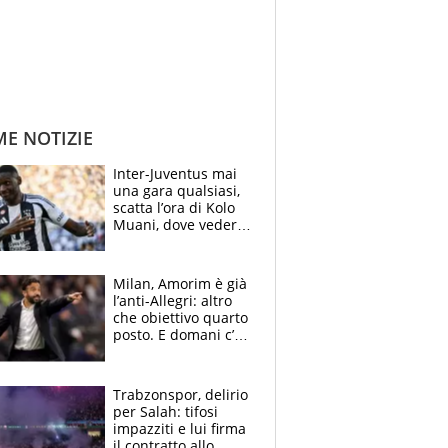
ME NOTIZIE
Inter-Juventus mai
una gara qualsiasi,
scatta l’ora di Kolo
Muani, dove vederla
in tv e le formazioni
Milan, Amorim è già
l’anti-Allegri: altro
che obiettivo quarto
posto. E domani c’è
il Chelsea, dove
vederla in tv
Trabzonspor, delirio
per Salah: tifosi
impazziti e lui firma
il contratto allo