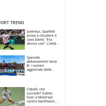
ORT TREND
Juventus, Spalletti
prova a chiudere il
caso David: “Era
deciso così”. L’ombra
di Zirkzee e la
sentenza dei tifosi
Speciale
abbonamenti Serie
B: i numeri
aggiornati delle
venti squadre
cadette
Cobolli, che
succede? Subito
fuori a Montreal
contro Hanfmann,
per Flavio è tutta