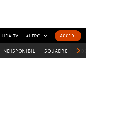
UIDA TV
ALTRO
ACCEDI
INDISPONIBILI
CALENDARI E CLASSIFICHE
SQUADRE
GIOCATORI SERIE A
ALTRI SPORT
MONDIALI 2026
OLIMPIADI
GOSSIP
LIFESTYLE