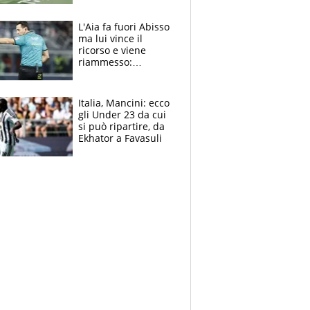
colpa della tosse
L'Aia fa fuori Abisso
ma lui vince il
ricorso e viene
riammesso:
continua momento
nero per gli arbitri
Italia, Mancini: ecco
gli Under 23 da cui
si può ripartire, da
Ekhator a Favasuli