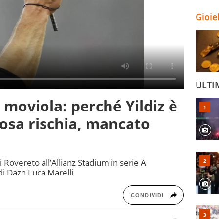
Gioie
ULTI
moviola: perché Yildiz è
cosa rischia, mancato
i Rovereto all’Allianz Stadium in serie A
 di Dazn Luca Marelli
CONDIVIDI