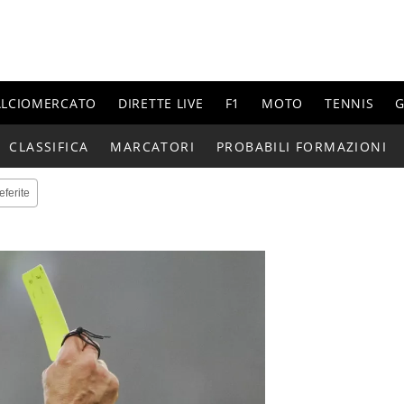
ALCIOMERCATO
DIRETTE LIVE
F1
MOTO
TENNIS
G
CLASSIFICA
MARCATORI
PROBABILI FORMAZIONI
eferite