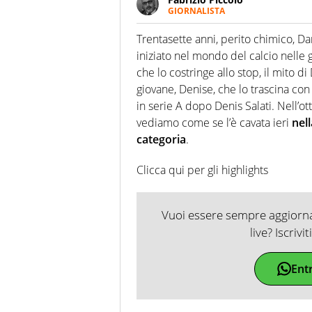
GIORNALISTA
Nella sua carriera ha seguito 
agenzie e testate. Esperienza
Trentasette anni, perito chimico, Da
prevalentemente di calcio
iniziato nel mondo del calcio nelle g
che lo costringe allo stop, il mito d
giovane, Denise, che lo trascina con s
in serie A dopo Denis Salati. Nell’o
vediamo come se l’è cavata ieri
nel
categoria
.
Clicca qui per gli highlights
Vuoi essere sempre aggiornat
live? Iscrivi
Ent