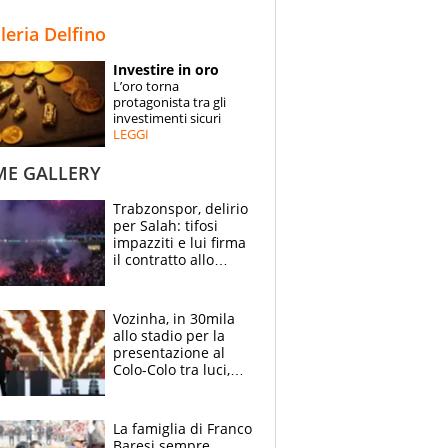
STORIE
lleria Delfino
SPECIALI
Investire in oro
L’oro torna
ESPERTI
protagonista tra gli
investimenti sicuri
LEGGI
CONTATTI
ME GALLERY
Trabzonspor, delirio
per Salah: tifosi
impazziti e lui firma
il contratto allo
stadio
Vozinha, in 30mila
allo stadio per la
presentazione al
Colo-Colo tra luci,
spettacolo, elicotteri
e paracadutisti
La famiglia di Franco
Baresi sempre