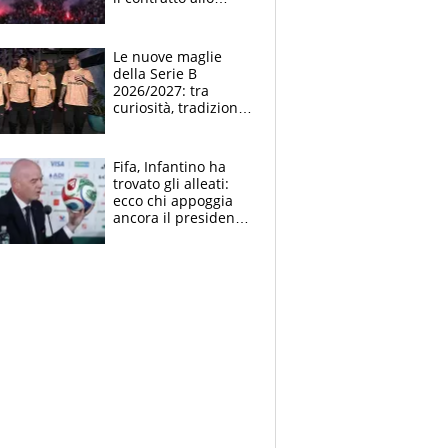
stadio
Le nuove maglie
della Serie B
2026/2027: tra
curiosità, tradizione
e innovazione
Fifa, Infantino ha
trovato gli alleati:
ecco chi appoggia
ancora il presidente
che spera di essere
rieletto