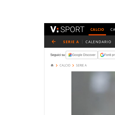
CALCIO
C
SERIE A
CALENDARIO
Seguici su:
Google Discover
Fonti pr
CALCIO
SERIE A