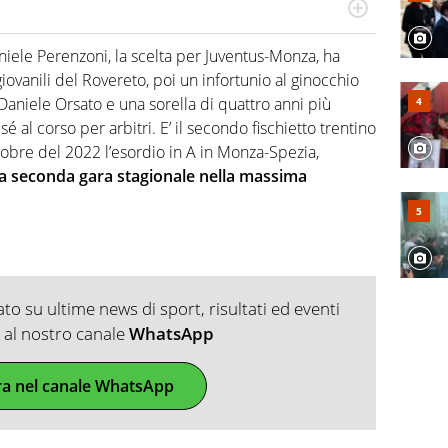
numerose manifestazioni sportive e collaborato con
, competenza, conoscenza e memoria storica. Si occupa
niele Perenzoni, la scelta per Juventus-Monza, ha
iovanili del Rovereto, poi un infortunio al ginocchio
i Daniele Orsato e una sorella di quattro anni più
é al corso per arbitri. E’ il secondo fischietto trentino
ttobre del 2022 l’esordio in A in Monza-Spezia,
la seconda gara stagionale nella massima
o su ultime news di sport, risultati ed eventi
ti al nostro canale
WhatsApp
ra nel canale WhatsApp