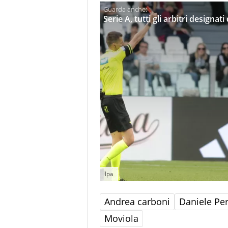
Serie A, tutti gli arbitri designat
Ipa
Andrea carboni
Daniele Pe
Moviola