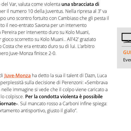
 del Var, valuta come violenta
una sbracciata di
per il numero 10 della Juventus. Nella ripresa al 3′ va
dopo uno scontro fortuito con Cambiaso che gli pesta il
ito il neo-entrato Savona per un intervento
a Pereira per intervento duro su Kolo Muani,
gioco scorretto su Kolo Muani.. All’42’ graziato
Costa che era entrato duro su di lui. L’arbitro
GUI
ero Juve-Monza finisce 2-0.
Even
 di
Juve-Monza
ha detto la sua il talent di Dazn, Luca
 perplessità sulla decisione di Perenzoni: «Sembrava
 nelle immagine si vede che il colpo viene caricato a
 lo colpisce.
Per la condotta violenta è possibile
giornate
». Sul mancato rosso a Carboni infine spiega:
mento antisportivo, giusto il giallo”.