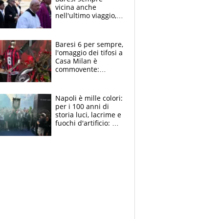
vicina anche
nell'ultimo viaggio,
la moglie Maura, i
figli e i suoi cari
circondati
Baresi 6 per sempre,
dall'affetto dei tifosi
l'omaggio dei tifosi a
Casa Milan è
commovente:
maglie, bandiere,
sciarpe, lacrime e
bigliettini
Napoli è mille colori:
per i 100 anni di
storia luci, lacrime e
fuochi d'artificio: De
Laurentiis salta al
coro anti-Juve