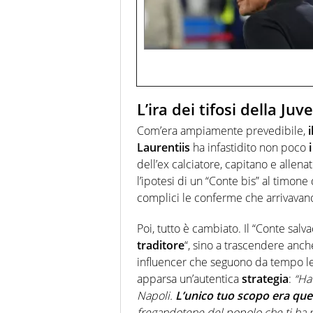
L’ira dei tifosi della Juv
Com’era ampiamente prevedibile,
Laurentiis
ha infastidito non poco
dell’ex calciatore, capitano e allen
l’ipotesi di un “Conte bis” al timon
complici le conferme che arrivavano 
Poi, tutto è cambiato. Il “Conte salv
traditore
“, sino a trascendere anche
influencer che seguono da tempo le 
apparsa un’autentica
strategia
:
“Ha
Napoli.
L’unico tuo scopo era que
fregandotene del popolo che ti ha r