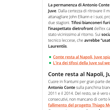
uno sguardo attento e competen
La permanenza di Antonio Conte
Juve
. Dalla certezza di ritrovare il
attanagliare John Elkann e i suoi, p
due stagioni.
Tifosi bianconeri furi
l’inaspettato dietrofront
dell’ex ca
stato vicinissimo al ritorno. Sui
soci
tecnico leccese, che
avrebbe “usat
Laurentiis
.
Conte resta al Napoli, Juve spia
L'ira dei tifosi della Juve sul we
Conte resta al Napoli, J
Cuore in frantumi per gran parte dei
Antonio Conte
sulla panchina bianc
2011 e il 2014. Del resto, se è vero 
consecutivi, non mancano di certo l
fallimento del progetto Thiago M