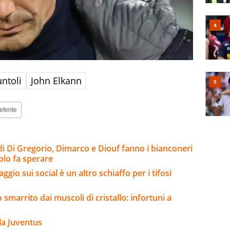
untoli
John Elkann
eferite
di Di Gregorio, Dimarco e Diouf fanno i bianconeri
Kolo fa sperare
gio sui social è un altro schiaffo per i tifosi
 smarrito dai muscoli di cristallo: infortuni a
la Juventus