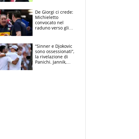
succede?
De Giorgi ci crede:
Michieletto
convocato nel
raduno verso gli
Europei. A sorpresa
torna Rychlicki
“Sinner e Djokovic
sono ossessionati”,
la rivelazione di
Panichi. Jannik,
ansia per il
ginocchio e il rischio
agli US Open