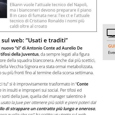
Elkann vuole l'attuale tecnico del Napoli,
ma i bianconeri devono preparare il piano
B in caso di fumata nera: l'ex ct e l'attuale
tecnico di Cristiano Ronaldo i nomi più
caldi oltre al croato
e sul web: “Usati e traditi”
GUI
il nuovo “sì” di Antonio Conte ad Aurelio De
Even
i tifosi della Juventus
, da sempre legati alla figura
atore della squadra bianconera. Anche dai più scettici,
e della Vecchia Signora era stata ormai metabolizzata,
su più fronti fino al termine della scorsa settimana.
aci tu” si è improvvisamente trasformato in “
Conte
 in insulti e improperi sui social. Per tifosi ed
sorti della Juve, quella del manager salentino è
 usato la Juve per ottenere più soldi e pieni poteri dal
llo di strappare un contratto più lungo e oneroso
,
eso quello che sei”
, ha scritto un utente sul web.