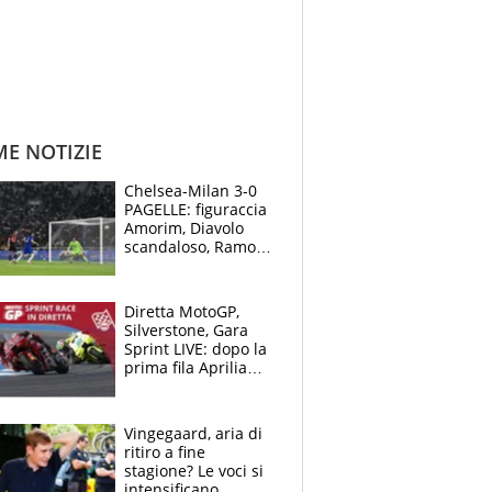
ME NOTIZIE
Chelsea-Milan 3-0
PAGELLE: figuraccia
Amorim, Diavolo
scandaloso, Ramos
già rimandato
Diretta MotoGP,
Silverstone, Gara
Sprint LIVE: dopo la
prima fila Aprilia
cerca il colpaccio
Vingegaard, aria di
ritiro a fine
stagione? Le voci si
intensificano.