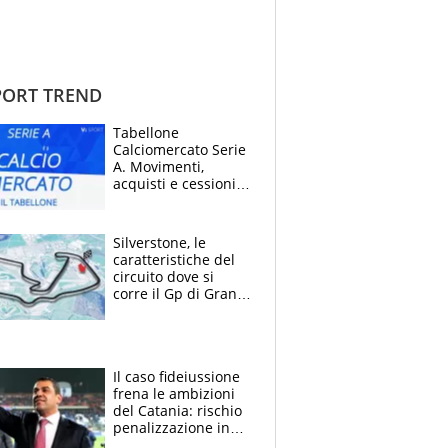
ORT TREND
Tabellone
Calciomercato Serie
A. Movimenti,
acquisti e cessioni:
estate 2026-27
Silverstone, le
caratteristiche del
circuito dove si
corre il Gp di Gran
Bretagna del
Motomondiale
Il caso fideiussione
frena le ambizioni
del Catania: rischio
penalizzazione in
classifica, cosa