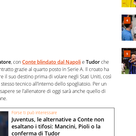
atore
, con
Conte blindato dal Napoli
e
Tudor
che
ntratto grazie al quarto posto in Serie A. Il croato ha
 il suo destino prima di volare negli Stati Uniti, così
stesso tecnico all’interno dello spogliatoio. Per un
o sapere se l’allenatore di oggi sarà anche quello di
ane.
Forse ti può interessare
Juventus, le alternative a Conte non
esaltano i tifosi: Mancini, Pioli o la
conferma di Tudor