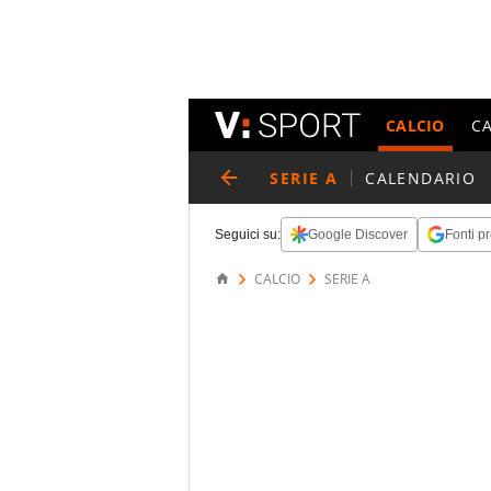
CALCIO
C
SERIE A
CALENDARIO
Seguici su:
Google Discover
Fonti pr
CALCIO
SERIE A