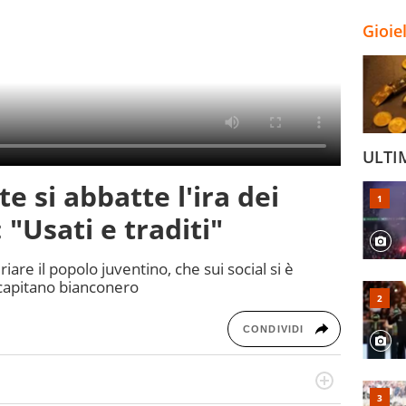
Gioie
ULTI
e si abbatte l'ira dei
 "Usati e traditi"
riare il popolo juventino, che sui social si è
x capitano bianconero
CONDIVIDI
r radiofonico, per Virgilio Sport si occupa di calcio con