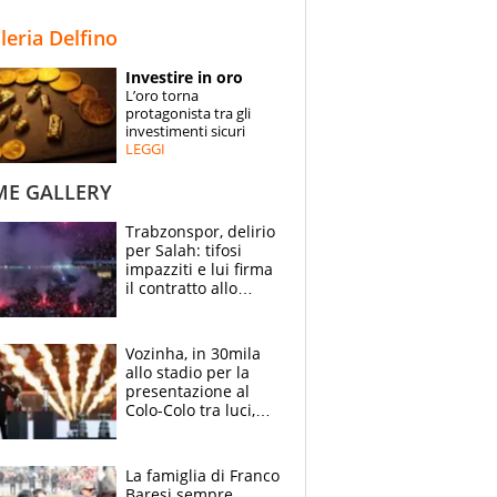
STORIE
lleria Delfino
SPECIALI
Investire in oro
L’oro torna
ESPERTI
protagonista tra gli
investimenti sicuri
LEGGI
CONTATTI
ME GALLERY
Trabzonspor, delirio
per Salah: tifosi
impazziti e lui firma
il contratto allo
stadio
Vozinha, in 30mila
allo stadio per la
presentazione al
Colo-Colo tra luci,
spettacolo, elicotteri
e paracadutisti
La famiglia di Franco
Baresi sempre