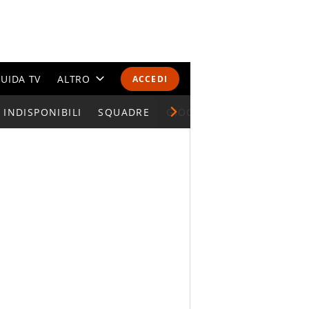
UIDA TV
ALTRO
ACCEDI
INDISPONIBILI
CALENDARI E CLASSIFICHE
SQUADRE
GIOCATORI SERIE A
ALTRI SPORT
MONDIALI 2026
OLIMPIADI
GOSSIP
LIFESTYLE