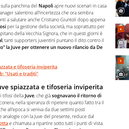
te sui campionati di Serie B e Serie C
sulla panchina del
Napoli
apre nuovi scenari in casa
 manager salentino all’incertezza che ora sembra
ronti a salutare anche Cristiano Giuntoli dopo appena
osi
per la gestione della società, ma soprattutto per
pitano della Vecchia Signora, che in questi giorni è
al
, tanti supporters juventini puntano il dito contro il
o” la Juve per ottenere un nuovo rilancio da De
zzata e tifoseria inviperita
b: "Usati e traditi"
uve spiazzata e tifoseria inviperita
 tifosi della
Juve
, che già
sognavano il ritorno di
onera, nella speranza di ripetere quanto fatto tra il
che all’epoca si veniva da due settimi posti
e analogie con la Juve del presente, reduce dal
otta
e chiamata a ripartire sotto tutti i punti di vista.