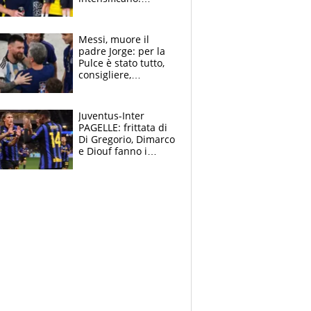
Pogacar, niente
Sanremo nel 2027:
vuole la Roubaix
Messi, muore il
padre Jorge: per la
Pulce è stato tutto,
consigliere,
manager, amico e
capofamiglia
Juventus-Inter
PAGELLE: frittata di
Di Gregorio, Dimarco
e Diouf fanno i
bianconeri piccoli
piccoli, Ylildiz
scompare, Kolo fa
sperare