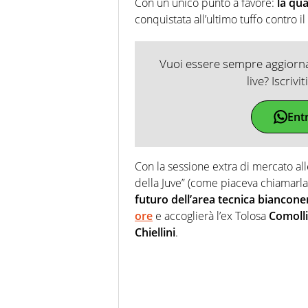
Con un unico punto a favore:
la qu
conquistata all’ultimo tuffo contro i
Vuoi essere sempre aggiornat
live? Iscrivi
Ent
Con la sessione extra di mercato alle
della Juve” (come piaceva chiamarla
futuro dell’area tecnica biancone
ore
e accoglierà l’ex Tolosa
Comolli
Chiellini
.