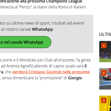
alificazione alla prossima Champions League
,
l Venezia al “Penzo”, ai danni della Roma di Ranieri.
o su ultime news di sport, risultati ed eventi
ti al nostro canale
WhatsApp
ULTI
ra nel canale WhatsApp
 porte e il Mondiale per Club all’orizzonte, “la gente
 ad Andrea Agnelli) attende di capire quale sarà
il
ra
, che
perderà Cristiano Giuntoli nelle prossime
, senza dimenticare la “promozione” di
Giorgio