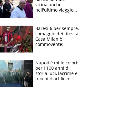
vicina anche
nell'ultimo viaggio,
la moglie Maura, i
figli e i suoi cari
circondati
Baresi 6 per sempre,
dall'affetto dei tifosi
l'omaggio dei tifosi a
Casa Milan è
commovente:
maglie, bandiere,
sciarpe, lacrime e
bigliettini
Napoli è mille colori:
per i 100 anni di
storia luci, lacrime e
fuochi d'artificio: De
Laurentiis salta al
coro anti-Juve