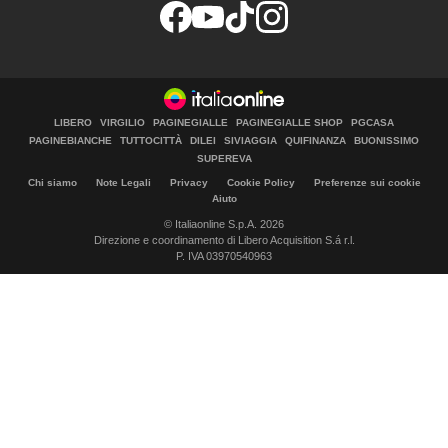
LIBERO
VIRGILIO
PAGINEGIALLE
PAGINEGIALLE SHOP
PGCASA
PAGINEBIANCHE
TUTTOCITTÀ
DILEI
SIVIAGGIA
QUIFINANZA
BUONISSIMO
SUPEREVA
Chi siamo
Note Legali
Privacy
Cookie Policy
Preferenze sui cookie
Aiuto
© Italiaonline S.p.A. 2026
Direzione e coordinamento di Libero Acquisition S.á r.l.
P. IVA 03970540963