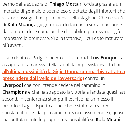
perno della squadra di
Thiago Motta
rifondata grazie a un
mercato di gennaio dispendioso e dettato dagli infortuni che
si sono susseguiti nei primi mesi della stagione. Che ne sarà
di
Kolo Muani
, a giugno, quando l’accordo verrà mancare è
da comprendere come anche da stabilire pur essendo già
impostate le premesse. Sì alla trattativa, il cui esito maturerà
più avanti.
Il suo rientro a Parigi è incerto, più che mai.
Luis Enrique
ha
assaporato l’amarezza della sconfitta imprevista, evitata fino
all’ultima possibilità da
Gigio Donnarumma
(bistrattato a
prescindere dal livello dell’avversario)
contro un
Liverpool
che non intende cedere nel cammino in
Champions
e che ha strappato la vittoria all’andata quasi last
second. In conferenza stampa, il tecnico ha ammesso il
proprio disagio rispetto a quel che è stato, senza però
spostare il focus dai prossimi impegni e assumendosi, quasi
inaspettatamente le proprie responsabilità su
Kolo Muani
.