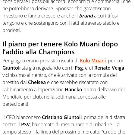
considerare i possibili accordi economici e commerciali che
ne potrebbero derivare. Sponsor che garantiscono,
investono e fanno crescere anche il
brand
a cui i tifosi
tengono e che sostengono con i fatti attraverso stadio e
prodotti.
Il piano per tenere Kolo Muani dopo
l’addio alla Champions
Per giugno erano previsti i riscatti di
Kolo Muani
, per cui
Giuntoli
sta già negoziando con il
Psg
, e di
Renato Veiga
vicinissimo al rientro, che è arrivato con la formula del
prestito dal
Chelsea
e che sarebbe riscattato con
l’abbinamento all’operazione
Hancko
prima dell’avvio del
Mondiale per club, nella settimana concessa alle
partecipanti.
Il CFO bianconero
Cristiano Giuntoli
, prima della disfatta
contro il
PSV
, ha cercato di rassicurare e di ribadire – al
tempo stesso – la linea del prossimo mercato: “Credo che