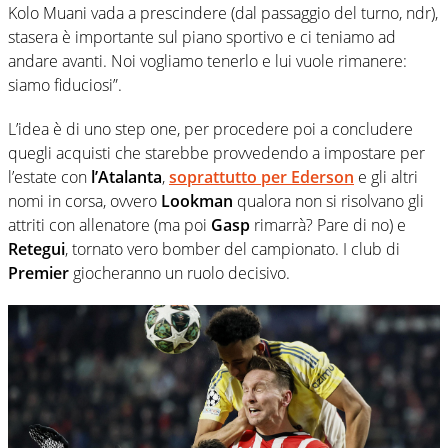
Kolo Muani vada a prescindere (dal passaggio del turno, ndr),
stasera è importante sul piano sportivo e ci teniamo ad
andare avanti. Noi vogliamo tenerlo e lui vuole rimanere:
siamo fiduciosi”.
L’idea è di uno step one, per procedere poi a concludere
quegli acquisti che starebbe provvedendo a impostare per
l’estate con
l’Atalanta
,
soprattutto per
Ederson
e gli altri
nomi in corsa, ovvero
Lookman
qualora non si risolvano gli
attriti con allenatore (ma poi
Gasp
rimarrà? Pare di no) e
Retegui
, tornato vero bomber del campionato. I club di
Premier
giocheranno un ruolo decisivo.