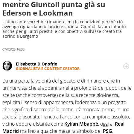
mentre Giuntoli punta già su
Ederson e Lookman
L'attaccante vorrebbe rimanere, ma le condizioni perché ciò
avvenga riguardano bilancio e società: Giuntoli lavora intanto
anche per gli altri prestiti e con obiettivi sull'asse creato tra
Torino e Bergamo
07/03/25 16:38
Elisabetta D'Onofrio
GIORNALISTA E CONTENT CREATOR
Giornalista professionista dal 2007, scrive per curiosità
personale e necessità: soprattutto di calcio, di sport e dei
Da una parte la volontà del giocatore di rimanere che in
suoi protagonisti, concedendosi innocenti evasioni
un’intervista che si addentra nella profondità dei dubbi, delle
nell'ambito della creazione di format. Un tempo ala
scelte (anche controverse) della sua recente giovinezza,
destra, oggi si sente a suo agio nel ruolo di libero. Cura
esplicita il senso di appartenenza, l’aderenza a un progetto
una classifica riservata dei migliori 5 calciatori di sempre.
che significa disporre della continuità mancata prima, in una
società blasonata. Fianco a fianco con un campione assoluto,
vicino eppure distante come
Kylian Mbappé
, oggi al
Real
Madrid
ma fino a qualche mese fa simbolo del
PSG
.