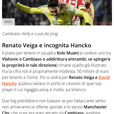
ANSA
Cambiaso, Kelly e Luuk de Jong
Renato Veiga e incognita Hancko
Il piano per tenere in squadra
Kolo Muani
(e cedere uno tra
Vlahovic e Cambiaso o addirittura entrambi, se spingerà
la proprietà in tale direzione
) rimane quello già illustrato
ma la cifra non è propriamente modesta: 50 milioni di euro
per tenerlo a Torino. Poi si vedrà per
Renato Veiga e
David
Hancko
qualora vadano in porto le cessioni di quei top
player il cui ingaggio pesa, e molto, sul bilancio.
Due big potrebbero non bastare se per l’attaccante serbo
non arriveranno le offerte sperate e lo stesso
Manchester
City
, che pure era stato attratto da
Cambiaso
, avrebbe