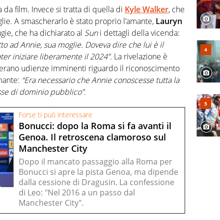
da film. Invece si tratta di quella di
Kyle
Walker
, che
glie. A smascherarlo è stato proprio l’amante,
Lauryn
ugie, che ha dichiarato al
Sun
i dettagli della vicenda:
to ad Annie, sua moglie. Doveva dire che lui è il
ter iniziare liberamente il 2024”.
La rivelazione è
c’erano udienze imminenti riguardo il riconoscimento
amante:
“Era necessario che Annie conoscesse tutta la
sse di dominio pubblico”.
Forse ti può interessare
Bonucci: dopo la Roma si fa avanti il
Genoa. Il retroscena clamoroso sul
Manchester City
Dopo il mancato passaggio alla Roma per
Bonucci si apre la pista Genoa, ma dipende
dalla cessione di Dragusin. La confessione
di Leo: "Nel 2016 a un passo dal
Manchester City".