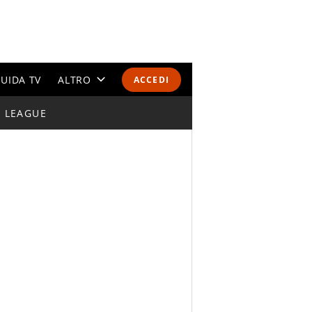
UIDA TV
ALTRO
ACCEDI
I LEAGUE
CALENDARI E CLASSIFICHE
ALTRI SPORT
MONDIALI 2026
OLIMPIADI
GOSSIP
LIFESTYLE