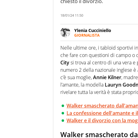
chiesto il divorzio.
18/01/24 11:50
Ylenia Cucciniello
GIORNALISTA
Appassionatissima di tutto lo s
sguardo sull'extra campo, dove
Nelle ultime ore, i tabloid sportivi 
riesce a restituire
che fare con questioni di campo o di
City
si trova al centro di una vera e 
numero 2 della nazionale inglese è 
c’è sua moglie,
Annie
Kilner
, madre 
l’amante, la modella
Lauryn
Good
rivelare tutta la verità è stata propr
Walker smascherato dall'ama
La confessione dell'amante e i
Walker e il divorzio con la mog
Walker smascherato da