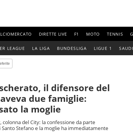
ALCIOMERCATO
DIRETTE LIVE
F1
MOTO
TENNIS
G
ER LEAGUE
LA LIGA
BUNDESLIGA
LIGUE 1
SAUD
eferite
cherato, il difensore del
aveva due famiglie:
sato la moglie
, colonna del City: la confessione da parte
 di Santo Stefano e la moglie ha immediatamente