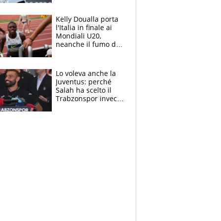
Sinner si conferma
terzo. Quanti malori
Kelly Doualla porta
a Montreal
l'Italia in finale ai
Mondiali U20,
neanche il fumo di
un incendio la frena
sui 100 metri
Lo voleva anche la
Juventus: perché
Salah ha scelto il
Trabzonspor invece
di un top club