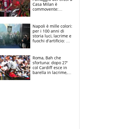
Casa Milan è
commovente:
maglie, bandiere,
sciarpe, lacrime e
bigliettini
Napoli è mille colori:
per i 100 anni di
storia luci, lacrime e
fuochi d'artificio: De
Laurentiis salta al
coro anti-Juve
Roma, Bah che
sfortuna: dopo 27'
col Cardiff esce in
barella in lacrime,
Dybala rigore da
schiaffi, i giallorossi
prendono 3 gol in
45'