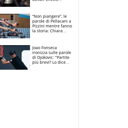
Estupinian e
Gimenez in bilico,
Soulè e Osorio nel
“Non piangere”, le
mirino
parole di Pellacani a
Pizzini mentre fanno
la storia: Chiara
batte anche il
record di Ceccon
Joao Fonseca
ironizza sulle parole
di Djokovic: "Partite
più brevi? Lo dice
solo perché sta
invecchiando..."