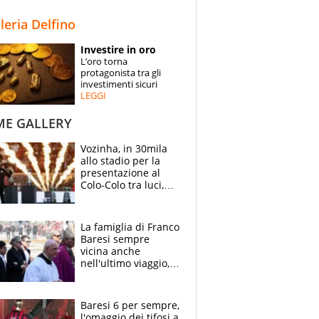
STORIE
lleria Delfino
SPECIALI
Investire in oro
L’oro torna
ESPERTI
protagonista tra gli
investimenti sicuri
LEGGI
CONTATTI
ME GALLERY
Vozinha, in 30mila
allo stadio per la
presentazione al
Colo-Colo tra luci,
spettacolo, elicotteri
e paracadutisti
La famiglia di Franco
Baresi sempre
vicina anche
nell'ultimo viaggio,
la moglie Maura, i
figli e i suoi cari
circondati
Baresi 6 per sempre,
dall'affetto dei tifosi
l'omaggio dei tifosi a