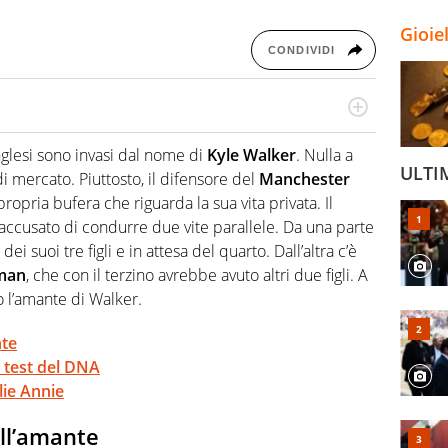
Gioie
CONDIVIDI
port: scrive di calcio giocato ma non rinuncia allo
 spesso si trovano risposte che il rettangolo verde non
inglesi sono invasi dal nome di
Kyle
Walker
. Nulla a
ULTI
 mercato. Piuttosto, il difensore del
Manchester
propria bufera che riguarda la sua vita privata. Il
accusato di condurre due vite parallele. Da una parte
dei suoi tre figli e in attesa del quarto. Dall’altra c’è
man
, che con il terzino avrebbe avuto altri due figli. A
io l’amante di Walker.
nte
l test del DNA
lie Annie
ll’amante