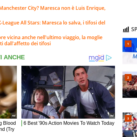
Manchester City? Maresca non è Luis Enrique,
ague All Stars: Maresca lo salva, i tifosi del
SP
re vicina anche nell'ultimo viaggio, la moglie
ti dall'affetto dei tifosi