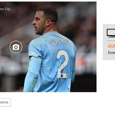
ter City
GUI
Even
eferite