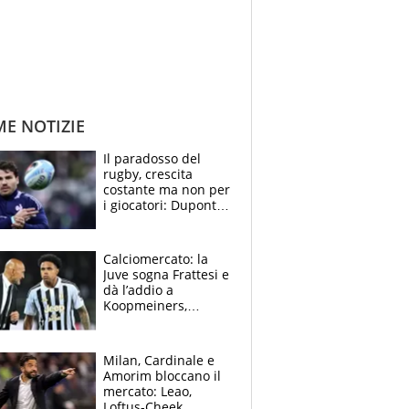
ME NOTIZIE
Il paradosso del
rugby, crescita
costante ma non per
i giocatori: Dupont
(il più pagato al
mondo) guadagna
solo 1,4 milioni
Calciomercato: la
all'anno
Juve sogna Frattesi e
dà l’addio a
Koopmeiners,
Romero si allontana
dall’Inter, Fiorentina
scatenata
Milan, Cardinale e
Amorim bloccano il
mercato: Leao,
Loftus-Cheek,