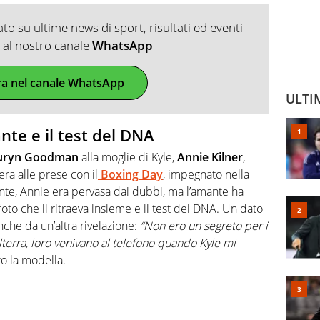
o su ultime news di sport, risultati ed eventi
ti al nostro canale
WhatsApp
ra nel canale WhatsApp
ULTI
nte e il test del DNA
uryn
Goodman
alla moglie di Kyle,
Annie
Kilner
,
ra alle prese con il
Boxing
Day
, impegnato nella
ente, Annie era pervasa dai dubbi, ma l’amante ha
foto che li ritraeva insieme e il test del DNA. Un dato
che da un’altra rivelazione:
“Non ero un segreto per i
lterra, loro venivano al telefono quando Kyle mi
to la modella.