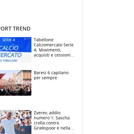
ORT TREND
Tabellone
Calciomercato Serie
A. Movimenti,
acquisti e cessioni:
estate 2026-27
Baresi 6 capitano
per sempre
Zverev, addio
numero 1: Sascha
crolla contro
Griekspoor e nella
sfida a due con