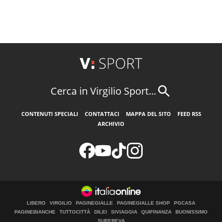
Cerca in Virgilio Sport...
CONTENUTI SPECIALI
CONTATTACI
MAPPA DEL SITO
FEED RSS
ARCHIVIO
LIBERO
VIRGILIO
PAGINEGIALLE
PAGINEGIALLE SHOP
PGCASA
PAGINEBIANCHE
TUTTOCITTÀ
DILEI
SIVIAGGIA
QUIFINANZA
BUONISSIMO
SUPEREVA