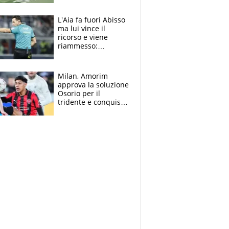
colpa della tosse
L'Aia fa fuori Abisso
ma lui vince il
ricorso e viene
riammesso:
continua momento
nero per gli arbitri
Milan, Amorim
approva la soluzione
Osorio per il
tridente e conquista
Jashari: la frecciata
dello svizzero all'ex
Allegri