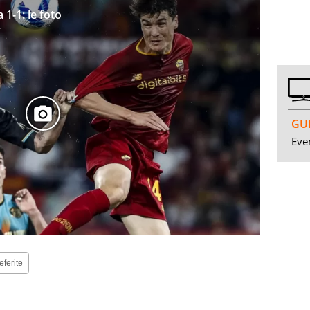
1-1: le foto
GUI
Even
eferite