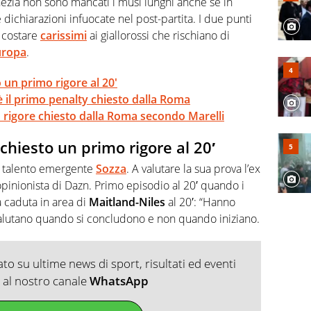
Venezia non sono mancati i musi lunghi anche se in
 dichiarazioni infuocate nel post-partita. I due punti
o costare
carissimi
ai giallorossi che rischiano di
uropa
.
 un primo rigore al 20'
è il primo penalty chiesto dalla Roma
o rigore chiesto dalla Roma secondo Marelli
chiesto un primo rigore al 20′
l talento emergente
Sozza
. A valutare la sua prova l’ex
opinionista di Dazn. Primo episodio al 20′ quando i
a caduta in area di
Maitland-Niles
al 20′: “Hanno
i valutano quando si concludono e non quando iniziano.
o su ultime news di sport, risultati ed eventi
ti al nostro canale
WhatsApp