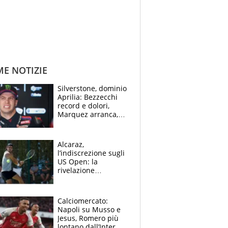
ME NOTIZIE
Silverstone, dominio
Aprilia: Bezzecchi
record e dolori,
Marquez arranca,
Bagnaia cade ed è
fuori dalla top 10
Alcaraz,
l’indiscrezione sugli
US Open: la
rivelazione
dell’amico
giornalista e il piano
B. Rune verso la
Calciomercato:
rinuncia
Napoli su Musso e
Jesus, Romero più
lontano dall’Inter,