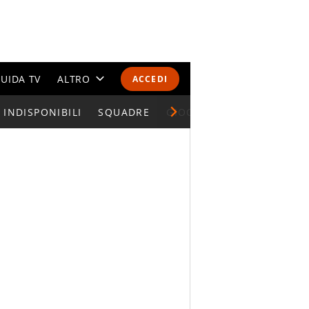
UIDA TV
ALTRO
ACCEDI
INDISPONIBILI
CALENDARI E CLASSIFICHE
SQUADRE
GIOCATORI SERIE A
ALTRI SPORT
MONDIALI 2026
OLIMPIADI
GOSSIP
LIFESTYLE