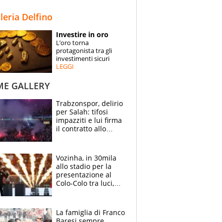
STORIE
lleria Delfino
SPECIALI
Investire in oro
L’oro torna
ESPERTI
protagonista tra gli
investimenti sicuri
LEGGI
CONTATTI
ME GALLERY
Trabzonspor, delirio
per Salah: tifosi
impazziti e lui firma
il contratto allo
stadio
Vozinha, in 30mila
allo stadio per la
presentazione al
Colo-Colo tra luci,
spettacolo, elicotteri
e paracadutisti
La famiglia di Franco
Baresi sempre