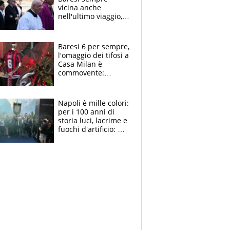
vicina anche
nell'ultimo viaggio,
la moglie Maura, i
figli e i suoi cari
circondati
Baresi 6 per sempre,
dall'affetto dei tifosi
l'omaggio dei tifosi a
Casa Milan è
commovente:
maglie, bandiere,
sciarpe, lacrime e
bigliettini
Napoli è mille colori:
per i 100 anni di
storia luci, lacrime e
fuochi d'artificio: De
Laurentiis salta al
coro anti-Juve