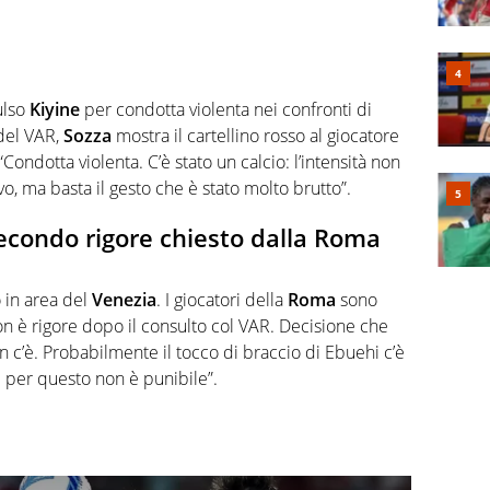
ulso
Kiyine
per condotta violenta nei confronti di
del VAR,
Sozza
mostra il cartellino rosso al giocatore
Condotta violenta. C’è stato un calcio: l’intensità non
vo, ma basta il gesto che è stato molto brutto”.
 secondo rigore chiesto dalla Roma
o in area del
Venezia
. I giocatori della
Roma
sono
n è rigore dopo il consulto col VAR. Decisione che
on c’è. Probabilmente il tocco di braccio di Ebuehi c’è
 e per questo non è punibile”.