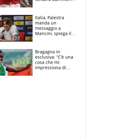
delirio Mastantuono,
Juve su Trubin. Il
tabellone
Italia, Palestra
manda un
messaggio a
Mancini, spiega il
motivo del no
all’Inter e lancia
l'alleanza con
Bragagna in
Donnarumma
esclusiva: “C’è una
cosa che mi
impressiona di
Doualla. Jacobs?
Ecco come è rinato”.
E svela la sorpresa
agli Europei