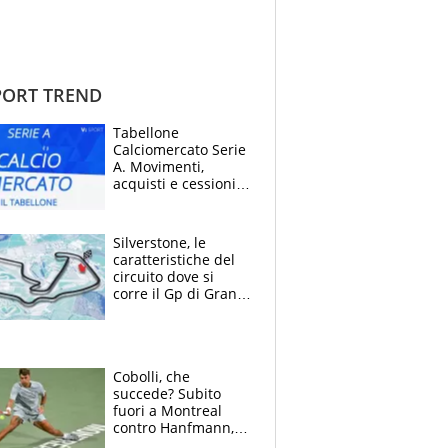
ORT TREND
Tabellone
Calciomercato Serie
A. Movimenti,
acquisti e cessioni:
estate 2026-27
Silverstone, le
caratteristiche del
circuito dove si
corre il Gp di Gran
Bretagna del
Motomondiale
Cobolli, che
succede? Subito
fuori a Montreal
contro Hanfmann,
per Flavio è tutta