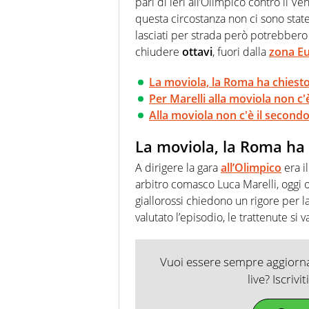
pari di ieri all’Olimpico contro il 
questa circostanza non ci sono state
lasciati per strada però potrebber
chiudere
ottavi
, fuori dalla
zona E
La moviola, la Roma ha chiesto
Per Marelli alla moviola non c'
Alla moviola non c'è il second
La moviola, la Roma ha 
A dirigere la gara
all’Olimpico
era i
arbitro comasco Luca Marelli, oggi 
giallorossi chiedono un rigore per l
valutato l’episodio, le trattenute s
Vuoi essere sempre aggiornat
live? Iscrivi