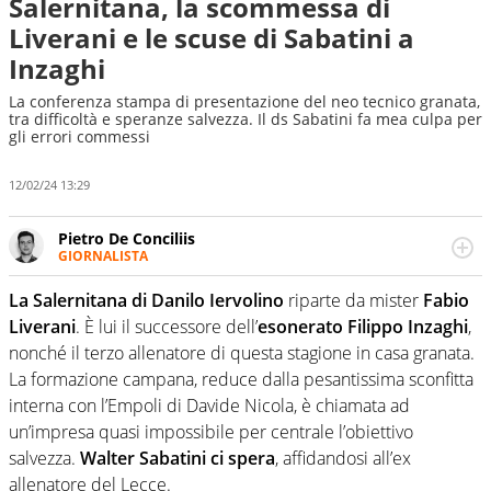
Salernitana, la scommessa di
Liverani e le scuse di Sabatini a
Inzaghi
La conferenza stampa di presentazione del neo tecnico granata,
tra difficoltà e speranze salvezza. Il ds Sabatini fa mea culpa per
gli errori commessi
12/02/24 13:29
Pietro De Conciliis
GIORNALISTA
Giornalista pubblicista e speaker radiofonico, per Virgilio
Sport si occupa di calcio con uno sguardo attento e
La Salernitana di Danilo Iervolino
riparte da mister
Fabio
competente sui campionati di Serie B e Serie C
Liverani
. È lui il successore dell’
esonerato Filippo Inzaghi
,
nonché il terzo allenatore di questa stagione in casa granata.
La formazione campana, reduce dalla pesantissima sconfitta
interna con l’Empoli di Davide Nicola, è chiamata ad
un’impresa quasi impossibile per centrale l’obiettivo
salvezza.
Walter Sabatini ci spera
, affidandosi all’ex
allenatore del Lecce.