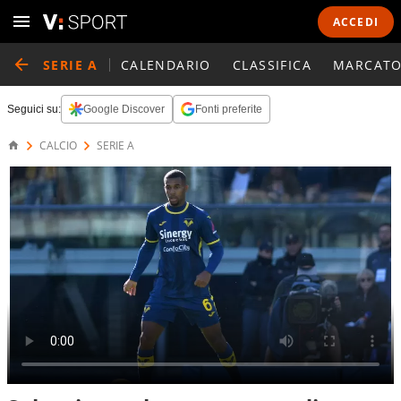
ACCEDI
SERIE A
CALENDARIO
CLASSIFICA
MARCATO
Seguici su:
Google Discover
Fonti preferite
CALCIO
SERIE A