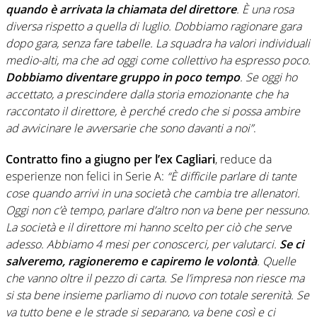
quando è arrivata la chiamata del direttore
. È una rosa
diversa rispetto a quella di luglio. Dobbiamo ragionare gara
dopo gara, senza fare tabelle. La squadra ha valori individuali
medio-alti, ma che ad oggi come collettivo ha espresso poco.
Dobbiamo diventare gruppo in poco tempo
. Se oggi ho
accettato, a prescindere dalla storia emozionante che ha
raccontato il direttore, è perché credo che si possa ambire
ad avvicinare le avversarie che sono davanti a noi”
.
Contratto fino a giugno per l’ex Cagliari
, reduce da
esperienze non felici in Serie A:
“È difficile parlare di tante
cose quando arrivi in una società che cambia tre allenatori.
Oggi non c’è tempo, parlare d’altro non va bene per nessuno.
La società e il direttore mi hanno scelto per ciò che serve
adesso. Abbiamo 4 mesi per conoscerci, per valutarci.
Se ci
salveremo, ragioneremo e capiremo le volontà
. Quelle
che vanno oltre il pezzo di carta. Se l’impresa non riesce ma
si sta bene insieme parliamo di nuovo con totale serenità. Se
va tutto bene e le strade si separano, va bene così e ci