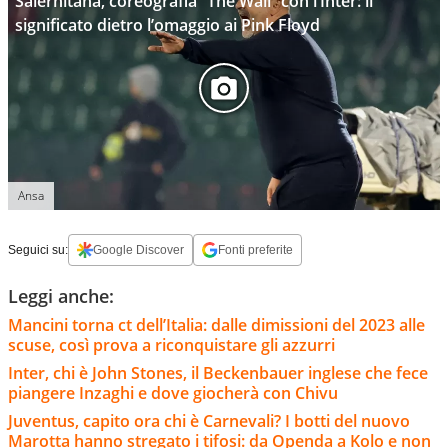
Salernitana, coreografia “The Wall” con l’Inter: il
significato dietro l’omaggio ai Pink Floyd
Ansa
Seguici su:
Google Discover
Fonti preferite
Leggi anche:
Mancini torna ct dell’Italia: dalle dimissioni del 2023 alle
scuse, così prova a riconquistare gli azzurri
Inter, chi è John Stones, il Beckenbauer inglese che fece
piangere Inzaghi e dove giocherà con Chivu
Juventus, capito ora chi è Carnevali? I botti del nuovo
Marotta hanno stregato i tifosi: da Openda a Kolo e non