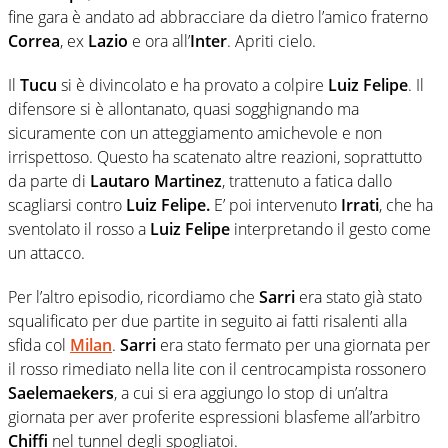
fine gara è andato ad abbracciare da dietro l’amico fraterno
Correa
, ex
Lazio
e ora all’
Inter
. Apriti cielo.
Il
Tucu
si è divincolato e ha provato a colpire
Luiz Felipe
. Il
difensore si è allontanato, quasi sogghignando ma
sicuramente con un atteggiamento amichevole e non
irrispettoso. Questo ha scatenato altre reazioni, soprattutto
da parte di
Lautaro Martinez
, trattenuto a fatica dallo
scagliarsi contro
Luiz Felipe.
E’ poi intervenuto
Irrati
, che ha
sventolato il rosso a
Luiz Felipe
interpretando il gesto come
un attacco.
Per l’altro episodio, ricordiamo che
Sarri
era stato già stato
squalificato per due partite in seguito ai fatti risalenti alla
sfida col
Milan
.
Sarri
era stato fermato per una giornata per
il rosso rimediato nella lite con il centrocampista rossonero
Saelemaekers
, a cui si era aggiungo lo stop di un’altra
giornata per aver proferite espressioni blasfeme all’arbitro
Chiffi
nel tunnel degli spogliatoi.