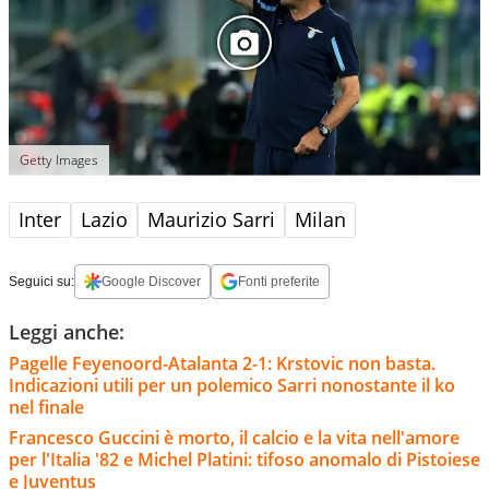
Getty Images
Inter
Lazio
Maurizio Sarri
Milan
Seguici su:
Google Discover
Fonti preferite
Leggi anche:
Pagelle Feyenoord-Atalanta 2-1: Krstovic non basta.
Indicazioni utili per un polemico Sarri nonostante il ko
nel finale
Francesco Guccini è morto, il calcio e la vita nell'amore
per l'Italia '82 e Michel Platini: tifoso anomalo di Pistoiese
e Juventus