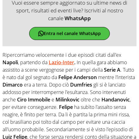
Vuoi essere sempre aggiornato su ultime news di
sport, risultati ed eventi live? Iscriviti al nostro
canale
WhatsApp
Entra nel canale WhatsApp
Ripercorriamo velocemente i due episodi citati dall’ex
Napoli
, partendo da
Lazio-Inter
.
In quella gara abbiamo
assistito a scene vergognose per i campi della
Serie A
. Tutto
è nato dal gol segnato da
Felipe
Anderson
mentre l’interista
Dimarco
era a terra. Dopo ciò
Dumfries
gli si è lanciato
addosso per interromperne l’esultanza. Sono intervenuti
anche
Ciro Immobile
e
Milinkovic
oltre che
Handanovic
,
per evitare conseguenze.
Felipe
ha subìto l’assalto senza
reagire, è finito per terra. Da li è partita la prima mini rissa,
col brasiliano poi tolto dal campo per evitare una caccia
all’uomo probabile. Secondariamente si è visto l’episodio di
Luiz Felipe
, che forse senza rendersi conto della situazione a