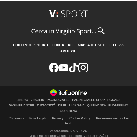
Cerca in Virgilio Sport...
CONTENUTI SPECIALI
CONTATTACI
MAPPA DEL SITO
FEED RSS
ARCHIVIO
LIBERO
VIRGILIO
PAGINEGIALLE
PAGINEGIALLE SHOP
PGCASA
PAGINEBIANCHE
TUTTOCITTÀ
DILEI
SIVIAGGIA
QUIFINANZA
BUONISSIMO
SUPEREVA
Chi siamo
Note Legali
Privacy
Cookie Policy
Preferenze sui cookie
Aiuto
© Italiaonline S.p.A. 2026
Direzione e coordinamento di Libero Acquisition S.á r.l.