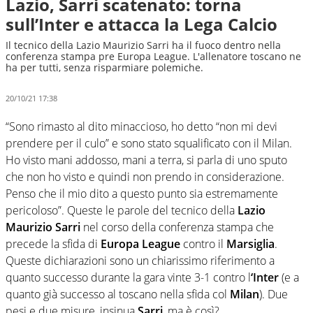
Lazio, Sarri scatenato: torna
sull’Inter e attacca la Lega Calcio
Il tecnico della Lazio Maurizio Sarri ha il fuoco dentro nella
conferenza stampa pre Europa League. L'allenatore toscano ne
ha per tutti, senza risparmiare polemiche.
20/10/21 17:38
“Sono rimasto al dito minaccioso, ho detto “non mi devi
prendere per il culo” e sono stato squalificato con il Milan.
Ho visto mani addosso, mani a terra, si parla di uno sputo
che non ho visto e quindi non prendo in considerazione.
Penso che il mio dito a questo punto sia estremamente
pericoloso”. Queste le parole del tecnico della
Lazio
Maurizio Sarri
nel corso della conferenza stampa che
precede la sfida di
Europa
League
contro il
Marsiglia
.
Queste dichiarazioni sono un chiarissimo riferimento a
quanto successo durante la gara vinte 3-1 contro l
‘Inter
(e a
quanto già successo al toscano nella sfida col
Milan
). Due
pesi e due misure, insinua
Sarri
, ma è così?