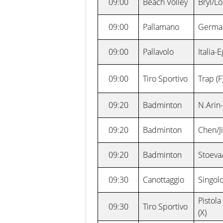
09:00
Beach Volley
Bryl/L
09:00
Pallamano
German
09:00
Pallavolo
Italia-E
09:00
Tiro Sportivo
Trap (F
09:20
Badminton
N.Arin-
09:20
Badminton
Chen/J
09:20
Badminton
Stoeva
09:30
Canottaggio
Singolo
Pistol
09:30
Tiro Sportivo
(X)