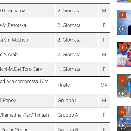
-D.Ovtcharov
2. Giornata
M
s-M.Pesotska
2. Giornata
F
ström-M.Chen
2. Giornata
F
e-S.Arab
2. Giornata
M
ichi-M.Del Toro Carv
1. Giornata
F
a ad aria compressa 10m
Finale
MX
T.Popov
Gruppo H
M
/Ramadha.-Tan/Thinaah
Gruppo A
F
n-Yeung/Yeung
Gruppo B
F