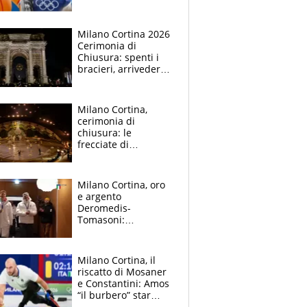
la rivolta delle star
olimpiche
Milano Cortina 2026
Cerimonia di
Chiusura: spenti i
bracieri, arrivederci
in Francia. Coventry:
"L'Italia ha definito
un nuovo standard"
Milano Cortina,
cerimonia di
chiusura: le
frecciate di
Bulbarelli, la gaffe, il
dissing Rai sullo sci
di fondo
Milano Cortina, oro
e argento
Deromedis-
Tomasoni:
l'accoglienza a Casa
Italia
Milano Cortina, il
riscatto di Mosaner
e Constantini: Amos
“il burbero” star
anche sui social e