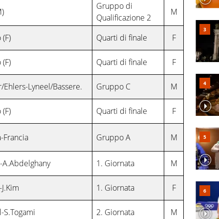
Gruppo di
M)
M
Qualificazione 2
 (F)
Quarti di finale
F
 (F)
Quarti di finale
F
r/Ehlers-Lyneel/Bassere.
Gruppo C
M
 (F)
Quarti di finale
F
-Francia
Gruppo A
M
o-A.Abdelghany
1. Giornata
M
-J.Kim
1. Giornata
F
l-S.Togami
2. Giornata
M