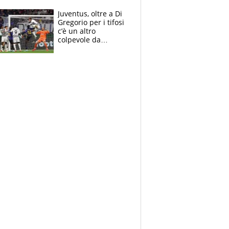
Bezzecchi stremato
ed eroico
Juventus, oltre a Di
Gregorio per i tifosi
c’è un altro
colpevole da
mandar via