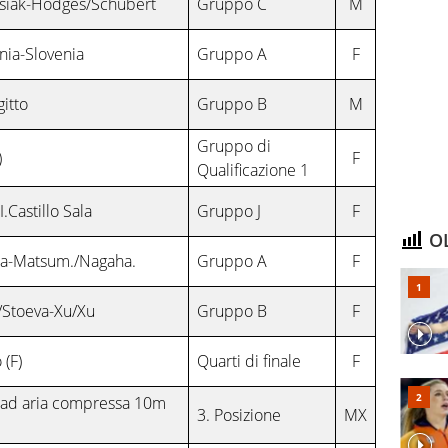
osiak-Hodges/Schubert
Gruppo C
M
ia-Slovenia
Gruppo A
F
gitto
Gruppo B
M
Gruppo di
)
F
Qualificazione 1
I.Castillo Sala
Gruppo J
F
OL
ia-Matsum./Nagaha.
Gruppo A
F
/Stoeva-Xu/Xu
Gruppo B
F
 (F)
Quarti di finale
F
a ad aria compressa 10m
3. Posizione
MX