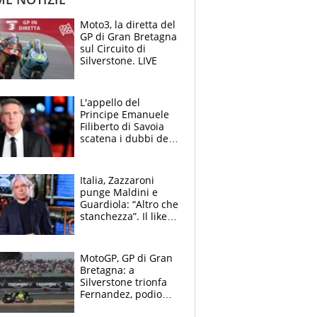
Moto3, la diretta del
GP di Gran Bretagna
sul Circuito di
Silverstone. LIVE
L'appello del
Principe Emanuele
Filiberto di Savoia
scatena i dubbi dei
tifosi: "E' una
trappola"
Italia, Zazzaroni
punge Maldini e
Guardiola: “Altro che
stanchezza”. Il like
di Mancini e le
polemiche sui social
MotoGP, GP di Gran
Bretagna: a
Silverstone trionfa
Fernandez, podio
tutto Aprilia.