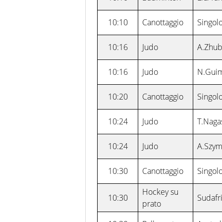
10:10
Canottaggio
Singolo
10:16
Judo
A.Zhub
10:16
Judo
N.Guim
10:20
Canottaggio
Singolo
10:24
Judo
T.Naga
10:24
Judo
A.Szym
10:30
Canottaggio
Singolo
Hockey su
10:30
Sudafr
prato