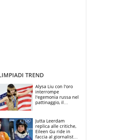
IMPIADI TREND
Alysa Liu con l'oro
interrompe
l'egemonia russa nel
pattinaggio, il
ritorno trionfale
messaggio al
presidente Donald
Jutta Leerdam
Trump
replica alle critiche,
Eileen Gu ride in
faccia al giornalista: