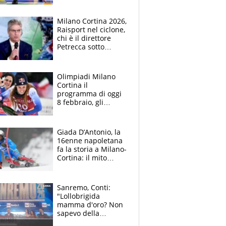
ora la sfilata con
Brignone
Milano Cortina 2026,
Raisport nel ciclone,
chi è il direttore
Petrecca sotto
accusa: intuizioni
vincenti e flop,
l'attacco dell'Usigrai
Olimpiadi Milano
Cortina il
programma di oggi
8 febbraio, gli
italiani in gara e
dove vederli in tv
Giada D’Antonio, la
16enne napoletana
fa la storia a Milano-
Cortina: il mito
Shiffrin, il sogno e le
polemiche
Sanremo, Conti:
"Lollobrigida
mamma d'oro? Non
sapevo della
polemica, mi