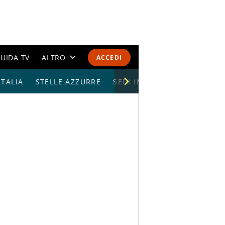
UIDA TV
ALTRO
ACCEDI
TALIA
STELLE AZZURRE
CALENDARI E CLASSIFICHE
SEDI IMPIANTI
ALTRI SPORT
MONDIALI 2026
OLIMPIADI
GOSSIP
LIFESTYLE