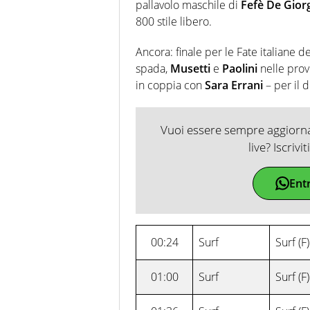
pallavolo maschile di
Fefè De Giorg
800 stile libero.
Ancora: finale per le Fate italiane de
spada,
Musetti
e
Paolini
nelle prov
in coppia con
Sara Errani
– per il 
Vuoi essere sempre aggiornat
live? Iscrivi
Ent
00:24
Surf
Surf (F)
01:00
Surf
Surf (F)