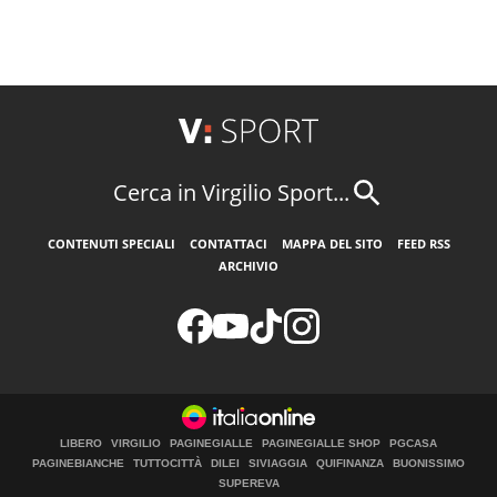
Cerca in Virgilio Sport...
CONTENUTI SPECIALI
CONTATTACI
MAPPA DEL SITO
FEED RSS
ARCHIVIO
LIBERO
VIRGILIO
PAGINEGIALLE
PAGINEGIALLE SHOP
PGCASA
PAGINEBIANCHE
TUTTOCITTÀ
DILEI
SIVIAGGIA
QUIFINANZA
BUONISSIMO
SUPEREVA