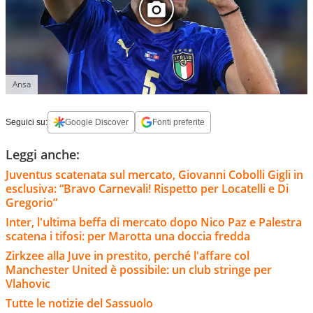
Ansa
Seguici su:
Google Discover
Fonti preferite
Leggi anche:
Juventus scatenata sul mercato, Giovanni Cobolli Gigli in
esclusiva: “Bravo Carnevali! Rispetto per Locatelli e Di
Gregorio”
Inter, l'ultima beffa di mercato dopo Nico Paz e Palestra
scatena i tifosi: per Marotta una doccia fredda
Zirkzee alla Juve in prestito, perché l'affare col
Manchester United è possibile: un club stringe per
Vlahovic
Tutte le notizie del Sassuolo