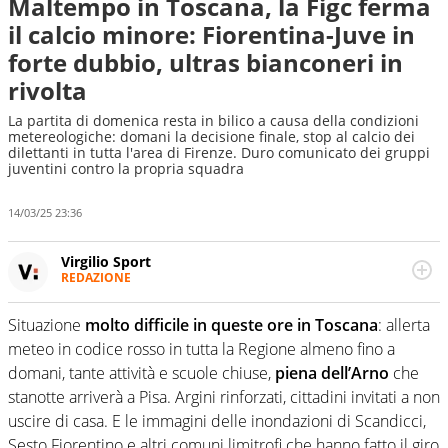
Maltempo in Toscana, la Figc ferma
il calcio minore: Fiorentina-Juve in
forte dubbio, ultras bianconeri in
rivolta
La partita di domenica resta in bilico a causa della condizioni
metereologiche: domani la decisione finale, stop al calcio dei
dilettanti in tutta l'area di Firenze. Duro comunicato dei gruppi
juventini contro la propria squadra
14/03/25 23:36
Virgilio Sport
REDAZIONE
Da oltre 20 anni informa in modo obiettivo e
appassionato su tutto il mondo dello sport. Calcio,
Situazione
molto difficile in queste ore in Toscana
: allerta
calciomercato, F1, Motomondiale ma anche tennis,
meteo in codice rosso in tutta la Regione almeno fino a
volley, basket: su Virgilio Sport i tifosi e gli appassionati
sanno che troveranno sempre copertura completa e
domani, tante attività e scuole chiuse,
piena dell’Arno
che
zero faziosità. La squadra di Virgilio Sport è formata da
stanotte arriverà a Pisa. Argini rinforzati, cittadini invitati a non
giornalisti ed esperti di sport abili sia nel gioco di
uscire di casa. E le immagini delle inondazioni di Scandicci,
rimessa quando intercettano le notizie e le rilanciano
Sesto Fiorentino e altri comuni limitrofi che hanno fatto il giro
verso la rete, sia nella costruzione dal basso quando