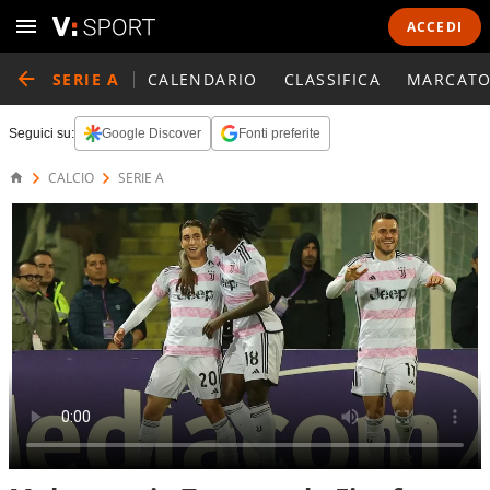
ACCEDI
SERIE A
CALENDARIO
CLASSIFICA
MARCATO
Seguici su:
Google Discover
Fonti preferite
CALCIO
SERIE A