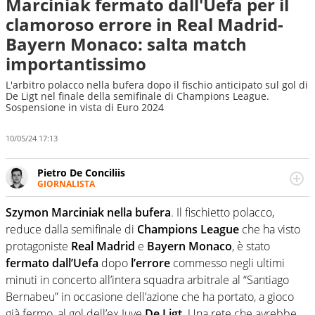
Marciniak fermato dall'Uefa per il
clamoroso errore in Real Madrid-
Bayern Monaco: salta match
importantissimo
L'arbitro polacco nella bufera dopo il fischio anticipato sul gol di
De Ligt nel finale della semifinale di Champions League.
Sospensione in vista di Euro 2024
10/05/24 17:13
Pietro De Conciliis
GIORNALISTA
Giornalista pubblicista e speaker radiofonico, per Virgilio
Sport si occupa di calcio con uno sguardo attento e
Szymon Marciniak nella bufera
. Il fischietto polacco,
competente sui campionati di Serie B e Serie C
reduce dalla semifinale di
Champions League
che ha visto
protagoniste
Real Madrid
e
Bayern Monaco
, è stato
fermato dall’Uefa
dopo
l’errore
commesso negli ultimi
minuti in concerto all’intera squadra arbitrale al “Santiago
Bernabeu” in occasione dell’azione che ha portato, a gioco
già fermo, al gol dell’ex Juve
De Ligt
. Una rete che avrebbe