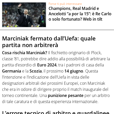
Forse ti può interessare
Champions, Real Madrid e
Ancelotti “a por la 15”: è Re Carlo
o solo fortunato? Web in tilt
Marciniak fermato dall’Uefa: quale
partita non arbitrerà
Cosa rischia Marciniak?
Il fischietto originario di Plock,
classe ’81, potrebbe dire addio alla possibilità di arbitrare la
partita d’esordio di
Euro 2024
, tra i padroni di casa della
Germania
e la
Scozia
, il prossimo
14 giugno
. Questa
l’intenzione e l’indicazione dell’Uefa in vista delle
designazioni arbitrali dei prossimi Europei, con Marciniak
che era in odore di dirigere proprio il match inaugurale del
torneo continentale. Una
punizione pesante
per un arbitro
di tale caratura e di questa esperienza internazionale.
L’errore tecnico di arbitro e guardalinee