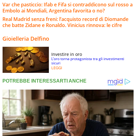
Var che pasticcio: Ifab e Fifa si contraddicono sul rosso a
Embolo ai Mondiali, Argentina favorita o no?
Real Madrid senza freni: l’acquisto record di Diomande
che batte Zidane e Ronaldo. Vinicius rinnova: le cifre
Gioielleria Delfino
Investire in oro
L’oro torna protagonista tra gli investimenti
sicuri
LEGGI