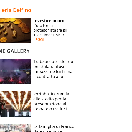
STORIE
lleria Delfino
SPECIALI
Investire in oro
L’oro torna
ESPERTI
protagonista tra gli
investimenti sicuri
LEGGI
CONTATTI
ME GALLERY
Trabzonspor, delirio
per Salah: tifosi
impazziti e lui firma
il contratto allo
stadio
Vozinha, in 30mila
allo stadio per la
presentazione al
Colo-Colo tra luci,
spettacolo, elicotteri
e paracadutisti
La famiglia di Franco
Baresi sempre