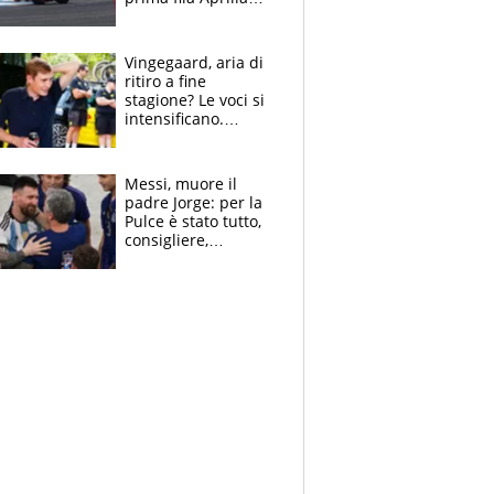
cerca il colpaccio
Vingegaard, aria di
ritiro a fine
stagione? Le voci si
intensificano.
Pogacar, niente
Sanremo nel 2027:
vuole la Roubaix
Messi, muore il
padre Jorge: per la
Pulce è stato tutto,
consigliere,
manager, amico e
capofamiglia