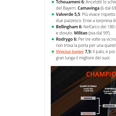
Tchouameni 6:
Ancelotti lo sch
del Bayern.
Camavinga
(6 dal 69′
Valverde 5,5
: Più vivace rispett
due pazzesco. Eroe a sorpresa de
Bellingham 6:
Nell’arco dei 180 
e dovuto.
Militao
(sva dal 99′).
Rodrygo 6:
Per tre volte va vicin
non trova la porta per una quest
Vinicius Junior
7,5:
Il palo, e poi
gran lunga il migliore dei suoi.