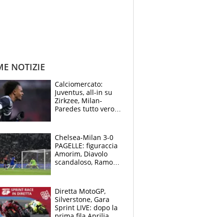
ME NOTIZIE
Calciomercato:
Juventus, all-in su
Zirkzee, Milan-
Paredes tutto vero,
Lukaku lascia il
Napoli
Chelsea-Milan 3-0
PAGELLE: figuraccia
Amorim, Diavolo
scandaloso, Ramos
già rimandato
Diretta MotoGP,
Silverstone, Gara
Sprint LIVE: dopo la
prima fila Aprilia