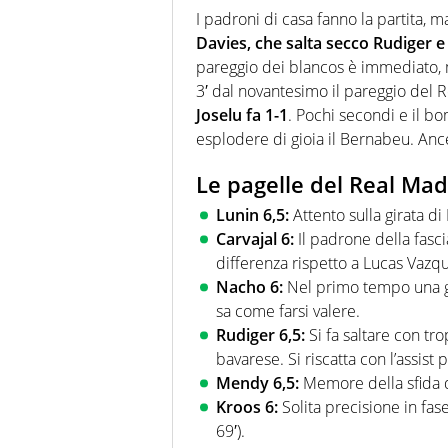
I padroni di casa fanno la partita, 
Davies, che salta secco Rudiger e
pareggio dei blancos è immediato, m
3′ dal novantesimo il pareggio del Re
Joselu fa 1-1
. Pochi secondi e il bo
esplodere di gioia il Bernabeu. Ancel
Le pagelle del Real Mad
Lunin 6,5:
Attento sulla girata d
Carvajal 6:
Il padrone della fasci
differenza rispetto a Lucas Vazque
Nacho 6:
Nel primo tempo una gra
sa come farsi valere.
Rudiger 6,5:
Si fa saltare con tr
bavarese. Si riscatta con l’assist p
Mendy 6,5:
Memore della sfida d
Kroos 6:
Solita precisione in fas
69′).