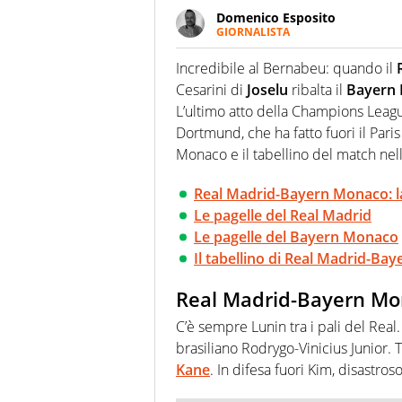
Domenico Esposito
GIORNALISTA
Da vent’anni in campo e sul cam
Passione smisurata per il calcio
Incredibile al Bernabeu: quando il
guai a dirgli di no
Cesarini di
Joselu
ribalta il
Bayern
L’ultimo atto della Champions Leagu
Dortmund, che ha fatto fuori il Par
Monaco e il tabellino del match nell
Real Madrid-Bayern Monaco: la 
Le pagelle del Real Madrid
Le pagelle del Bayern Monaco
Il tabellino di Real Madrid-B
Real Madrid-Bayern Mona
C’è sempre Lunin tra i pali del Real
brasiliano Rodrygo-Vinicius Junior. 
Kane
. In difesa fuori Kim, disastroso