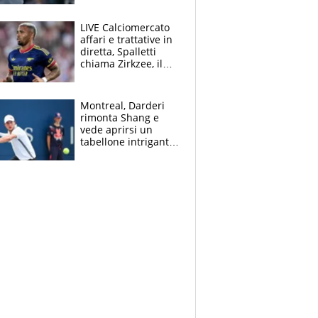
finito per lui"
LIVE Calciomercato
affari e trattative in
diretta, Spalletti
chiama Zirkzee, il
Milan valuta il
ritorno di Brahim
Diaz
Montreal, Darderi
rimonta Shang e
vede aprirsi un
tabellone intrigante:
"Penso solo a
Borges, ma sono
felice del mio livello"