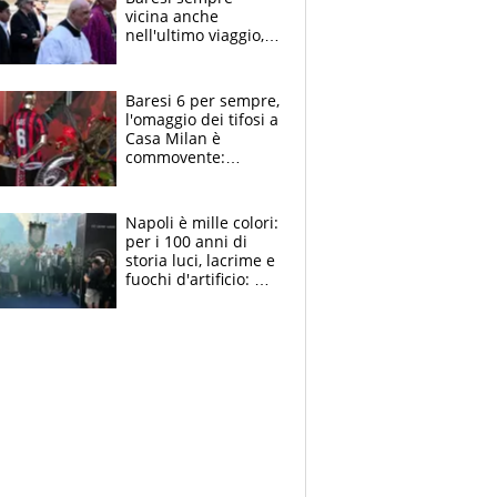
vicina anche
nell'ultimo viaggio,
la moglie Maura, i
figli e i suoi cari
circondati
Baresi 6 per sempre,
dall'affetto dei tifosi
l'omaggio dei tifosi a
Casa Milan è
commovente:
maglie, bandiere,
sciarpe, lacrime e
bigliettini
Napoli è mille colori:
per i 100 anni di
storia luci, lacrime e
fuochi d'artificio: De
Laurentiis salta al
coro anti-Juve