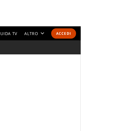
UIDA TV
ALTRO
ACCEDI
CALENDARI E CLASSIFICHE
ALTRI SPORT
MONDIALI 2026
OLIMPIADI
GOSSIP
LIFESTYLE