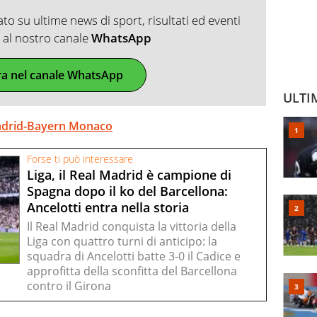
o su ultime news di sport, risultati ed eventi
ti al nostro canale
WhatsApp
ra nel canale WhatsApp
ULTI
 Madrid-Bayern Monaco
Forse ti può interessare
Liga, il Real Madrid è campione di
Spagna dopo il ko del Barcellona:
Ancelotti entra nella storia
Il Real Madrid conquista la vittoria della
Liga con quattro turni di anticipo: la
squadra di Ancelotti batte 3-0 il Cadice e
approfitta della sconfitta del Barcellona
contro il Girona