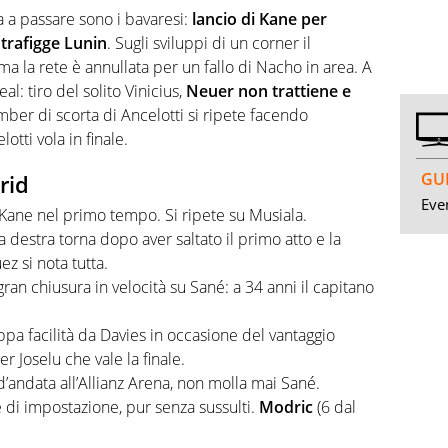
ma a passare sono i bavaresi:
lancio di Kane per
 trafigge Lunin
. Sugli sviluppi di un corner il
a la rete è annullata per un fallo di Nacho in area. A
al: tiro del solito Vinicius,
Neuer non trattiene e
mber di scorta di Ancelotti si ripete facendo
otti vola in finale.
GUI
rid
Even
i Kane nel primo tempo. Si ripete su Musiala.
a destra torna dopo aver saltato il primo atto e la
z si nota tutta.
n chiusura in velocità su Sané: a 34 anni il capitano
oppa facilità da Davies in occasione del vantaggio
er Joselu che vale la finale.
’andata all’Allianz Arena, non molla mai Sané.
e di impostazione, pur senza sussulti.
Modric
(6 dal