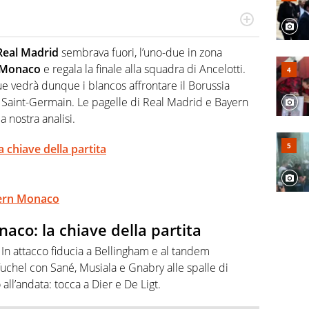
po per vivere ogni evento in tutte le sue sfaccettature.
 e per la sfera di cuoio. Il pallone è una cosa serissima,
Real Madrid
sembrava fuori, l’uno-due in zona
 Monaco
e regala la finale alla squadra di Ancelotti.
e vedrà dunque i blancos affrontare il Borussia
is Saint-Germain. Le pagelle di Real Madrid e Bayern
a nostra analisi.
chiave della partita
ayern Monaco
co: la chiave della partita
. In attacco fiducia a Bellingham e al tandem
Tuchel con Sané, Musiala e Gnabry alle spalle di
 all’andata: tocca a Dier e De Ligt.