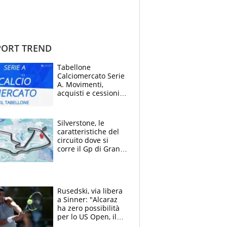
ORT TREND
Tabellone
Calciomercato Serie
A. Movimenti,
acquisti e cessioni:
estate 2026-27
Silverstone, le
caratteristiche del
circuito dove si
corre il Gp di Gran
Bretagna del
Motomondiale
Rusedski, via libera
a Sinner: "Alcaraz
ha zero possibilità
per lo US Open, il
2026 forse è gà