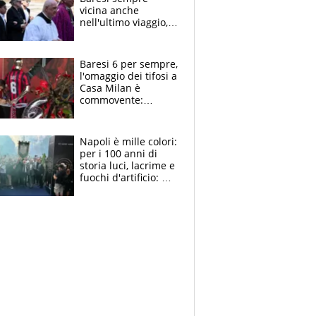
vicina anche
nell'ultimo viaggio,
la moglie Maura, i
figli e i suoi cari
circondati
Baresi 6 per sempre,
dall'affetto dei tifosi
l'omaggio dei tifosi a
Casa Milan è
commovente:
maglie, bandiere,
sciarpe, lacrime e
bigliettini
Napoli è mille colori:
per i 100 anni di
storia luci, lacrime e
fuochi d'artificio: De
Laurentiis salta al
coro anti-Juve