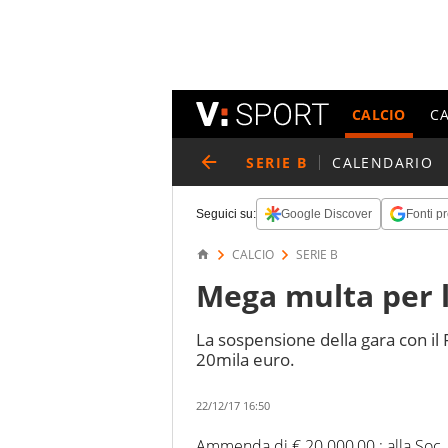
CALCIO
C
SERIE B
CALENDARIO
Seguici su:
Google Discover
Fonti pr
CALCIO
SERIE B
Mega multa per l
La sospensione della gara con il
20mila euro.
22/12/17 16:50
Ammenda di € 20.000,00 : alla Soc.