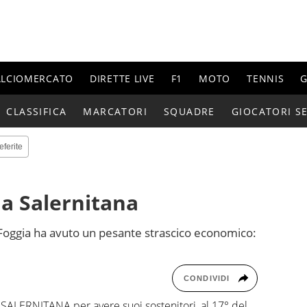
ALCIOMERCATO
DIRETTE LIVE
F1
MOTO
TENNIS
G
CLASSIFICA
MARCATORI
SQUADRE
GIOCATORI SE
eferite
a Salernitana
 Foggia ha avuto un pesante strascico economico:
CONDIVIDI
 SALERNITANA per avere suoi sostenitori, al 17° del