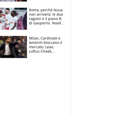
Roma, perché Nusa
non arriverà: le due
ragioni e il piano B
di Gasperini. Novità
su Pellegrini e
Cacciamani
Milan, Cardinale e
Amorim bloccano il
mercato: Leao,
Loftus-Cheek,
Estupinian e
Gimenez in bilico,
Soulè e Osorio nel
mirino