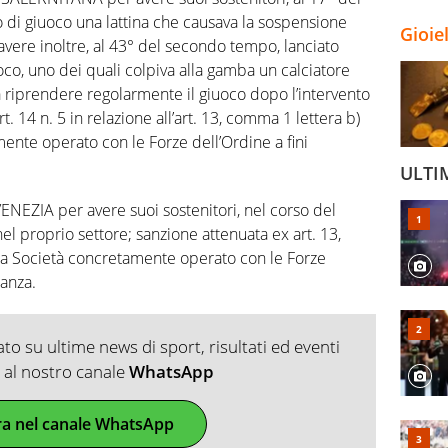
 di giuoco una lattina che causava la sospensione
Gioie
avere inoltre, al 43° del secondo tempo, lanciato
co, uno dei quali colpiva alla gamba un calciatore
 riprendere regolarmente il giuoco dopo l’intervento
t. 14 n. 5 in relazione all’art. 13, comma 1 lettera b)
ente operato con le Forze dell’Ordine a fini
ULTI
ENEZIA per avere suoi sostenitori, nel corso del
 proprio settore; sanzione attenuata ex art. 13,
la Società concretamente operato con le Forze
lanza.
o su ultime news di sport, risultati ed eventi
ti al nostro canale
WhatsApp
ra nel canale WhatsApp