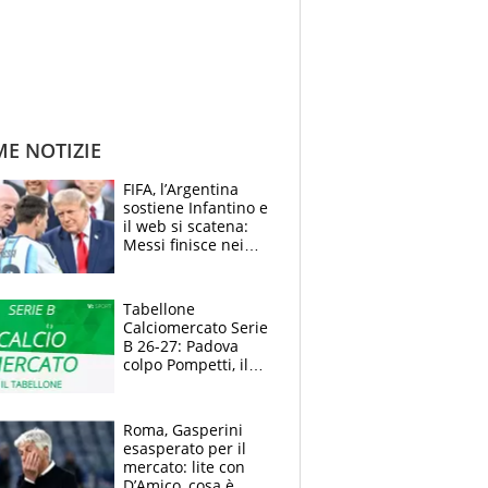
ME NOTIZIE
FIFA, l’Argentina
sostiene Infantino e
il web si scatena:
Messi finisce nei
meme, la Seleccion
travolta dalle
polemiche
Tabellone
Calciomercato Serie
B 26-27: Padova
colpo Pompetti, il
Sudtirol annuncia
Bjarkason
Roma, Gasperini
esasperato per il
mercato: lite con
D’Amico, cosa è