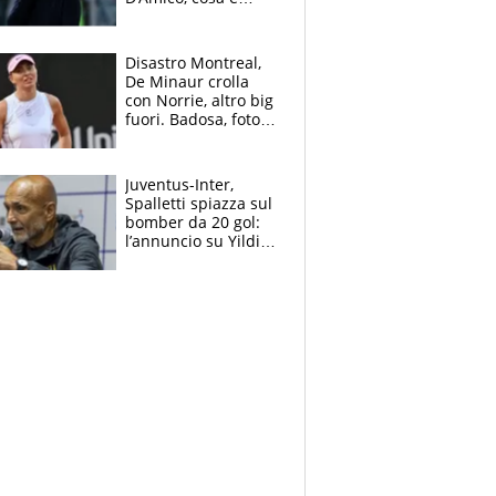
successo dopo il flop
per Nusa
Disastro Montreal,
De Minaur crolla
con Norrie, altro big
fuori. Badosa, foto
dall'ospedale e fan
preoccupati
Juventus-Inter,
Spalletti spiazza sul
bomber da 20 gol:
l’annuncio su Yildiz
e la risposta su
Bastoni