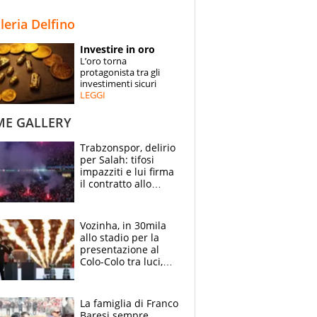
STORIE
lleria Delfino
SPECIALI
Investire in oro
L’oro torna
ESPERTI
protagonista tra gli
investimenti sicuri
LEGGI
CONTATTI
ME GALLERY
Trabzonspor, delirio
per Salah: tifosi
impazziti e lui firma
il contratto allo
stadio
Vozinha, in 30mila
allo stadio per la
presentazione al
Colo-Colo tra luci,
spettacolo, elicotteri
e paracadutisti
La famiglia di Franco
Baresi sempre