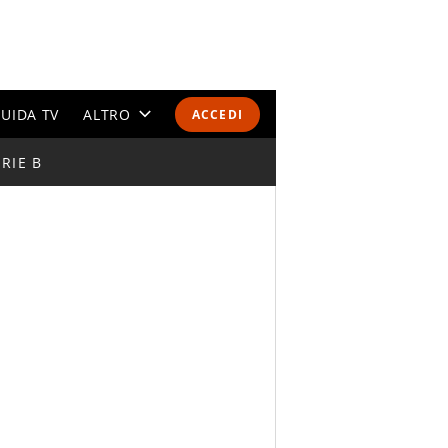
UIDA TV
ALTRO
ACCEDI
RIE B
CALENDARI E CLASSIFICHE
ALTRI SPORT
MONDIALI 2026
OLIMPIADI
GOSSIP
LIFESTYLE