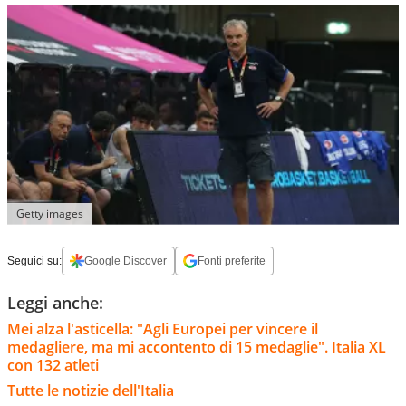
Getty images
Seguici su:
Google Discover
Fonti preferite
Leggi anche:
Mei alza l'asticella: "Agli Europei per vincere il
medagliere, ma mi accontento di 15 medaglie". Italia XL
con 132 atleti
Tutte le notizie dell'Italia