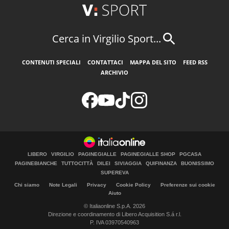
Cerca in Virgilio Sport...
CONTENUTI SPECIALI
CONTATTACI
MAPPA DEL SITO
FEED RSS
ARCHIVIO
LIBERO
VIRGILIO
PAGINEGIALLE
PAGINEGIALLE SHOP
PGCASA
PAGINEBIANCHE
TUTTOCITTÀ
DILEI
SIVIAGGIA
QUIFINANZA
BUONISSIMO
SUPEREVA
Chi siamo
Note Legali
Privacy
Cookie Policy
Preferenze sui cookie
Aiuto
© Italiaonline S.p.A. 2026
Direzione e coordinamento di Libero Acquisition S.á r.l.
P. IVA 03970540963