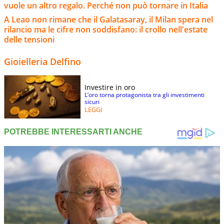
vuole un altro regalo. Perché non può tornare in Italia
A Leao non rimane che il Galatasaray, il Milan spera nel
rilancio ma le cifre non soddisfano: il crollo nell'estate
delle tensioni
Gioielleria Delfino
Investire in oro
L’oro torna protagonista tra gli investimenti
sicuri
LEGGI