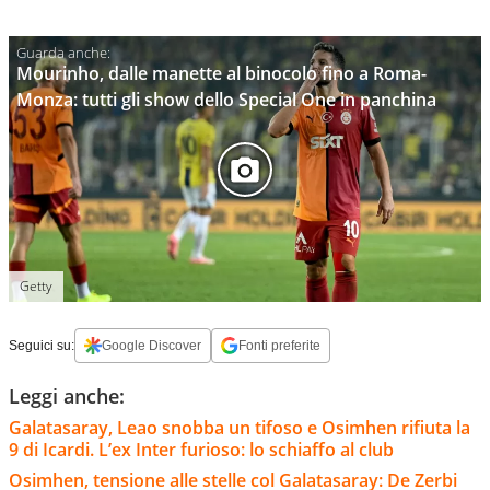
Mourinho, dalle manette al binocolo fino a Roma-
Monza: tutti gli show dello Special One in panchina
Getty
Seguici su:
Google Discover
Fonti preferite
Leggi anche:
Galatasaray, Leao snobba un tifoso e Osimhen rifiuta la
9 di Icardi. L’ex Inter furioso: lo schiaffo al club
Osimhen, tensione alle stelle col Galatasaray: De Zerbi